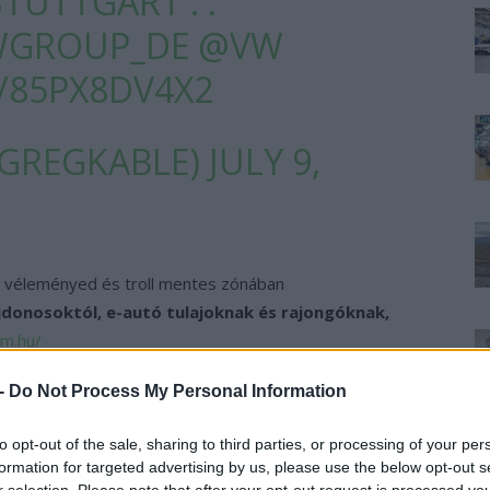
TUTTGART . .
GROUP_DE
@VW
/85PX8DV4X2
@GREGKABLE)
JULY 9,
 véleményed és troll mentes zónában
ajdonosoktól, e-autó tulajoknak és rajongóknak,
um.hu/
 -
Do Not Process My Personal Information
›
, további tartalmakért!
to opt-out of the sale, sharing to third parties, or processing of your per
formation for targeted advertising by us, please use the below opt-out s
r selection. Please note that after your opt-out request is processed y