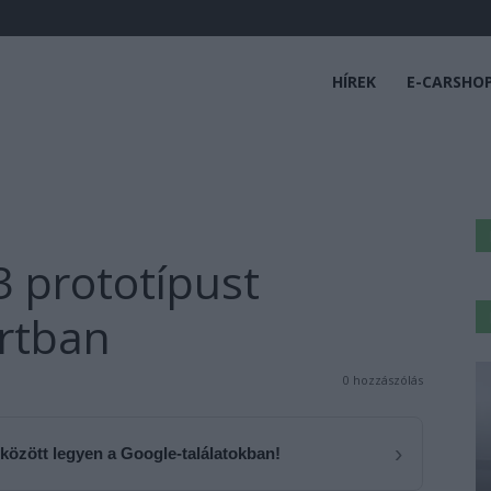
HÍREK
E-CARSHO
3 prototípust
artban
0 hozzászólás
›
 között legyen a Google-találatokban!