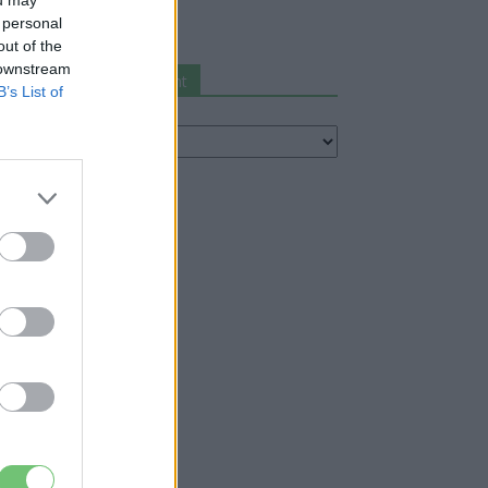
2026-08-07
 personal
out of the
 downstream
Keresés autómárka szerint
B’s List of
resés
utómárka
erint