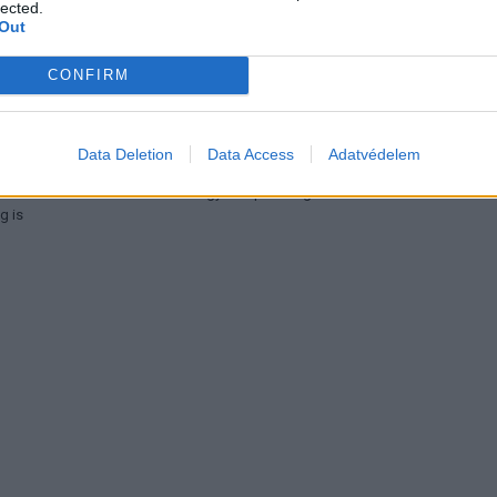
lected.
Out
CONFIRM
autó
Elektromos autó
Data Deletion
Data Access
Adatvédelem
apírokban bukkant fel a
Tesla: visszatért a régi árazás a
iderült az ár és a
magyar Supercharger-hálózaton
g is