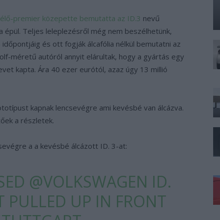
élő-premier közepette bemutatta az ID.3
nevű
 épül. Teljes leleplezésről még nem beszélhetünk,
 időpontjáig és ott fogják álcafólia nélkül bemutatni az
olf-méretű autóról annyit elárultak, hogy a gyártás egy
vet kapta. Ára 40 ezer eurótól, azaz úgy 13 millió
ototípust kapnak lencsevégre ami kevésbé van álcázva.
őek a részletek.
sevégre a a kevésbé álcázott ID. 3-at:
ISED
@VOLKSWAGEN
ID.
T PULLED UP IN FRONT