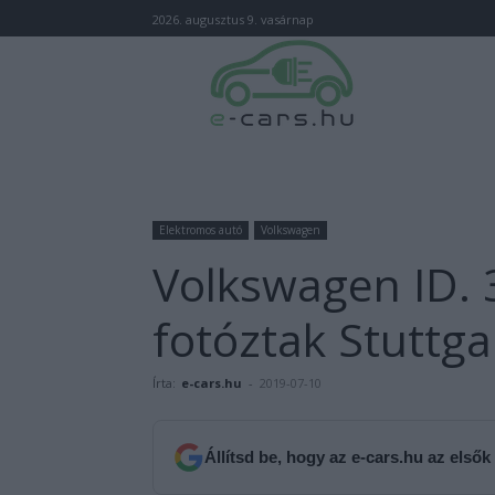
2026. augusztus 9. vasárnap
Elektromos autó
Volkswagen
Volkswagen ID. 
fotóztak Stuttg
Írta:
e-cars.hu
-
2019-07-10
Állítsd be, hogy az e-cars.hu az elsők