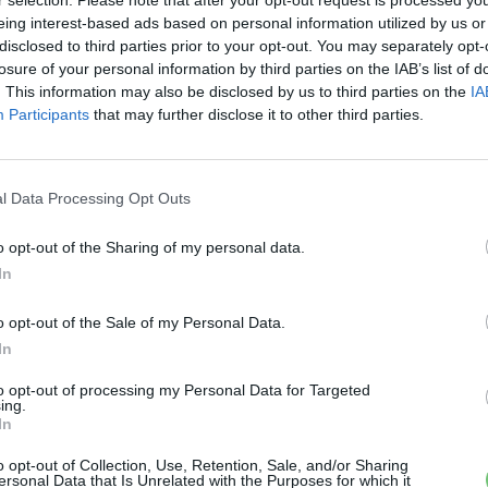
Stuttgart
Volkswagen ID. 3
eing interest-based ads based on personal information utilized by us or
disclosed to third parties prior to your opt-out. You may separately opt-
losure of your personal information by third parties on the IAB’s list of
. This information may also be disclosed by us to third parties on the
IA
Participants
that may further disclose it to other third parties.
Ke
a
sz
l Data Processing Opt Outs
o opt-out of the Sharing of my personal data.
In
 a váltáson töprengsz? Érdekelnek a legfrissebb hírek az e-
ztatnak a legújabb fejlesztések az elektromosság és a
o opt-out of the Sale of my Personal Data.
or jó helyen jársz!
In
to opt-out of processing my Personal Data for Targeted
ing.
In
ŐL
o opt-out of Collection, Use, Retention, Sale, and/or Sharing
ersonal Data that Is Unrelated with the Purposes for which it