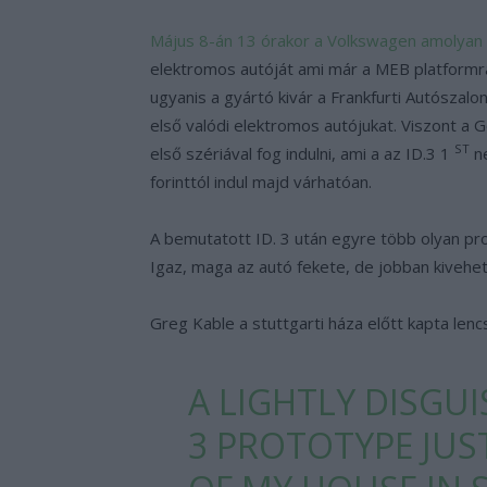
Május 8-án 13 órakor a Volkswagen amolyan 
elektromos autóját ami már a MEB platformra
ugyanis a gyártó kivár a Frankfurti Autószalon
első valódi elektromos autójukat. Viszont a G
ST
első szériával fog indulni, ami a az ID.3 1
ne
forinttól indul majd várhatóan.
A bemutatott ID. 3 után egyre több olyan pr
Igaz, maga az autó fekete, de jobban kivehet
Greg Kable a stuttgarti háza előtt kapta lenc
A LIGHTLY DISGU
3 PROTOTYPE JUS