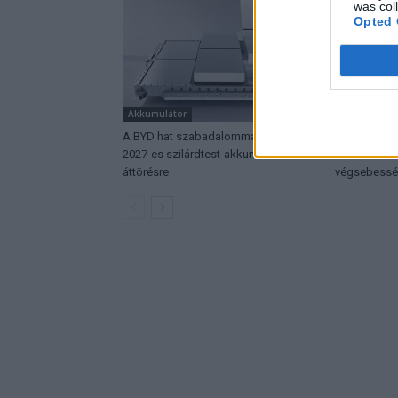
was col
Opted 
Akkumulátor
Elektromos 
A BYD hat szabadalommal készül a
Hivatalos p
2027-es szilárdtest-akkumulátor-
Smart #2 – k
áttörésre
végsebessé