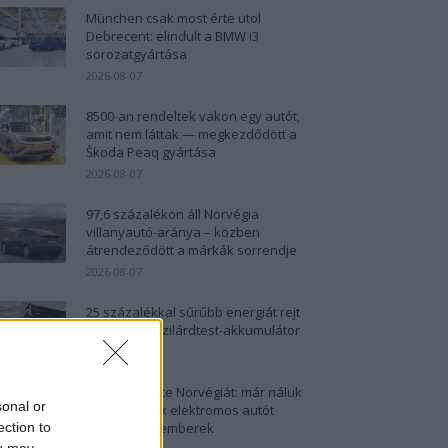
München csak most érte utol
Debrecent: elindult a BMW i3
sorozatgyártása
2026-08-07
8500-an rendeltek vakon egy autót,
amit nem láttak — megkezdődött a
Škoda Peaq gyártása
2026-08-07
97,6 százalékon áll Norvégia
villanyautó-aránya – közben
átrendeződött a márkák sorrendje
2026-08-07
25 százalékkal sűrűbb energiát rejt
az európai szilárdtest-akkumulátor
2026-08-07
Dánia utolérte Norvégiát: már náluk
sonal or
is szinte csak elektromos autót
ection to
vesznek az emberek
ou may