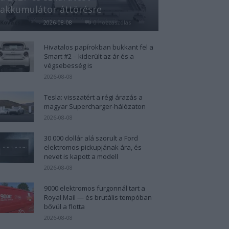
akkumulátor-áttörésre
Kovács Kata
-
2026-08-08
0 hozzászólás
Hivatalos papírokban bukkant fel a
Smart #2 – kiderült az ár és a
végsebesség is
2026-08-08
Tesla: visszatért a régi árazás a
magyar Supercharger-hálózaton
2026-08-08
30 000 dollár alá szorult a Ford
elektromos pickupjának ára, és
nevet is kapott a modell
2026-08-08
9000 elektromos furgonnál tart a
Royal Mail — és brutális tempóban
bővül a flotta
2026-08-08