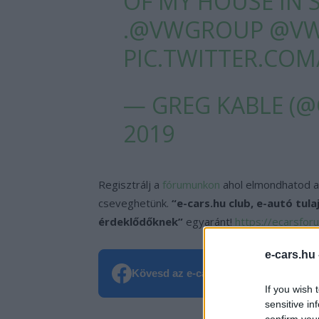
OF MY HOUSE IN S
.
@VWGROUP
@VW
PIC.TWITTER.COM
— GREG KABLE (
2019
Regisztrálj a
fórumunkon
ahol elmondhatod a
cseveghetünk.
“e-cars.hu club, e-autó tul
érdeklődőknek”
egyaránt!
https://ecarsfor
e-cars.hu
Kövesd az e-cars.hu-t a Facebookon is
If you wish 
sensitive in
confirm you