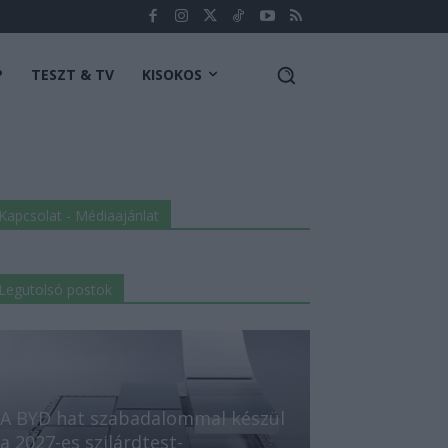
P
TESZT & TV
KISOKOS
Kapcsolat - Médiaajánlat
Legutolsó postok
A BYD hat szabadalommal készül
a 2027-es szilárdtest-