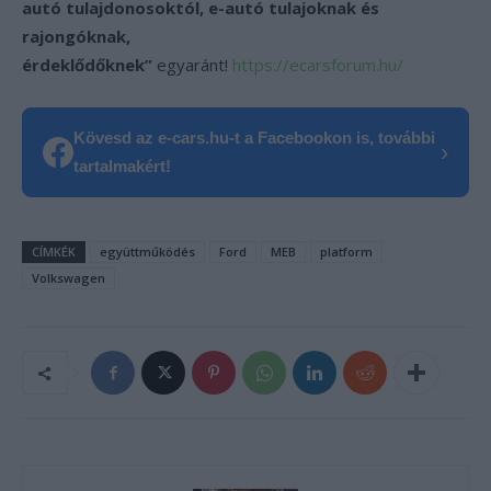
autó tulajdonosoktól, e-autó tulajoknak és
rajongóknak,
érdeklődőknek”
egyaránt!
https://ecarsforum.hu/
Kövesd az e-cars.hu-t a Facebookon is, további
›
tartalmakért!
CÍMKÉK
együttműködés
Ford
MEB
platform
Volkswagen