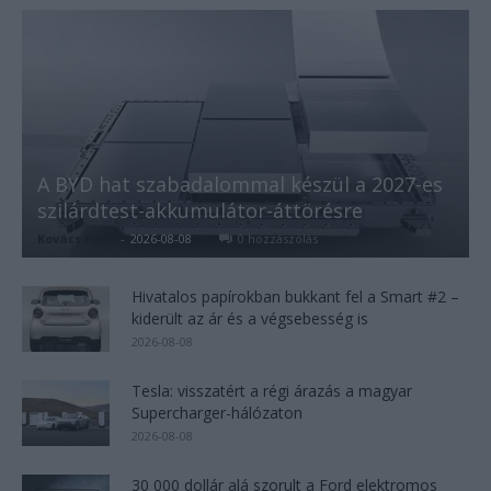
A BYD hat szabadalommal készül a 2027-es
szilárdtest-akkumulátor-áttörésre
Kovács Kata
-
2026-08-08
0 hozzászólás
Hivatalos papírokban bukkant fel a Smart #2 –
kiderült az ár és a végsebesség is
2026-08-08
Tesla: visszatért a régi árazás a magyar
Supercharger-hálózaton
2026-08-08
30 000 dollár alá szorult a Ford elektromos