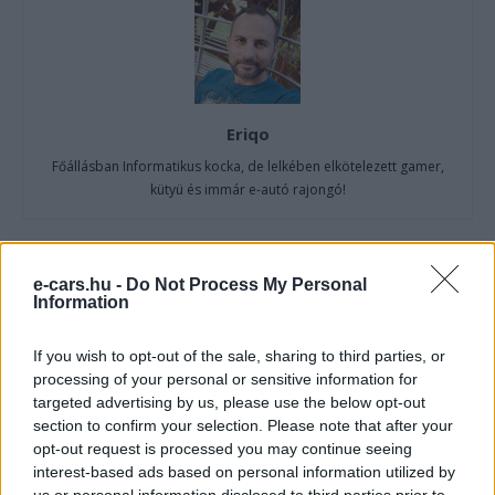
Eriqo
Főállásban Informatikus kocka, de lelkében elkötelezett gamer,
kütyü és immár e-autó rajongó!
e-cars.hu -
Do Not Process My Personal
KAPCSOLÓDÓ CIKKEK
TÖBB A SZERZŐTŐL
Information
30 000 dollár alá szorult a Ford
If you wish to opt-out of the sale, sharing to third parties, or
elektromos pickupjának ára, és nevet is
processing of your personal or sensitive information for
Elektromos
kapott a modell
targeted advertising by us, please use the below opt-out
autó
section to confirm your selection. Please note that after your
opt-out request is processed you may continue seeing
A Volkswagen bedobta azt a lapot
interest-based ads based on personal information utilized by
Kínában, amivel a helyi EV-gyártókat
us or personal information disclosed to third parties prior to