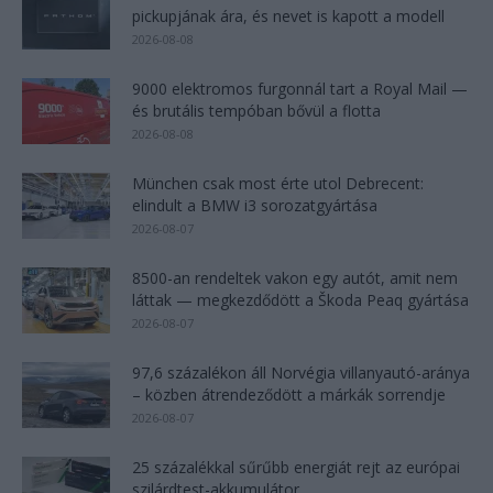
pickupjának ára, és nevet is kapott a modell
2026-08-08
9000 elektromos furgonnál tart a Royal Mail —
és brutális tempóban bővül a flotta
2026-08-08
München csak most érte utol Debrecent:
elindult a BMW i3 sorozatgyártása
2026-08-07
8500-an rendeltek vakon egy autót, amit nem
láttak — megkezdődött a Škoda Peaq gyártása
2026-08-07
97,6 százalékon áll Norvégia villanyautó-aránya
– közben átrendeződött a márkák sorrendje
2026-08-07
25 százalékkal sűrűbb energiát rejt az európai
szilárdtest-akkumulátor