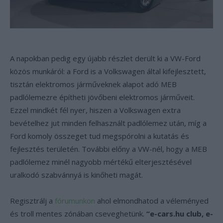
A napokban pedig egy újabb részlet derült ki a VW-Ford
közös munkáról: a Ford is a Volkswagen által kifejlesztett,
tisztán elektromos járműveknek alapot adó MEB
padlólemezre építheti jövőbeni elektromos járműveit.
Ezzel mindkét fél nyer, hiszen a Volkswagen extra
bevételhez jut minden felhasznált padlólemez után, míg a
Ford komoly összeget tud megspórolni a kutatás és
fejlesztés területén. További előny a VW-nél, hogy a MEB
padlólemez minél nagyobb mértékű elterjesztésével
uralkodó szabvánnyá is kinőheti magát.
Regisztrálj a
fórumunkon
ahol elmondhatod a véleményed
és troll mentes zónában cseveghetünk.
“e-cars.hu club, e-