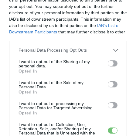
Elektromos
akarja megelőzni
autó
your opt-out. You may separately opt-out of the further
disclosure of your personal information by third parties on the
Három hónap: letarolta a piacot a
IAB’s list of downstream participants. This information may
Volkswagen olcsó villanyautó-családja
also be disclosed by us to third parties on the
IAB’s List of
Elektromos
Downstream Participants
that may further disclose it to other
autó
third parties.
Personal Data Processing Opt Outs
I want to opt-out of the Sharing of my
personal data.
Opted In
I want to opt-out of the Sale of my
Personal Data.
Opted In
I want to opt-out of processing my
Personal Data for Targeted Advertising.
Opted In
I want to opt-out of Collection, Use,
Retention, Sale, and/or Sharing of my
Personal Data that Is Unrelated with the