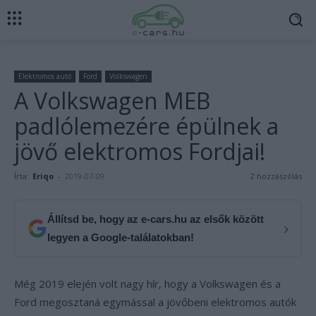
Elektromos autó
Ford
Volkswagen
A Volkswagen MEB
padlólemezére épülnek a
jövő elektromos Fordjai!
Írta:
Eriqo
-
2019-07-09
2 hozzászólás
Állítsd be, hogy az e-cars.hu az elsők között
›
legyen a Google-találatokban!
Még 2019 elején volt nagy hír, hogy a Volkswagen és a
Ford megosztaná egymással a jövőbeni elektromos autók