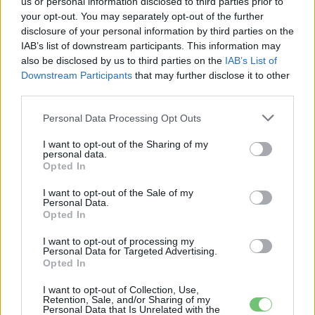
us or personal information disclosed to third parties prior to
CÍMKÉK
350 kW
Dánia
Ionity
Töltő
Villámtöltő
your opt-out. You may separately opt-out of the further
disclosure of your personal information by third parties on the
IAB’s list of downstream participants. This information may
also be disclosed by us to third parties on the
IAB’s List of
Downstream Participants
that may further disclose it to other
third parties.
Personal Data Processing Opt Outs
I want to opt-out of the Sharing of my
personal data.
Opted In
I want to opt-out of the Sale of my
Personal Data.
Opted In
Eriqo
I want to opt-out of processing my
Personal Data for Targeted Advertising.
Főállásban Informatikus kocka, de lelkében elkötelezett gamer,
Opted In
kütyü és immár e-autó rajongó!
I want to opt-out of Collection, Use,
Retention, Sale, and/or Sharing of my
Personal Data that Is Unrelated with the