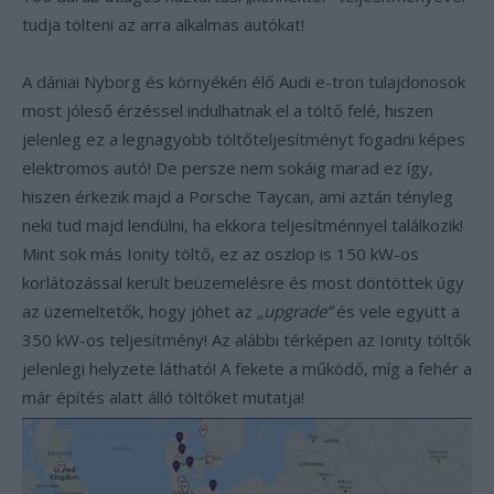
tudja tölteni az arra alkalmas autókat!
A dániai Nyborg és környékén élő Audi e-tron tulajdonosok
most jóleső érzéssel indulhatnak el a töltő felé, hiszen
jelenleg ez a legnagyobb töltőteljesítményt fogadni képes
elektromos autó! De persze nem sokáig marad ez így,
hiszen érkezik majd a Porsche Taycan, ami aztán tényleg
neki tud majd lendülni, ha ekkora teljesítménnyel találkozik!
Mint sok más Ionity töltő, ez az oszlop is 150 kW-os
korlátozással került beüzemelésre és most döntöttek úgy
az üzemeltetők, hogy jöhet az
„upgrade”
és vele együtt a
350 kW-os teljesítmény! Az alábbi térképen az Ionity töltők
jelenlegi helyzete látható! A fekete a működő, míg a fehér a
már építés alatt álló töltőket mutatja!