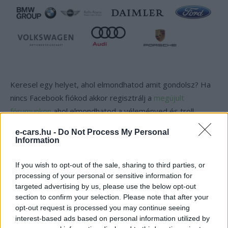
Keresel egy helyet, ahol elmondhatod amit gondolsz? Ha
nincs Facebook fiókod akkor regisztrálj a
megújult
fórumunkon
ahol elmondhatod a véleményed és troll
mentes zónában cseveghetünk.
“e-cars.hu club, e-autó
e-cars.hu -
Do Not Process My Personal
tulajdonosoktól, e-autó tulajoknak és rajongóknak,
Information
érdeklődőknek”
egyaránt!
https://ecarsforum.hu/
If you wish to opt-out of the sale, sharing to third parties, or
processing of your personal or sensitive information for
Kövesd az e-cars.hu-t a Facebookon is, további
targeted advertising by us, please use the below opt-out
›
section to confirm your selection. Please note that after your
tartalmakért!
opt-out request is processed you may continue seeing
interest-based ads based on personal information utilized by