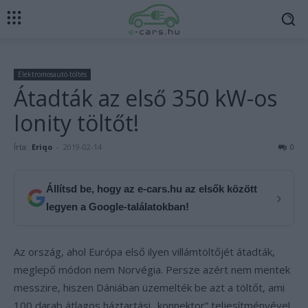
Elektromosautó-töltés
Átadták az első 350 kW-os
Ionity töltőt!
Írta:
Eriqo
-
2019-02-14
0
Állítsd be, hogy az e-cars.hu az elsők között
›
legyen a Google-találatokban!
Az ország, ahol Európa első ilyen villámtöltőjét átadták,
meglepő módon nem Norvégia. Persze azért nem mentek
messzire, hiszen Dániában üzemelték be azt a töltőt, ami
100 darab átlagos háztartási „konnektor” teljesítményével