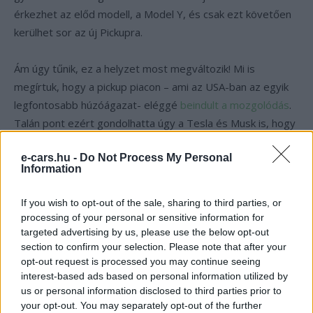
érkezhet az előd modell, a Model Y, és csak ezt követően
kerülhet sor az új Pickupra.
Ám úgy tűnik, ez a helyzet most megváltozik! Mi is
megírtuk, hogy a pickup piacon – ami az USA-ban az egyik
legfontosabb húzóágazat- eléggé
beindult a mozgolódás
.
Talán pont ezért gondolhatta úgy a Tesla és Musk is, hogy
kicsit át kell variálni a terveket, hiszen aki lemarad, az
e-cars.hu -
Do Not Process My Personal
kimarad!
Information
If you wish to opt-out of the sale, sharing to third parties, or
Kövesd az e-cars.hu-t a Facebookon is, további
›
processing of your personal or sensitive information for
tartalmakért!
targeted advertising by us, please use the below opt-out
section to confirm your selection. Please note that after your
opt-out request is processed you may continue seeing
interest-based ads based on personal information utilized by
CÍMKÉK
Musk
Pickup
Tesla
Tesla Pickup
us or personal information disclosed to third parties prior to
your opt-out. You may separately opt-out of the further