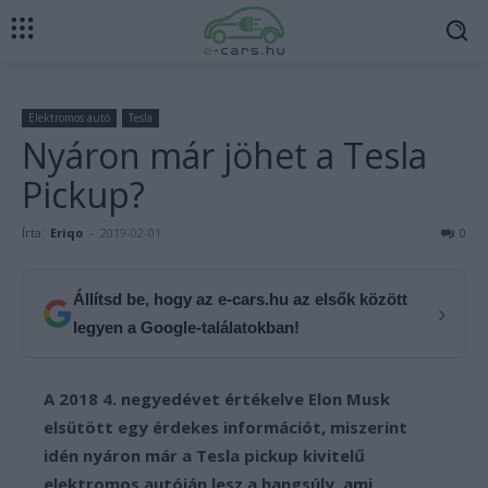
Elektromos autó
Tesla
Nyáron már jöhet a Tesla
Pickup?
Írta:
Eriqo
-
2019-02-01
0
Állítsd be, hogy az e-cars.hu az elsők között
›
legyen a Google-találatokban!
A 2018 4. negyedévet értékelve Elon Musk
elsütött egy érdekes információt, miszerint
idén nyáron már a Tesla pickup kivitelű
elektromos autóján lesz a hangsúly, ami