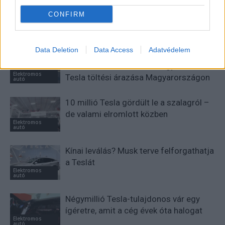
Tesla: visszatért a régi árazás a magyar
CONFIRM
Supercharger-hálózaton
Elektromos
autó
Data Deletion
Data Access
Adatvédelem
Csúcsidőn kívül 80 Ft/kWh,
csúcsidőben 200 Ft/kWh: így alakul át a
Elektromos
Tesla töltési árazása Magyarországon
autó
10 millió Tesla gördült le a szalagról –
de valami elromlott közben
Elektromos
autó
Kínai leválás? Musk terve felforgathatja
a Teslát
Elektromos
autó
Négymillió Tesla-tulajdonos vár egy
ígéretre, amit a cég évek óta halogat
Elektromos
autó