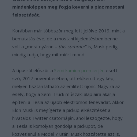
mindenképpen meg fogja keverni a piac mostani
felosztását.
Korábban már többször meg lett jelölve 2019, mint a
bemutatás éve, de a mostani kijelentésben benne
volt a „most nyáron –
this summer
” is, Musk pedig
mindig tudja, hogy mit miért mond.
A típusról először a
Semi kamion premierjén
esett
szó, 2017 novemberében, ott előkerült egy kép,
melyen tisztán látható az említett újonc. Nagy rá az
esély, hogy a Semi Truck műszaki alapjaira akarja
építeni a Tesla az újabb elektromos fenevadat. Akkor
Elon Musk is megígérte a pickup elkészítését a
hivatalos Twitter csatornáján, ahol leszögezte, hogy
a Tesla is komolyan gondolja a pickupot, de
közvetlenül a Model Y után. Musk hozzátette azt is,