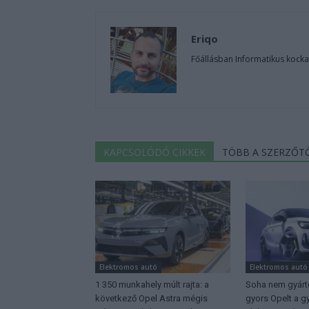
Eriqo
Főállásban Informatikus kocka
KAPCSOLÓDÓ CIKKEK
TÖBB A SZERZŐT
Elektromos autó
Elektromos autó
1 350 munkahely múlt rajta: a
Soha nem gyárto
következő Opel Astra mégis
gyors Opelt a g