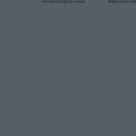
Németországban marad
elektromos kis