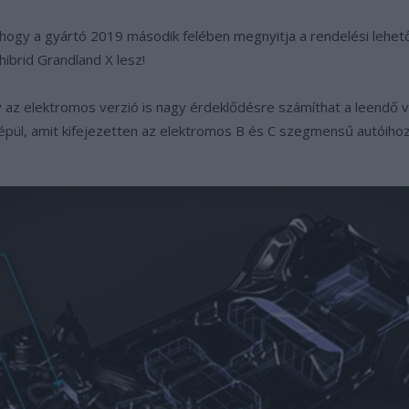
a, hogy a gyártó 2019 második felében megnyitja a rendelési lehe
hibrid Grandland X lesz!
y az elektromos verzió is nagy érdeklődésre számíthat a leendő 
l, amit kifejezetten az elektromos B és C szegmensű autóihoz f