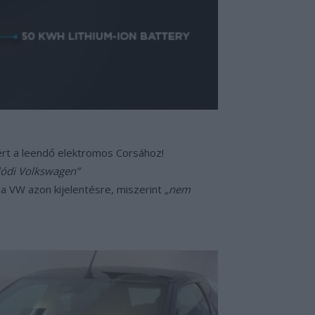
ért a leendő elektromos Corsához!
alódi Volkswagen”
 a VW azon kijelentésre, miszerint
„nem