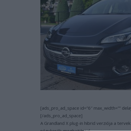
[ads_pro_ad_space id=”6″ max_width=”” dela
[/ads_pro_ad_space]
A Grandland X plug-in hibrid verziója a terv
négykerék-meghajtással.