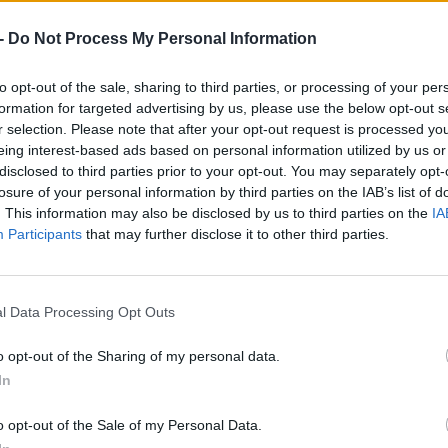
 elektromossá konvertálása is, ám ezek első példányai majd csak 2
 -
Do Not Process My Personal Information
erimental
tanulmányautó, érdemes elolvasni cikkünket róla.
to opt-out of the sale, sharing to third parties, or processing of your per
is vannak tervei, ennek egyik jele lesz a Vivaro elektromos vált
formation for targeted advertising by us, please use the below opt-out s
alán az, hogy 2024-től minden típusból elérhető lesz vagy plug-in
r selection. Please note that after your opt-out request is processed y
eing interest-based ads based on personal information utilized by us or
disclosed to third parties prior to your opt-out. You may separately opt-
losure of your personal information by third parties on the IAB’s list of
. This information may also be disclosed by us to third parties on the
IA
Participants
that may further disclose it to other third parties.
tsz minket a Facebookon is!”
l Data Processing Opt Outs
.com%2Fecarshu%2F||target:%20_blank|” btn_align=”ubtn-center
a(175,175,175,0.15)” btn_hover=”ubtn-fade-bg” btn_anim_effect=
o opt-out of the Sharing of my personal data.
” btn_title_color_hover=”#06c100″ icon=”none” icon_size=”40″ i
In
” btn_shadow_color=”#3b5998″ btn_shadow_color_hover=”#06c10
o opt-out of the Sale of my Personal Data.
size=”desktop:20px;”]