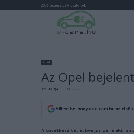
2026. augusztus 6. csütörtök
Opel
Az Opel bejelent
Írta:
Eriqo
-
2018-12-07
Állítsd be, hogy az e-cars.hu az elsők
A következő két évben jön pár elektromo