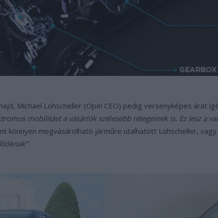
ajd, Michael Lohscheller (Opel CEO) pedig versenyképes árat íg
ktromos mobilitást a vásárlók szélesebb rétegeinek is. Ez lesz a v
int könnyen megvásárolható járműre utalhatott Lohscheller, vagy
llióknak”