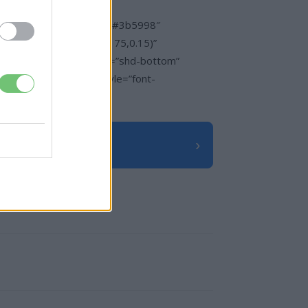
rtunkhoz!”
block” btn_title_color=”#3b5998″
r_hover=”rgba(175,175,175,0.15)”
con-at-left” btn_shadow=”shd-bottom”
op:14px;” btn_font_style=”font-
›