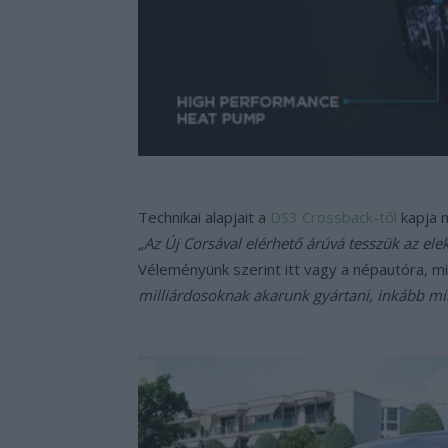
Technikai alapjait a
DS3 Crossback-től
kapja m
„Az Új Corsával elérhető árúvá tesszük az ele
Véleményünk szerint itt vagy a népautóra, m
milliárdosoknak akarunk gyártani, inkább mi