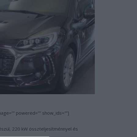
image=”” powered=”” show_ids=””]
készül, 220 kW összteljesítménnyel és