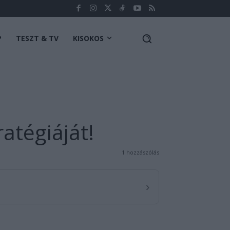
P
TESZT & TV
KISOKOS
atégiáját!
1 hozzászólás
›