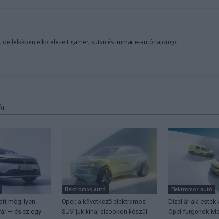
, de lelkében elkötelezett gamer, kütyü és immár e-autó rajongó!
ŐL
Elektromos autó
Elektromos autó
tt még ilyen
Opel: a következő elektromos
Dízel ár alá estek
yár — és ez egy
SUV-juk kínai alapokon készül
Opel furgonok M