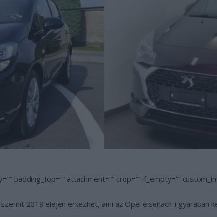
y=”” padding_top=”” attachment=”” crop=”” if_empty=”” custom_
ek szerint 2019 elején érkezhet, ami az Opel eisenach-i gyárában 