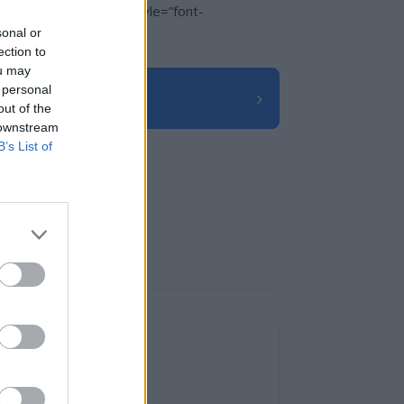
op:14px;” btn_font_style=”font-
sonal or
ection to
ou may
 personal
›
out of the
 downstream
B’s List of