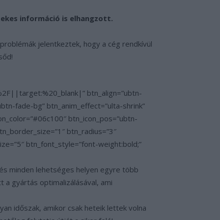
ekes információ is elhangzott.
problémák jelentkeztek, hogy a cég rendkívül
sőd!
%2F||target:%20_blank|” btn_align=”ubtn-
btn-fade-bg” btn_anim_effect=”ulta-shrink”
con_color=”#06c100″ btn_icon_pos=”ubtn-
tn_border_size=”1″ btn_radius=”3″
”5″ btn_font_style=”font-weight:bold;”
nzt és minden lehetséges helyen egyre több
tt a gyártás optimalizálásával, ami
an időszak, amikor csak heteik lettek volna