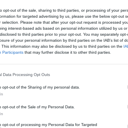
or_hover=”#06c100″ btn_shadow_size=”2″ btn_font_size=”deskt
to opt-out of the sale, sharing to third parties, or processing of your per
formation for targeted advertising by us, please use the below opt-out s
r selection. Please note that after your opt-out request is processed y
eing interest-based ads based on personal information utilized by us or
, további tartalmakért!
disclosed to third parties prior to your opt-out. You may separately opt-
losure of your personal information by third parties on the IAB’s list of
. This information may also be disclosed by us to third parties on the
IA
Participants
that may further disclose it to other third parties.
Model 3
Tesla
l Data Processing Opt Outs
o opt-out of the Sharing of my personal data.
In
o opt-out of the Sale of my Personal Data.
In
, de lelkében elkötelezett gamer, kütyü és immár e-autó rajongó!
to opt-out of processing my Personal Data for Targeted