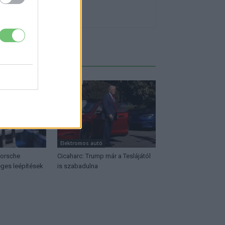
Elektromos autó
Porsche
Cicaharc: Trump már a Teslájától
ges leépítések
is szabadulna