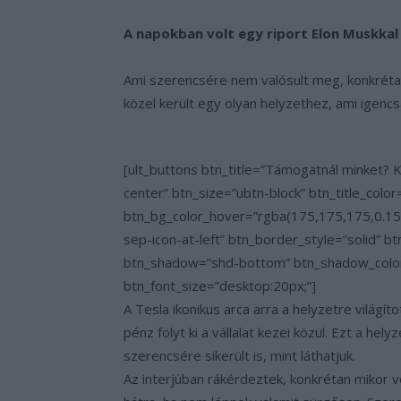
A napokban volt egy riport Elon Muskkal
Ami szerencsére nem valósult meg, konkrétan
közel került egy olyan helyzethez, ami igencs
[ult_buttons btn_title=”Támogatnál minket?
center” btn_size=”ubtn-block” btn_title_col
btn_bg_color_hover=”rgba(175,175,175,0.15)
sep-icon-at-left” btn_border_style=”solid”
btn_shadow=”shd-bottom” btn_shadow_color
btn_font_size=”desktop:20px;”]
A Tesla ikonikus arca arra a helyzetre világí
pénz folyt ki a vállalat kezei közül. Ezt a he
szerencsére sikerült is, mint láthatjuk.
Az interjúban rákérdeztek, konkrétan mikor v