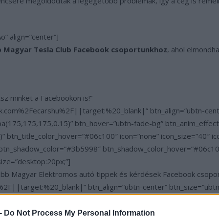
ncsére megoldódtak a legégetőbb problémák, így a cég is remélhet
o” align=”center”]
 Magyar Tesla Club Facebook csoportunkhoz
, ahol elmondh
tsz minket a Facebookon is!”
.com%2Fecarshu%2F||target:%20_blank|” btn_align=”ubtn-center
a(175,175,175,0.15)” btn_hover=”ubtn-fade-bg” btn_anim_effect=
” btn_title_color_hover=”#06c100″ icon=”none” icon_size=”40″ i
” btn_shadow_color=”#3b5998″ btn_shadow_color_hover=”#06c10
size=”desktop:20px;”]
gyobb Magyar Elektromos autó tippek és kérdések Facebook csopo
F||target:%20_blank|” btn_align=”ubtn-center” btn_size=”ubtn-
hover=”ubtn-fade-bg” btn_anim_effect=”ulta-shrink” btn_bg_colo
” icon_size=”30″ icon_color=”#3b5998″ btn_icon_pos=”ubtn-sep-i
 -
Do Not Process My Personal Information