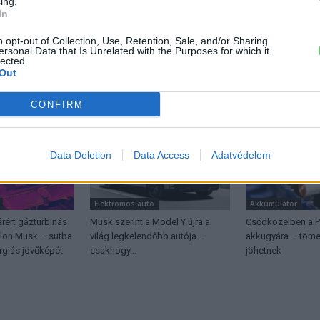
ing.
In
o opt-out of Collection, Use, Retention, Sale, and/or Sharing
ersonal Data that Is Unrelated with the Purposes for which it
lected.
Out
ŐL
CONFIRM
Data Deletion
Data Access
Adatvédelem
Elektromos autó
Akkumulátor
árért gázturbinás
Musk szerint a Model Y újra a
Csődközelben a 
Elon Musk – sutba
világ legkelendőbb autója –
akkugyára – töme
rgiás jövőképét
csakhogy…
jöhetnek