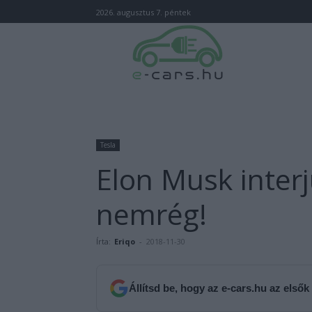
2026. augusztus 7. péntek
Tesla
Elon Musk interj
nemrég!
Írta:
Eriqo
-
2018-11-30
Állítsd be, hogy az e-cars.hu az elsők