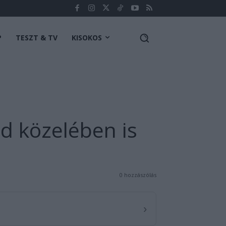
P
TESZT & TV
KISOKOS
őd közelében is
0 hozzászólás
›