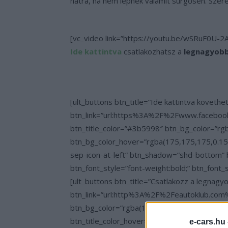
hátra, ha nem lépnek valamit sürgősen. Szere
[vc_video link=”https://youtu.be/wSRuF0U-2A
Ide kattintva
csatlakozhatsz a
legnagyobb
[ult_buttons btn_title=”Ide kattintva követhe
btn_link=”url:https%3A%2F%2Fwww.facebook
btn_title_color=”#3b5998″ btn_bg_color=”rgb
btn_bg_color_hover=”rgba(175,175,175,0.15)
sep-icon-at-left” btn_shadow=”shd-bottom
btn_font_style=”font-weight:bold;” btn_font_
[ult_buttons btn_title=”Csatlakozz a legna
btn_link=”url:http%3A%2F%2Feautoklub.com%2
btn_bg_color=”rgba(175,175,175,0.15)” btn_
btn_title_color_hover=”#06c100″ icon=”none
e-cars.hu