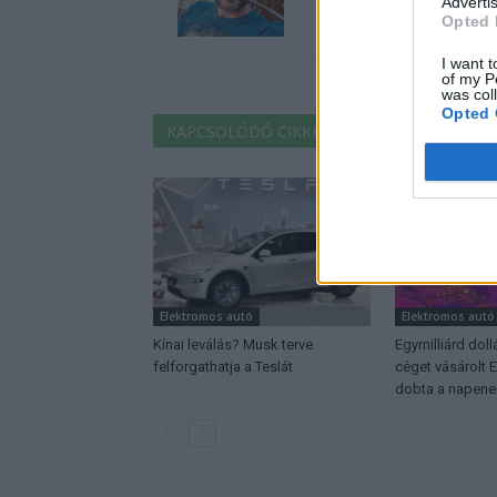
Advertis
Opted 
I want t
of my P
was col
Opted 
KAPCSOLÓDÓ CIKKEK
TÖBB A SZERZŐT
Elektromos autó
Elektromos autó
Kínai leválás? Musk terve
Egymilliárd doll
felforgathatja a Teslát
céget vásárolt 
dobta a napene