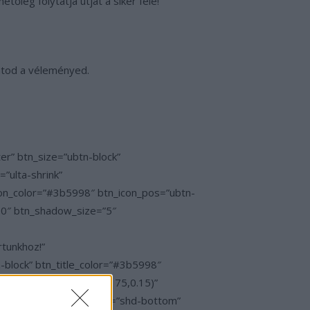
őleg folytatja útját a siker felé!
atod a véleményed.
” btn_size=”ubtn-block”
”ulta-shrink”
con_color=”#3b5998″ btn_icon_pos=”ubtn-
0″ btn_shadow_size=”5″
rtunkhoz!”
block” btn_title_color=”#3b5998″
r_hover=”rgba(175,175,175,0.15)”
con-at-left” btn_shadow=”shd-bottom”