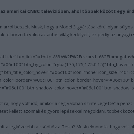
 az amerikai CNBC televízióban, ahol többek között egy érd
 arról beszélt Musk, hogy a Model 3 gyártása körül olyan súlyos 
ak felborzolta volna az autós világ kedélyeit, ez pedig az anyagi c
 Katt ide!” btn_link=”url:https%3A%2F%2Fe-cars.hu%2Ftamogatas
or=”#06c100″ btn_bg_color=”rgba(175,175,175,0.15)” btn_hover=”u
” btn_title_color_hover=”#06c100″ icon=”none” icon_size=”40″ i
 btn_color_border=”#06c100″ btn_color_border_hover=”#06c100″ b
=”#06c100″ btn_shadow_color_hover=”#06c100″ btn_shadow_size=
tott rá, hogy volt idő, amikor a cég valóban szinte „égette” a pé
lyzetet kellett azonnali és gyors lépésekkel megoldani, többek közö
olt a legközelebb a csődhöz a Tesla? Musk elmondta, hogy volt oly