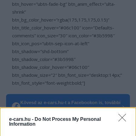
btn_hover=”ubtn-fade-bg” btn_anim_effect=”ulta-
shrink”
btn_bg_color_hover=”rgba(175,175,175,0.15)”
btn_title_color_hover=”#06c100″ icon=”Defaults-
comments” icon_size=”30″ icon_color=”#3b5998″
btn_icon_pos=”ubtn-sep-icon-at-left”
btn_shadow=”shd-bottom”
btn_shadow_color=”#3b5998″
btn_shadow_color_hover=”#06c100″
btn_shadow_size=”2″ btn_font_size=”desktop:14px;”
btn_font_style=”font-weight:bold;”]
Kövesd az e-cars.hu-t a Facebookon is, további
›
tartalmakért!
e-cars.hu -
Do Not Process My Personal
Information
CÍMKÉK
Elon Musk
Leépítés
Tesla