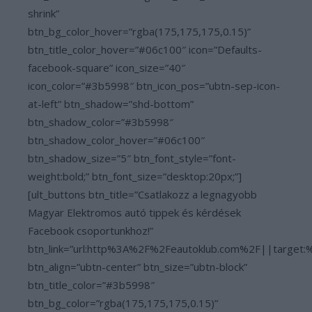
shrink”
btn_bg_color_hover=”rgba(175,175,175,0.15)”
btn_title_color_hover=”#06c100″ icon=”Defaults-
facebook-square” icon_size=”40″
icon_color=”#3b5998″ btn_icon_pos=”ubtn-sep-icon-
at-left” btn_shadow=”shd-bottom”
btn_shadow_color=”#3b5998″
btn_shadow_color_hover=”#06c100″
btn_shadow_size=”5″ btn_font_style=”font-
weight:bold;” btn_font_size=”desktop:20px;”]
[ult_buttons btn_title=”Csatlakozz a legnagyobb
Magyar Elektromos autó tippek és kérdések
Facebook csoportunkhoz!”
btn_link=”url:http%3A%2F%2Feautoklub.com%2F||target:
btn_align=”ubtn-center” btn_size=”ubtn-block”
btn_title_color=”#3b5998″
btn_bg_color=”rgba(175,175,175,0.15)”