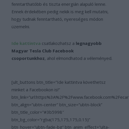
fenntarthatóbb és tiszta energián alapuló lenne.
Ennek érdekében pedig nekik is meg kell mutatni,
hogy tudnak fenntartható, nyereséges módon
üzemelni.
Ide kattintva
csatlakozhatsz a
legnagyobb
Magyar Tesla Club Facebook
csoportunkhoz
, ahol elmondhatod a véleményed.
[ult_buttons btn_title=”Ide kattintva követhetsz
minket a Facebookon is!”
btn_link=”url:https%3A%2F%2Fwww.facebook.com%2Fecar
btn_align=”ubtn-center” btn_size=”ubtn-block”
btn_title_color=”#3b5998″
btn_bg_color=”rgba(175,175,175,0.15)”
btn_hover=”ubtn-fade-bg” btn_anim_effect=”ulta-