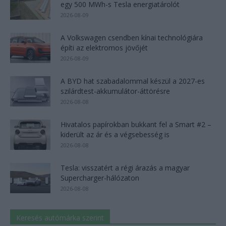
egy 500 MWh-s Tesla energiatárolót
2026-08-09
A Volkswagen csendben kínai technológiára
építi az elektromos jövőjét
2026-08-09
A BYD hat szabadalommal készül a 2027-es
szilárdtest-akkumulátor-áttörésre
2026-08-08
Hivatalos papírokban bukkant fel a Smart #2 –
kiderült az ár és a végsebesség is
2026-08-08
Tesla: visszatért a régi árazás a magyar
Supercharger-hálózaton
2026-08-08
Keresés autómárka szerint