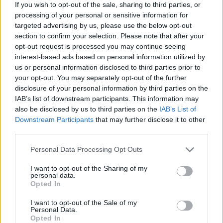
If you wish to opt-out of the sale, sharing to third parties, or
processing of your personal or sensitive information for
targeted advertising by us, please use the below opt-out
section to confirm your selection. Please note that after your
opt-out request is processed you may continue seeing
interest-based ads based on personal information utilized by
us or personal information disclosed to third parties prior to
your opt-out. You may separately opt-out of the further
disclosure of your personal information by third parties on the
IAB’s list of downstream participants. This information may
also be disclosed by us to third parties on the
IAB’s List of
Downstream Participants
that may further disclose it to other
third parties.
Personal Data Processing Opt Outs
e-cars.hu
I want to opt-out of the Sharing of my
Elektromosan közlekedsz, vagy a váltáson töprengsz?
personal data.
Érdekelnek a legfrissebb hírek az e-autók világából, vagy
Opted In
foglalkoztatnak a legújabb fejlesztések az elektromosság és a
fenntarthatóság területén? Akkor jó helyen jársz!
I want to opt-out of the Sale of my
Personal Data.
Opted In