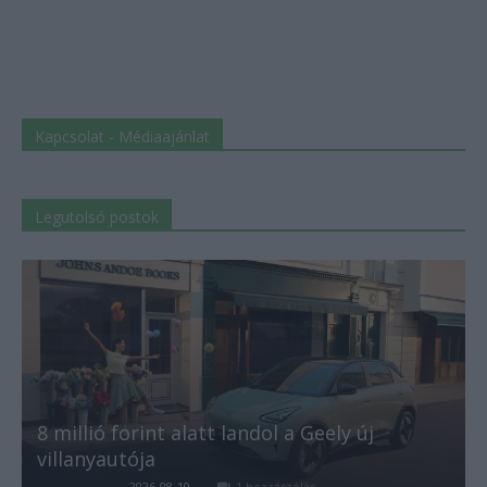
Kapcsolat - Médiaajánlat
Legutolsó postok
8 millió forint alatt landol a Geely új
villanyautója
Kovács Kata
-
2026-08-10
1 hozzászólás