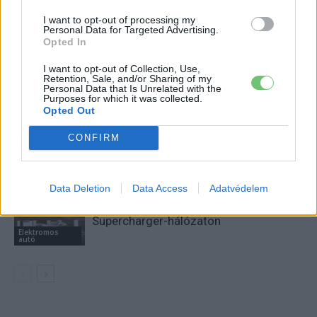
I want to opt-out of processing my
Personal Data for Targeted Advertising.
KAPCSOLÓDÓ CIKKEK
TÖBB A SZERZŐTŐL
Opted In
28 százalékkal több energiát tárol, és
I want to opt-out of Collection, Use,
Retention, Sale, and/or Sharing of my
felforgathatja a piacot: kész az első
Personal Data that Is Unrelated with the
Purposes for which it was collected.
Tesla Megapack 3
Akkumulátor
Opted Out
Amíg Európa áramhiánytól tart, Texas
CONFIRM
bevetett egy 500 MWh-s Tesla
Elektromos
energiatárolót
autó
Data Deletion
Data Access
Adatvédelem
Tesla: visszatért a régi árazás a magyar
Supercharger-hálózaton
Elektromos
autó