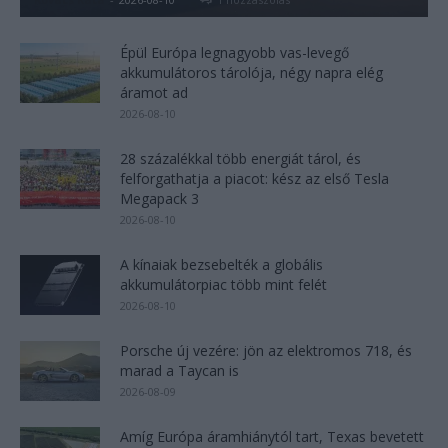
Épül Európa legnagyobb vas-levegő
akkumulátoros tárolója, négy napra elég
áramot ad
2026-08-10
28 százalékkal több energiát tárol, és
felforgathatja a piacot: kész az első Tesla
Megapack 3
2026-08-10
A kínaiak bezsebelték a globális
akkumulátorpiac több mint felét
2026-08-10
Porsche új vezére: jön az elektromos 718, és
marad a Taycan is
2026-08-09
Amíg Európa áramhiánytól tart, Texas bevetett