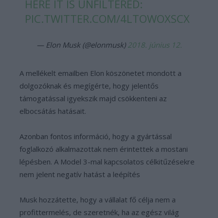
HERE IT IS UNFILTERED:
PIC.TWITTER.COM/4LTOWOXSCX
— Elon Musk (@elonmusk)
2018. június 12.
A mellékelt emailben Elon köszönetet mondott a
dolgozóknak és megígérte, hogy jelentős
támogatással igyekszik majd csökkenteni az
elbocsátás hatásait.
Azonban fontos információ, hogy a gyártással
foglalkozó alkalmazottak nem érintettek a mostani
lépésben. A Model 3-mal kapcsolatos célkitűzésekre
nem jelent negatív hatást a leépítés
Musk hozzátette, hogy a vállalat fő célja nem a
profittermelés, de szeretnék, ha az egész világ