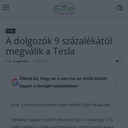
Tesla
A dolgozók 9 százalékától
megválik a Tesla
Írta:
e-cars.hu
-
2018-06-13
0
Állítsd be, hogy az e-cars.hu az elsők között
›
legyen a Google-találatokban!
A hír szomorú! Azonban lépni kellett Elon Musk-nak.
Néhány nappal ezelőtt jelentett be a Tesla egy 710
millió dolláros újabb veszteséget, most pedig maga