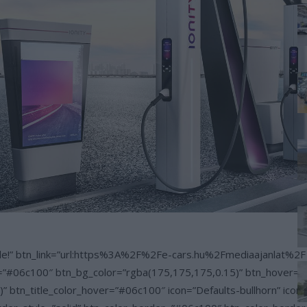
t ide!” btn_link=”url:https%3A%2F%2Fe-cars.hu%2Fmediaajanlat%2
or=”#06c100″ btn_bg_color=”rgba(175,175,175,0.15)” btn_hover=”u
 btn_title_color_hover=”#06c100″ icon=”Defaults-bullhorn” icon