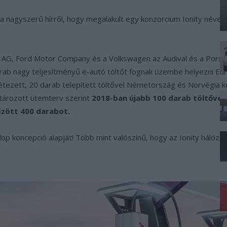
 nagyszerű hírről, hogy megalakult egy konzorcium Ionity néven ak
G, Ford Motor Company és a Volkswagen az Audival és a Porscheva
arab nagy teljesítményű e-autó töltőt fognak üzembe helyezni Eu
étezett, 20 darab telepített töltővel Németország és Norvégia 
atározott ütemterv szerint
2018-ban újabb 100 darab töltővel 
tűzött 400 darabot.
op koncepció alapját! Több mint valószínű, hogy az Ionity hálózat