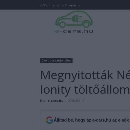
2026. augusztus 9. vasárnap
Elektromosautó-töltés
Megnyitották N
Ionity töltőállo
Írta:
e-cars.hu
-
2018-04-19
Állítsd be, hogy az e-cars.hu az elsők