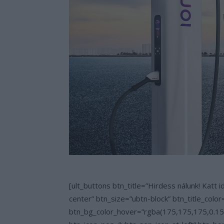
[ult_buttons btn_title=”Hirdess nálunk! Kat
center” btn_size=”ubtn-block” btn_title_col
btn_bg_color_hover=”rgba(175,175,175,0.15)”