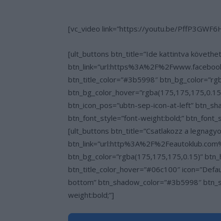
[vc_video link=”https://youtu.be/PffP3GWF6HI
[ult_buttons btn_title=”Ide kattintva követhe
btn_link=”url:https%3A%2F%2Fwww.facebook
btn_title_color=”#3b5998″ btn_bg_color=”rgb
btn_bg_color_hover=”rgba(175,175,175,0.15)
btn_icon_pos=”ubtn-sep-icon-at-left” btn
btn_font_style=”font-weight:bold;” btn_font_
[ult_buttons btn_title=”Csatlakozz a legna
btn_link=”url:http%3A%2F%2Feautoklub.com%2
btn_bg_color=”rgba(175,175,175,0.15)” btn_
btn_title_color_hover=”#06c100″ icon=”Defa
bottom” btn_shadow_color=”#3b5998″ btn_sh
weight:bold;”]