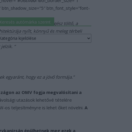
er_hover=”#06c100″ btn_border_size=”1″
2026-08-07
btn_shadow_size=”5″ btn_font_style=”font-
Keresés autómárka szerint
rugói. Mintha lebegne az egész töltő, a
itektúrája nyílt, könnyű és meleg térbeli
eresés
anyagok keveréke egyesíti a zökkenőmentes
utómárka
erint
elzik. “
ek egyaránt, hogy ez a jövő formája.”
zágon az OMV fogja megvalósítani a
távolsági utazások lehetővé tételére
-os teljesítményre is lehet őket növelni.
A
ykanizsán épülhetnek meg ezek a