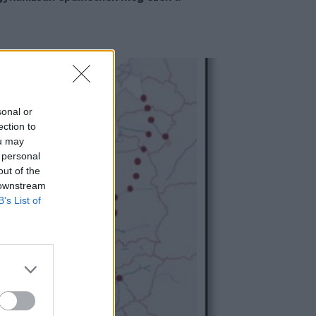
sonal or
ection to
ou may
 personal
out of the
 downstream
B’s List of