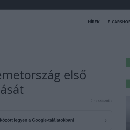
HÍREK
E-CARSHO
émetország első
mását
0 hozzászólás
›
 között legyen a Google-találatokban!