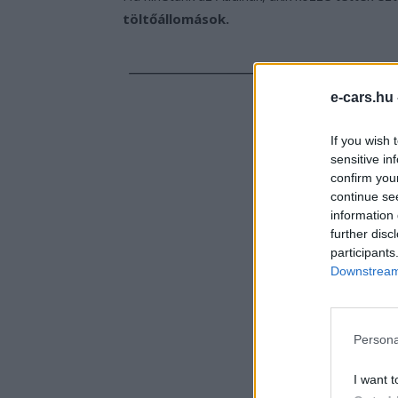
töltőállomások.
e-cars.hu
If you wish 
sensitive in
confirm you
continue se
information 
further disc
participants
Downstream 
Persona
I want t