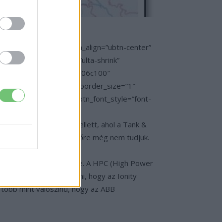
|target:%20_blank|” btn_align=”ubtn-center”
-bg” btn_anim_effect=”ulta-shrink”
n_size=”40″ icon_color=”#06c100″
er_hover=”#06c100″ btn_border_size=”1″
btn_shadow_size=”5″ btn_font_style=”font-
 az A61-es autópálya mellett, ahol a Tank &
ulnak az árak, azt egyelőre még nem tudjuk.
ett 400-ból Európa-szerte. A HPC (High Power
S-en keresztül. Jól látni, hogy az Ionity
n több mint valószínű, hogy az ABB