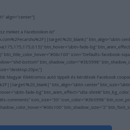
” align=”center”]
tsz minket a Facebookon is!”
.com%2Fecarshu%2F||target:%20_blank|” btn_align=”ubtn-center
a(175,175,175,0.15)” btn_hover=”ubtn-fade-bg” btn_anim_effect=
” btn_title_color_hover=”#06c100″ icon=”Defaults-facebook-squa
_shadow=”shd-bottom” btn_shadow_color=”#3b5998″ btn_shadow_
size=”desktop:20px;”]
gyobb Magyar Elektromos autó tippek és kérdések Facebook csopo
F||target:%20_blank|” btn_align=”ubtn-center” btn_size=”ubtn-
hover=”ubtn-fade-bg” btn_anim_effect=”ulta-shrink” btn_bg_colo
ults-comments” icon_size=”30″ icon_color=”#3b5998″ btn_icon_p
adow_color_hover=”#06c100″ btn_shadow_size=”2″ btn_font_siz