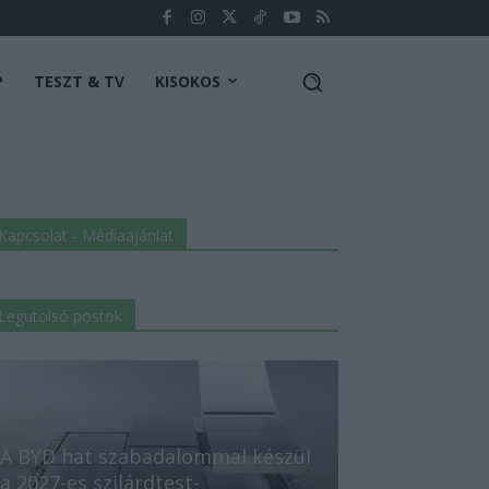
P
TESZT & TV
KISOKOS
Kapcsolat - Médiaajánlat
Legutolsó postok
A BYD hat szabadalommal készül
a 2027-es szilárdtest-