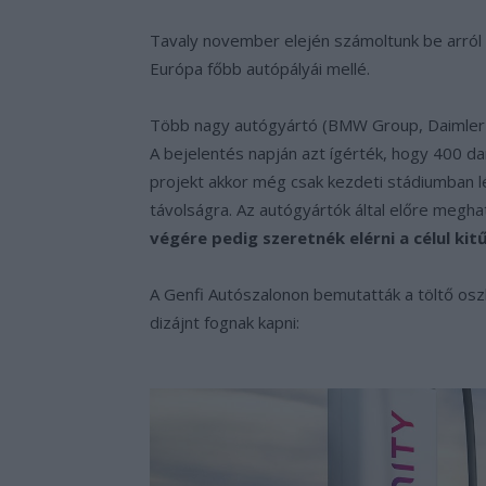
Tavaly november elején számoltunk be arról a
Európa főbb autópályái mellé.
Több nagy autógyártó (BMW Group, Daimler A
A bejelentés napján azt ígérték, hogy 400 d
projekt akkor még csak kezdeti stádiumban l
távolságra. Az autógyártók által előre megh
végére pedig szeretnék elérni a célul ki
A Genfi Autószalonon bemutatták a töltő oszl
dizájnt fognak kapni: