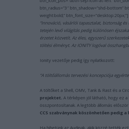
btn_icon_pos=”ubtn-sep-icon-at-left” btn_b
btn_radius=”3″ btn_shadow=”shd-bottom” b
weight:bold;” btn_font_size=”desktop:20px;”]
“Innováció, vásárlói tapasztalat, biztonság é
tetején levő világítás pedig különösen éjszak
érzetet közvetít. Az éles, egyszerű szerkezet
töltési élményt. Az IONITY logóval összhangba
Ionity vezetője pedig így nyilatkozott:
“A töltőállomás tervezési koncepciója egyért
A töltőket a Shell, OMV, Tank & Rast és a Cir
projektet.
A térképen jól látható, hogy ez a
összpontosítanak. A legtöbb állomás először
CCS szabványnak köszönhetően pedig a l
Ha hihetünk az Audinak, akik közzé tették ez