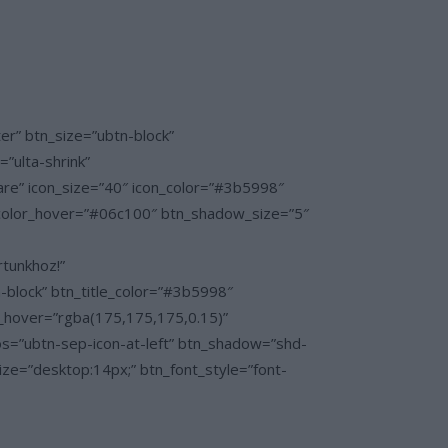
” btn_size=”ubtn-block”
”ulta-shrink”
re” icon_size=”40″ icon_color=”#3b5998″
color_hover=”#06c100″ btn_shadow_size=”5″
rtunkhoz!”
block” btn_title_color=”#3b5998″
r_hover=”rgba(175,175,175,0.15)”
os=”ubtn-sep-icon-at-left” btn_shadow=”shd-
e=”desktop:14px;” btn_font_style=”font-