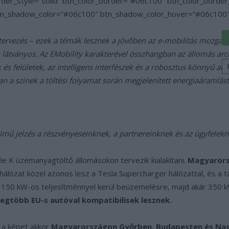
order_style=”solid” btn_color_border=”#06c100″ btn_color_bord
tn_shadow_color=”#06c100″ btn_shadow_color_hover=”#06c100″ 
s tervezés – ezek a témák lesznek a jövőben az e-mobilitás mozgató
a látványos. Az EMobility karakterével összhangban az állomás arch
K
ek és felületek, az intelligens interfészek és a robosztus könnyű 
a
sz
n a színek a töltési folyamat során megjelenített energiaáramlást j
elmű jelzés a részvényeseinknek, a partnereinknek és az ügyfelekn
cle K üzemanyagtöltő állomásokon tervezik kialakítani.
Magyarors
 hálózat közel azonos lesz a Tesla Supercharger hálózattal, és a 
 150 kW-os teljesítménnyel kerül beüzemelésre, majd akár 350 kW
egtöbb EU-s autóval kompatibilisek lesznek.
t a képet akkor
Magyarországon Győrben, Budapesten és Nag