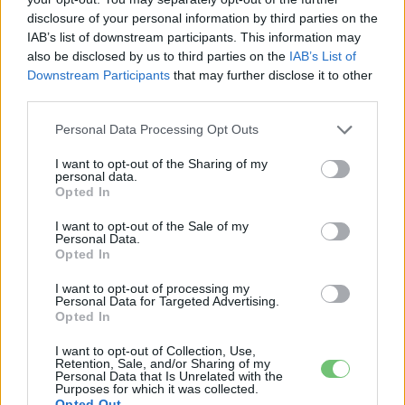
disclosure of your personal information by third parties on the
IAB’s list of downstream participants. This information may
Kövesd az e-cars.hu-t a Facebookon is, további
›
also be disclosed by us to third parties on the
IAB’s List of
tartalmakért!
Downstream Participants
that may further disclose it to other
third parties.
Personal Data Processing Opt Outs
CÍMKÉK
Citroen
DS
Elektromos autó
Opel
Peugeot
Plug-In Híbrid
PSA
I want to opt-out of the Sharing of my
personal data.
Opted In
I want to opt-out of the Sale of my
Personal Data.
Opted In
I want to opt-out of processing my
Personal Data for Targeted Advertising.
Opted In
I want to opt-out of Collection, Use,
Retention, Sale, and/or Sharing of my
Personal Data that Is Unrelated with the
Purposes for which it was collected.
Opted Out