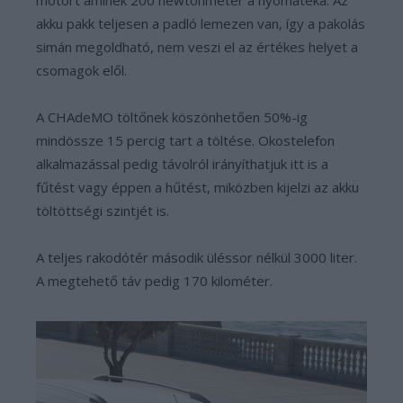
motort aminek 200 newtonméter a nyomatéka. Az
akku pakk teljesen a padló lemezen van, így a pakolás
simán megoldható, nem veszi el az értékes helyet a
csomagok elől.
A CHAdeMO töltőnek köszönhetően 50%-ig
mindössze 15 percig tart a töltése. Okostelefon
alkalmazással pedig távolról irányíthatjuk itt is a
fűtést vagy éppen a hűtést, miközben kijelzi az akku
töltöttségi szintjét is.
A teljes rakodótér második üléssor nélkül 3000 liter.
A megtehető táv pedig 170 kilométer.