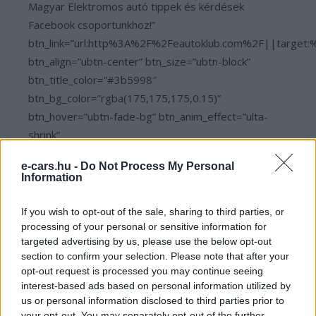
Magyar Elektromos autó tippek és kérdések
Facebook csoportunkhoz!”
btn_link=”url:http%3A%2F%2Feautoklub.com%2F||target:
btn_align=”ubtn-center” btn_size=”ubtn-block”
btn_title_color=”#3b5998″
btn_bg_color=”rgba(175,175,175,0.15)”
btn_hover=”ubtn-fade-bg” btn_anim_effect=”ulta-
shrink”
btn_bg_color_hover=”rgba(175,175,175,0.15)”
e-cars.hu -
Do Not Process My Personal
btn_title_color_hover=”#06c100″ icon=”Defaults-
Information
comments” icon_size=”30″ icon_color=”#3b5998″
btn_icon_pos=”ubtn-sep-icon-at-left”
If you wish to opt-out of the sale, sharing to third parties, or
btn_shadow=”shd-bottom”
processing of your personal or sensitive information for
targeted advertising by us, please use the below opt-out
btn_shadow_color=”#3b5998″
section to confirm your selection. Please note that after your
btn_shadow_color_hover=”#06c100″
opt-out request is processed you may continue seeing
btn_shadow_size=”2″ btn_font_size=”desktop:14px;”
interest-based ads based on personal information utilized by
btn_font_style=”font-weight:bold;”]
us or personal information disclosed to third parties prior to
your opt-out. You may separately opt-out of the further