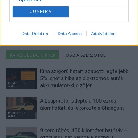
Eriqo
CONFIRM
Főállásban Informatikus kocka, de lelkében elkötelezett gamer,
kütyü és immár e-autó rajongó!
Data Deletion
Data Access
Adatvédelem
KAPCSOLÓDÓ CIKKEK
TÖBB A SZERZŐTŐL
Kína szigorú határt szabott: legfeljebb
5% lehet a hiba az elektromos autók
Elektromos
akkumulátor-kijelzőjén
autó
A Leapmotor átlépte a 100 ezres
álomhatárt, és lekörözte a Changant
Elektromos
autó
9 perc töltés, 450 kilométer hatótáv –
ezzel indulhat harcba a Xpeng új