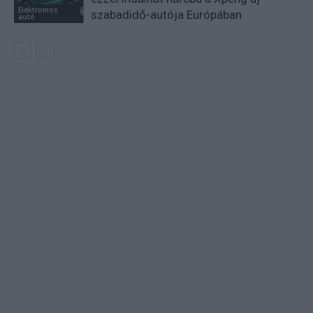
Elektromos
szabadidő-autója Európában
autó