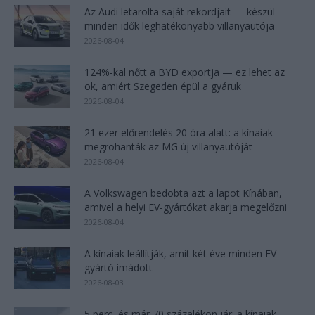
Az Audi letarolta saját rekordjait — készül
minden idők leghatékonyabb villanyautója
2026-08-04
124%-kal nőtt a BYD exportja — ez lehet az
ok, amiért Szegeden épül a gyáruk
2026-08-04
21 ezer előrendelés 20 óra alatt: a kínaiak
megrohanták az MG új villanyautóját
2026-08-04
A Volkswagen bedobta azt a lapot Kínában,
amivel a helyi EV-gyártókat akarja megelőzni
2026-08-04
A kínaiak leállítják, amit két éve minden EV-
gyártó imádott
2026-08-03
5 perc, és már 70 százalékon jár: a kínaiak