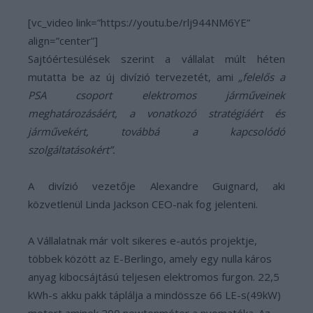
[vc_video link=”https://youtu.be/rlj944NM6YE”
align=”center”]
Sajtóértesülések szerint a vállalat múlt héten
mutatta be az új divízió tervezetét, ami
„felelős a
PSA csoport elektromos járműveinek
meghatározásáért, a vonatkozó stratégiáért és
járművekért, továbbá a kapcsolódó
szolgáltatásokért”.
A divízió vezetője Alexandre Guignard, aki
közvetlenül Linda Jackson CEO-nak fog jelenteni.
A Vállalatnak már volt sikeres e-autós projektje,
többek között az E-Berlingo, amely egy nulla káros
anyag kibocsájtású teljesen elektromos furgon. 22,5
kWh-s akku pakk táplálja a mindössze 66 LE-s(49kW)