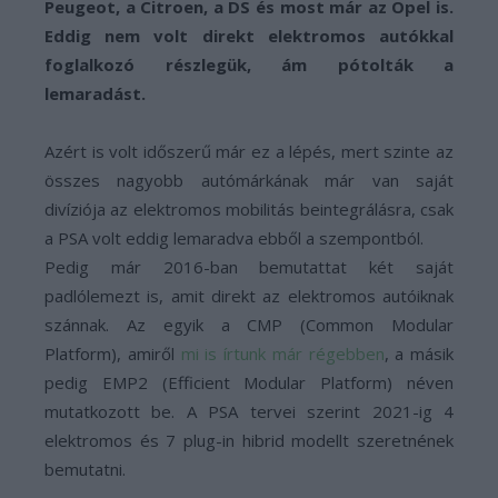
Peugeot, a Citroen, a DS és most már az Opel is.
Eddig nem volt direkt elektromos autókkal
foglalkozó részlegük, ám pótolták a
lemaradást.
Azért is volt időszerű már ez a lépés, mert szinte az
összes nagyobb autómárkának már van saját
divíziója az elektromos mobilitás beintegrálásra, csak
a PSA volt eddig lemaradva ebből a szempontból.
Pedig már 2016-ban bemutattat két saját
padlólemezt is, amit direkt az elektromos autóiknak
szánnak. Az egyik a CMP (Common Modular
Platform), amiről
mi is írtunk már régebben
, a másik
pedig EMP2 (Efficient Modular Platform) néven
mutatkozott be. A PSA tervei szerint 2021-ig 4
elektromos és 7 plug-in hibrid modellt szeretnének
bemutatni.