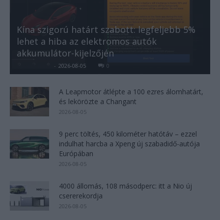
Kína szigorú határt szabott: legfeljebb 5%
lehet a hiba az elektromos autók
akkumulátor-kijelzőjén
Kovács Kata
-
2026-08-05
0
A Leapmotor átlépte a 100 ezres álomhatárt,
és lekörözte a Changant
2026-08-05
9 perc töltés, 450 kilométer hatótáv – ezzel
indulhat harcba a Xpeng új szabadidő-autója
Európában
2026-08-05
4000 állomás, 108 másodperc: itt a Nio új
csererekordja
2026-08-05