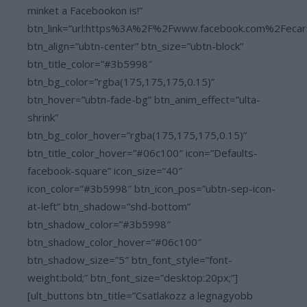
minket a Facebookon is!”
btn_link=”url:https%3A%2F%2Fwww.facebook.com%2Fecar
btn_align=”ubtn-center” btn_size=”ubtn-block”
btn_title_color=”#3b5998″
btn_bg_color=”rgba(175,175,175,0.15)”
btn_hover=”ubtn-fade-bg” btn_anim_effect=”ulta-
shrink”
btn_bg_color_hover=”rgba(175,175,175,0.15)”
btn_title_color_hover=”#06c100″ icon=”Defaults-
facebook-square” icon_size=”40″
icon_color=”#3b5998″ btn_icon_pos=”ubtn-sep-icon-
at-left” btn_shadow=”shd-bottom”
btn_shadow_color=”#3b5998″
btn_shadow_color_hover=”#06c100″
btn_shadow_size=”5″ btn_font_style=”font-
weight:bold;” btn_font_size=”desktop:20px;”]
[ult_buttons btn_title=”Csatlakozz a legnagyobb