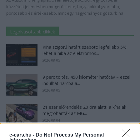
Az Ausztrál Energiapiac Üzemeltetője (AEMO), egy 2018-ban
közzétett jelentésben megerősítette, hogy sokkal gyorsabb,
pontosabb és értékesebb, mint egy hagyományos gőzturbina.
Legolvasottabb cikkek
Kína szigorú határt szabott: legfeljebb 5%
lehet a hiba az elektromos...
2026-08-05
9 perc töltés, 450 kilométer hatótáv – ezzel
indulhat harcba a...
2026-08-05
21 ezer előrendelés 20 óra alatt: a kínaiak
megrohanták az MG...
2026-08-04
e-cars.hu -
Do Not Process My Personal
A Leapmotor átlépte a 100 ezres
Information