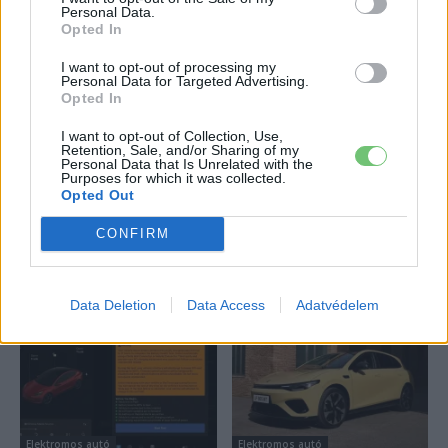
Personal Data.
124%-kal nőtt a BYD exportja — ez lehet az
Opted In
ok, amiért...
2026-08-04
I want to opt-out of processing my
Personal Data for Targeted Advertising.
Opted In
18 hüvelykes óriáskijelzővel bukkant fel a
I want to opt-out of Collection, Use,
Hyundai IONIQ 5 titkos tesztautója
Retention, Sale, and/or Sharing of my
2026-08-03
Personal Data that Is Unrelated with the
Purposes for which it was collected.
Opted Out
Továbbiak
CONFIRM
Legutolsó cikkek
Data Deletion
Data Access
Adatvédelem
Elektromos autó
Elektromos autó