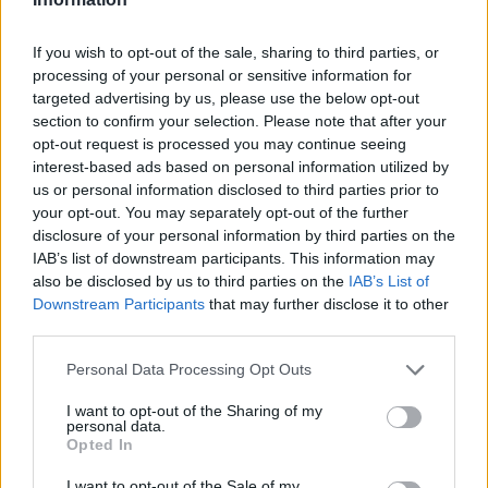
álomhatárt, és lekörözte a Changant
2026-08-05
If you wish to opt-out of the sale, sharing to third parties, or
processing of your personal or sensitive information for
A Volkswagen bedobta azt a lapot Kínában,
targeted advertising by us, please use the below opt-out
amivel a helyi EV-gyártókat...
section to confirm your selection. Please note that after your
2026-08-04
opt-out request is processed you may continue seeing
interest-based ads based on personal information utilized by
us or personal information disclosed to third parties prior to
Az Audi letarolta saját rekordjait — készül
your opt-out. You may separately opt-out of the further
minden idők leghatékonyabb villanyautója
disclosure of your personal information by third parties on the
2026-08-04
IAB’s list of downstream participants. This information may
also be disclosed by us to third parties on the
IAB’s List of
4000 állomás, 108 másodperc: itt a Nio új
Downstream Participants
that may further disclose it to other
csererekordja
third parties.
2026-08-05
Personal Data Processing Opt Outs
A kínaiak leállítják, amit két éve minden EV-
I want to opt-out of the Sharing of my
personal data.
gyártó imádott
Opted In
2026-08-03
I want to opt-out of the Sale of my