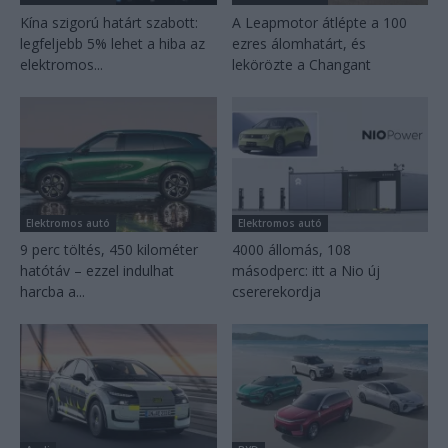
Kína szigorú határt szabott:
A Leapmotor átlépte a 100
legfeljebb 5% lehet a hiba az
ezres álomhatárt, és
elektromos...
lekörözte a Changant
Elektromos autó
Elektromos autó
9 perc töltés, 450 kilométer
4000 állomás, 108
hatótáv – ezzel indulhat
másodperc: itt a Nio új
harcba a...
csererekordja