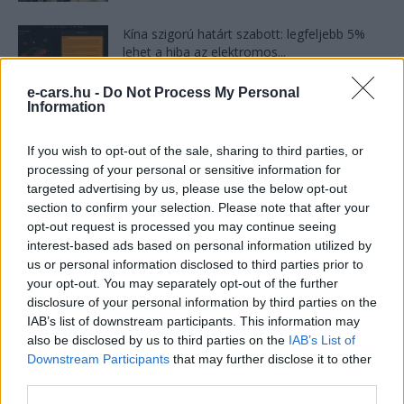
Kína szigorú határt szabott: legfeljebb 5%
lehet a hiba az elektromos...
2026-08-05
e-cars.hu -
Do Not Process My Personal
Information
A Volkswagen bedobta azt a lapot Kínában,
amivel a helyi EV-gyártókat...
If you wish to opt-out of the sale, sharing to third parties, or
2026-08-04
processing of your personal or sensitive information for
targeted advertising by us, please use the below opt-out
Az Audi letarolta saját rekordjait — készül
section to confirm your selection. Please note that after your
minden idők leghatékonyabb villanyautója
opt-out request is processed you may continue seeing
interest-based ads based on personal information utilized by
2026-08-04
us or personal information disclosed to third parties prior to
your opt-out. You may separately opt-out of the further
9 perc töltés, 450 kilométer hatótáv – ezzel
disclosure of your personal information by third parties on the
indulhat harcba a...
IAB’s list of downstream participants. This information may
2026-08-05
also be disclosed by us to third parties on the
IAB’s List of
Downstream Participants
that may further disclose it to other
third parties.
A Leapmotor átlépte a 100 ezres
álomhatárt, és lekörözte a Changant