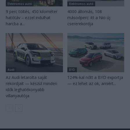
Elektromos autó
Elektromos autó
9 perc töltés, 450 kilométer
4000 állomás, 108
hatótáv – ezzel indulhat
másodperc: itt a Nio új
harcba a...
csererekordja
Audi
BYD
Az Audi letarolta saját
124%-kal nőtt a BYD exportja
rekordjait — készül minden
— ez lehet az ok, amiért...
idők leghatékonyabb
villanyautója