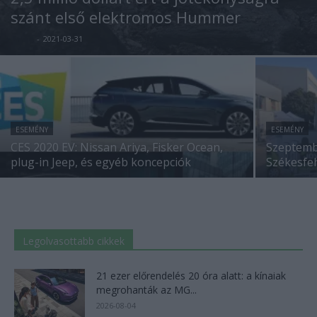
szánt első elektromos Hummer
Eriqo
-
2021-03-31
ESEMÉNY
ESEMÉNY
CES 2020 EV: Nissan Ariya, Fisker Ocean,
Szeptemb
plug-in Jeep, és egyéb koncepciók
Székesfe
Legolvasottabb cikkek
21 ezer előrendelés 20 óra alatt: a kínaiak
megrohanták az MG...
2026-08-04