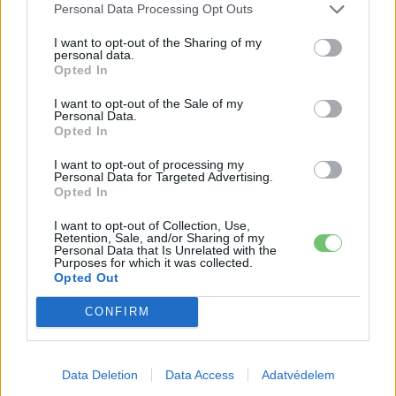
Personal Data Processing Opt Outs
2026-08-05
I want to opt-out of the Sharing of my
personal data.
124%-kal nőtt a BYD exportja — ez lehet az
Opted In
ok, amiért...
2026-08-04
I want to opt-out of the Sale of my
Personal Data.
Opted In
4000 állomás, 108 másodperc: itt a Nio új
csererekordja
I want to opt-out of processing my
Personal Data for Targeted Advertising.
2026-08-05
Opted In
I want to opt-out of Collection, Use,
Csúcsidőn kívül 80 Ft/kWh, csúcsidőben 200
Retention, Sale, and/or Sharing of my
Ft/kWh: így alakul át a...
Personal Data that Is Unrelated with the
Purposes for which it was collected.
2026-08-02
Opted Out
CONFIRM
18 hüvelykes óriáskijelzővel bukkant fel a
Hyundai IONIQ 5 titkos tesztautója
2026-08-03
Data Deletion
Data Access
Adatvédelem