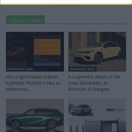
Továbbiak
Legutolsó cikkek
Elektromos autó
Elektromos autó
Kína szigorú határt szabott:
A Leapmotor átlépte a 100
legfeljebb 5% lehet a hiba az
ezres álomhatárt, és
elektromos...
lekörözte a Changant