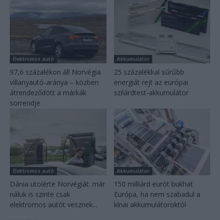
Elektromos autó
Akkumulátor
97,6 százalékon áll Norvégia
25 százalékkal sűrűbb
villanyautó-aránya – közben
energiát rejt az európai
átrendeződött a márkák
szilárdtest-akkumulátor
sorrendje
Elektromos autó
Akkumulátor
Dánia utolérte Norvégiát: már
150 milliárd eurót bukhat
náluk is szinte csak
Európa, ha nem szabadul a
elektromos autót vesznek...
kínai akkumulátoroktól