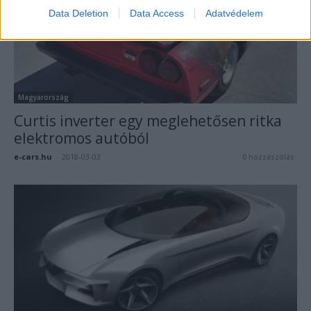
Data Deletion
Data Access
Adatvédelem
Magyarország
Curtis inverter egy meglehetősen ritka
elektromos autóból
e-cars.hu
-
2018-03-03
0 hozzászólás