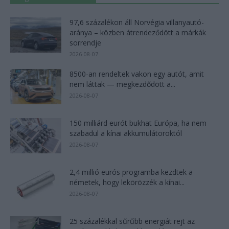
97,6 százalékon áll Norvégia villanyautó-
aránya – közben átrendeződött a márkák
sorrendje
2026-08-07
8500-an rendeltek vakon egy autót, amit
nem láttak — megkezdődött a...
2026-08-07
150 milliárd eurót bukhat Európa, ha nem
szabadul a kínai akkumulátoroktól
2026-08-07
2,4 millió eurós programba kezdtek a
németek, hogy lekörözzék a kínai...
2026-08-07
25 százalékkal sűrűbb energiát rejt az