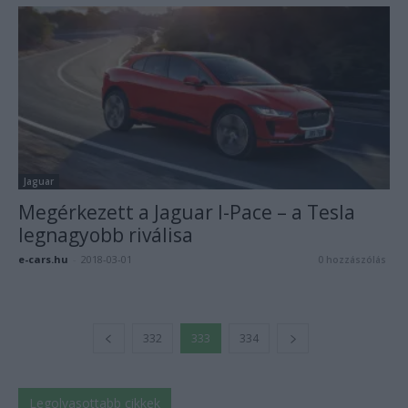
Jaguar
Megérkezett a Jaguar I-Pace – a Tesla
legnagyobb riválisa
e-cars.hu
-
2018-03-01
0 hozzászólás
332
333
334
Legolvasottabb cikkek