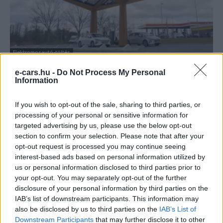
Elektromosautó-töltés
A Fastned megnyitotta az első 350 kW-os
e-cars.hu -
Do Not Process My Personal
állomását Európában
Information
e-cars.hu
-
2018-03-04
0 hozzászólás
If you wish to opt-out of the sale, sharing to third parties, or
processing of your personal or sensitive information for
targeted advertising by us, please use the below opt-out
section to confirm your selection. Please note that after your
opt-out request is processed you may continue seeing
interest-based ads based on personal information utilized by
us or personal information disclosed to third parties prior to
your opt-out. You may separately opt-out of the further
disclosure of your personal information by third parties on the
IAB’s list of downstream participants. This information may
also be disclosed by us to third parties on the
IAB’s List of
Seat
Downstream Participants
that may further disclose it to other