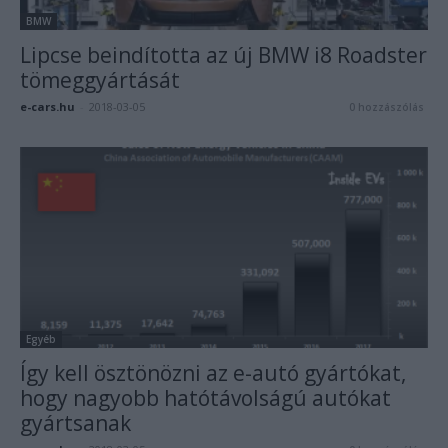
BMW
Lipcse beindította az új BMW i8 Roadster
tömeggyártását
e-cars.hu
-
2018-03-05
0 hozzászólás
Egyéb
Így kell ösztönözni az e-autó gyártókat,
hogy nagyobb hatótávolságú autókat
gyártsanak