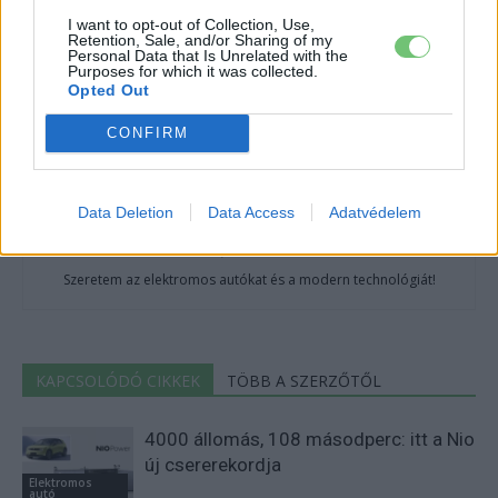
I want to opt-out of Collection, Use,
Retention, Sale, and/or Sharing of my
Personal Data that Is Unrelated with the
Purposes for which it was collected.
Opted Out
CONFIRM
Data Deletion
Data Access
Adatvédelem
Kovács Kata
http://e-cars.hu
Szeretem az elektromos autókat és a modern technológiát!
KAPCSOLÓDÓ CIKKEK
TÖBB A SZERZŐTŐL
4000 állomás, 108 másodperc: itt a Nio
új csererekordja
Elektromos
autó