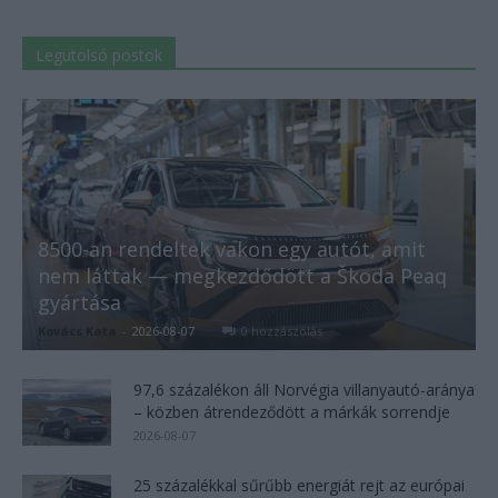
Legutolsó postok
8500-an rendeltek vakon egy autót, amit
nem láttak — megkezdődött a Škoda Peaq
gyártása
Kovács Kata
-
2026-08-07
0 hozzászólás
97,6 százalékon áll Norvégia villanyautó-aránya
– közben átrendeződött a márkák sorrendje
2026-08-07
25 százalékkal sűrűbb energiát rejt az európai