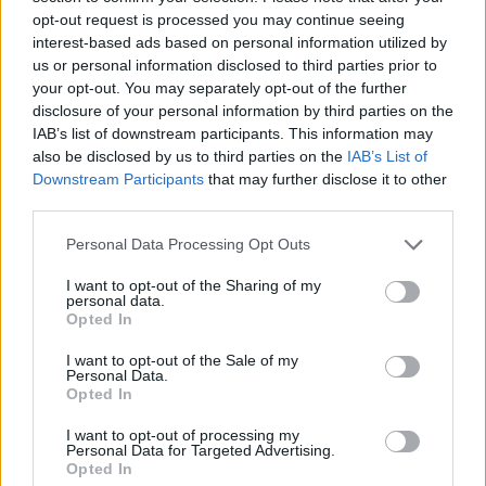
újdonság is feltűnik. Ilyen például a tetőn
opt-out request is processed you may continue seeing
elhelyezett,
extra nagy hatótávolságú LiDAR szenzor
,
interest-based ads based on personal information utilized by
amely a NIO legújabb intelligens vezetéstámogató és
us or personal information disclosed to third parties prior to
önvezető funkcióinak alapját adja. Ez egyértelmű
your opt-out. You may separately opt-out of the further
disclosure of your personal information by third parties on the
üzenet:
az ES9 nemcsak méretben, hanem technológiai
IAB’s list of downstream participants. This information may
szinten is új csúcsot jelenthet a kínai elektromos SUV-
also be disclosed by us to third parties on the
IAB’s List of
k között
.
Downstream Participants
that may further disclose it to other
third parties.
Kövesd az e-cars.hu-t a Facebookon is, további
Personal Data Processing Opt Outs
›
tartalmakért!
I want to opt-out of the Sharing of my
personal data.
Opted In
CÍMKÉK
Nio
Nio ES9
I want to opt-out of the Sale of my
Personal Data.
Opted In
I want to opt-out of processing my
Personal Data for Targeted Advertising.
Opted In