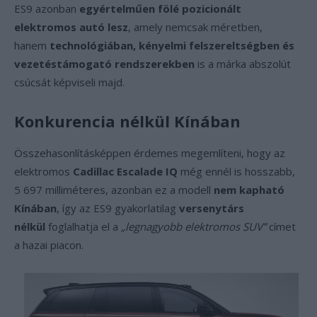
ES9 azonban
egyértelműen fölé pozicionált
elektromos autó lesz
, amely nemcsak méretben,
hanem
technológiában, kényelmi felszereltségben és
vezetéstámogató rendszerekben
is a márka abszolút
csúcsát képviseli majd.
Konkurencia nélkül Kínában
Összehasonlításképpen érdemes megemlíteni, hogy az
elektromos
Cadillac Escalade IQ
még ennél is hosszabb,
5 697 milliméteres, azonban ez a modell
nem kapható
Kínában
, így az ES9 gyakorlatilag
versenytárs
nélkül
foglalhatja el a
„legnagyobb elektromos SUV”
címet
a hazai piacon.