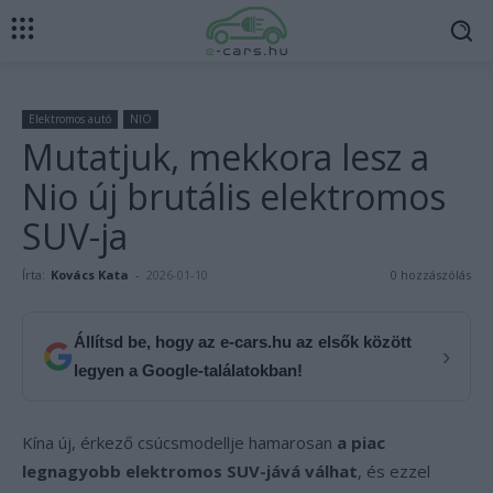
Elektromos autó
NIO
Mutatjuk, mekkora lesz a
Nio új brutális elektromos
SUV-ja
Írta:
Kovács Kata
-
2026-01-10
0 hozzászólás
Állítsd be, hogy az e-cars.hu az elsők között
›
legyen a Google-találatokban!
Kína új, érkező csúcsmodellje hamarosan
a piac
legnagyobb elektromos SUV-jává válhat
, és ezzel