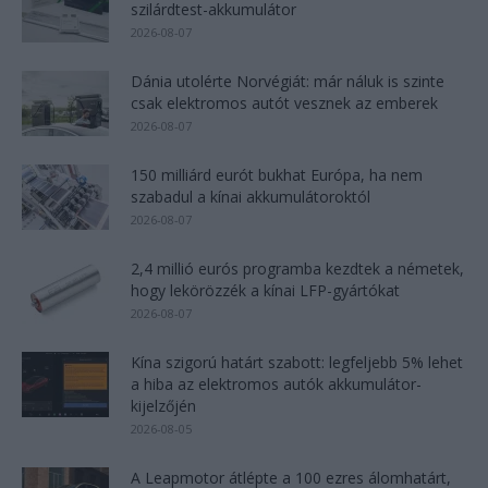
szilárdtest-akkumulátor
2026-08-07
Dánia utolérte Norvégiát: már náluk is szinte
csak elektromos autót vesznek az emberek
2026-08-07
150 milliárd eurót bukhat Európa, ha nem
szabadul a kínai akkumulátoroktól
2026-08-07
2,4 millió eurós programba kezdtek a németek,
hogy lekörözzék a kínai LFP-gyártókat
2026-08-07
Kína szigorú határt szabott: legfeljebb 5% lehet
a hiba az elektromos autók akkumulátor-
kijelzőjén
2026-08-05
A Leapmotor átlépte a 100 ezres álomhatárt,