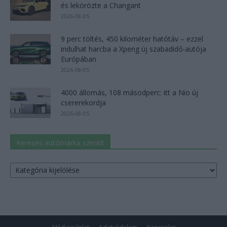
és lekörözte a Changant
2026-08-05
9 perc töltés, 450 kilométer hatótáv – ezzel
indulhat harcba a Xpeng új szabadidő-autója
Európában
2026-08-05
4000 állomás, 108 másodperc: itt a Nio új
csererekordja
2026-08-05
Keresés autómárka szerint
Keresés
autómárka
szerint