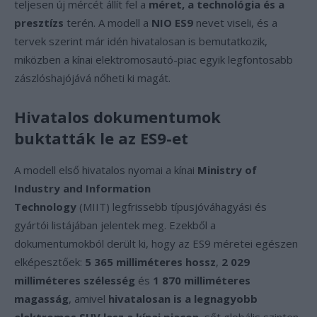
teljesen új mércét állít fel a
méret, a technológia és a
presztízs
terén. A modell a
NIO ES9
nevet viseli, és a
tervek szerint már idén hivatalosan is bemutatkozik,
miközben a kínai elektromosautó-piac egyik legfontosabb
zászlóshajójává nőheti ki magát.
Hivatalos dokumentumok
buktatták le az ES9-et
A modell első hivatalos nyomai a kínai
Ministry of
Industry and Information
Technology
(MIIT) legfrissebb típusjóváhagyási és
gyártói listájában jelentek meg. Ezekből a
dokumentumokból derült ki, hogy az ES9 méretei egészen
elképesztőek:
5 365 milliméteres hossz
,
2 029
milliméteres szélesség
és
1 870 milliméteres
magasság
, amivel
hivatalosan is a legnagyobb