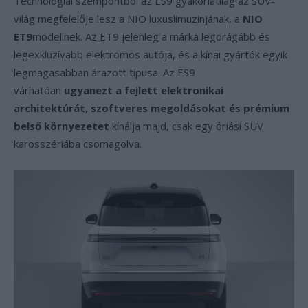
Technológiai szempontból az ES9 gyakorlatilag az SUV-
világ megfelelője lesz a NIO luxuslimuzinjának, a
NIO
ET9
modellnek. Az ET9 jelenleg a márka legdrágább és
legexkluzívabb elektromos autója, és a kínai gyártók egyik
legmagasabban árazott típusa. Az ES9
várhatóan
ugyanezt a fejlett elektronikai
architektúrát, szoftveres megoldásokat és prémium
belső környezetet
kínálja majd, csak egy óriási SUV
karosszériába csomagolva.