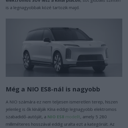
elektromos SUV lesz a kínai piacon
, sőt globális szinten
is a legnagyobbak közé tartozik majd.
Még a NIO ES8-nál is nagyobb
A NIO számára ez nem teljesen ismeretlen terep, hiszen
jelenleg is ők kínálják Kína eddigi legnagyobb elektromos
szabadidő-autóját, a
NIO ES8
modellt
, amely 5 280
milliméteres hosszával eddig uralta ezt a kategóriát. Az