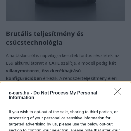
Brutális teljesítmény és
csúcstechnológia
A hajtásláncról is napvilágra kerültek fontos részletek: az
ES9 akkumulátorait a
CATL
szállítja, a modell pedig
két
villanymotoros, összkerékhajtású
konfigurációban
érkezik. A rendszerteljesítmény eléri
az
520 kW-ot
, ami nagyjából
697 lóerőnek
felel meg, így
e-cars.hu -
Do Not Process My Personal
a hatalmas méretek ellenére a dinamika is a prémium
Information
szegmenshez méltó lesz.
If you wish to opt-out of the sale, sharing to third parties, or
A közzétett képek alapján az ES9 formavilága erősen
processing of your personal or sensitive information for
emlékeztet az ES8-ra, ugyanakkor több látványos
targeted advertising by us, please use the below opt-out
section to confirm your selection. Please note that after your