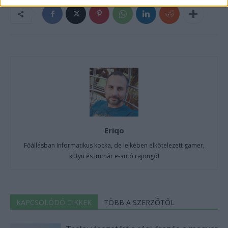
Eriqo
Főállásban Informatikus kocka, de lelkében elkötelezett gamer,
kütyü és immár e-autó rajongó!
KAPCSOLÓDÓ CIKKEK
TÖBB A SZERZŐTŐL