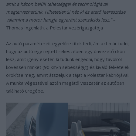
amit a házon belüli tehetséggel és technológiával
megtervezhetünk. Hihetetlenül néz ki és atető leeresztése,
valamint a motor hangja egyaránt szenzációs lesz.” –
Thomas Ingenlath, a Polestar vezérigazgatója
Az autó paramétereit egyelőre titok fedi, ám azt már tudni,
hogy az autó egy rejtett rekeszében egy önvezető drón
lesz, amit igény esetén ki tudunk engedni, hogy távolról
kövessen minket (90 km/h sebességig) és kiváló felvételek
örökítse meg, amint átszeljük a tájat a Polestar kabriójával.
A munka végeztével aztán magától visszatér az autóban
található üregébe.