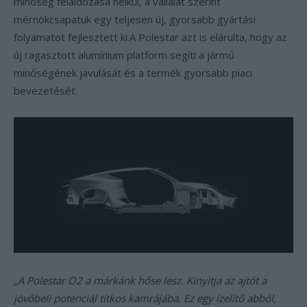
minőség feláldozása nélkül, a vállalat szerint
mérnökcsapatuk egy teljesen új, gyorsabb gyártási
folyamatot fejlesztett ki.A Polestar azt is elárulta, hogy az
új ragasztott alumínium platform segíti a jármű
minőségének javulását és a termék gyorsabb piaci
bevezetését.
„A Polestar O2 a márkánk hőse lesz. Kinyitja az ajtót a
jövőbeli potenciál titkos kamrájába. Ez egy ízelítő abból,