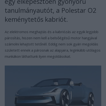
egy elképesztően gyönyörű
tanulmányautót, a Polestar O2
keménytetős kabriót.
Az elektromos meghajtás és a kabriózás az egyik legjobb
párosítás, hiszen nem kell a belsőégésű motor hangjával
számolni lehajtott tetőnél. Eddig nem sok gyári megoldás
született ennek a párosnak az alapjaira, leginkább utólagos
munkákon láthattunk ilyen megoldásokat.