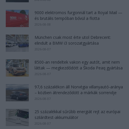
9000 elektromos furgonnál tart a Royal Mail —
és brutális tempóban bővül a flotta
2026-08-08
München csak most érte utol Debrecent:
elindult a BMW i3 sorozatgyártása
2026-08-07
8500-an rendeltek vakon egy autót, amit nem
láttak — megkezdődött a Škoda Peaq gyártása
2026-08-07
97,6 százalékon áll Norvégia villanyautó-aránya
– közben átrendeződött a márkák sorrendje
2026-08-07
25 százalékkal sűrűbb energiát rejt az európai
szilárdtest-akkumulátor
2026-08-07