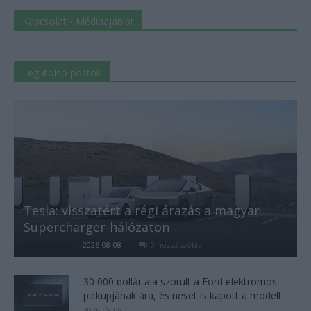
Kapcsolat - Médiaajánlat
Legutolsó postok
Tesla: visszatért a régi árazás a magyar
Supercharger-hálózaton
Kovács Kata
-
2026-08-08
0 hozzászólás
30 000 dollár alá szorult a Ford elektromos
pickupjának ára, és nevet is kapott a modell
2026-08-08