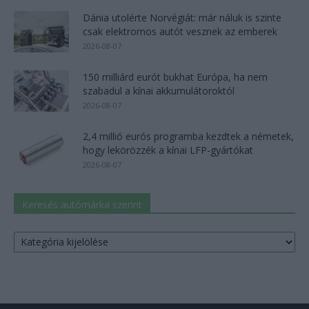
Dánia utolérte Norvégiát: már náluk is szinte
csak elektromos autót vesznek az emberek
2026-08-07
150 milliárd eurót bukhat Európa, ha nem
szabadul a kínai akkumulátoroktól
2026-08-07
2,4 millió eurós programba kezdtek a németek,
hogy lekörözzék a kínai LFP-gyártókat
2026-08-07
Keresés autómárka szerint
Keresés
autómárka
szerint