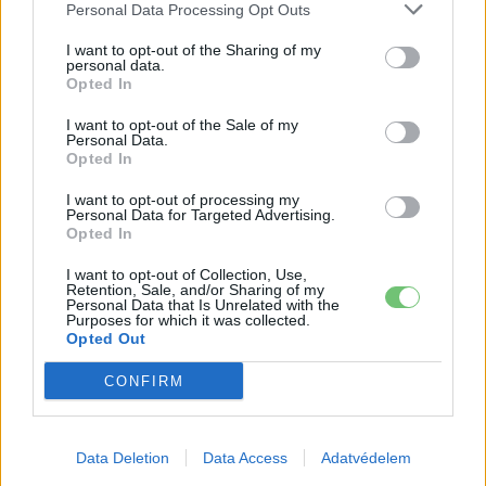
Personal Data Processing Opt Outs
I want to opt-out of the Sharing of my
personal data.
Opted In
I want to opt-out of the Sale of my
Personal Data.
Opted In
I want to opt-out of processing my
Personal Data for Targeted Advertising.
Opted In
I want to opt-out of Collection, Use,
Kövesd az e-cars.hu-t a Facebookon is, további
Retention, Sale, and/or Sharing of my
›
Personal Data that Is Unrelated with the
tartalmakért!
Purposes for which it was collected.
Opted Out
CONFIRM
CÍMKÉK
drón
Elektromos autó
kabrió
O2 tanulmány
Percept
Polestar
Tanulmányautó
Data Deletion
Data Access
Adatvédelem