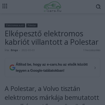
Elektromos autó
Polestar
Elképesztő elektromos
kabriót villantott a Polestar
Írta:
Eriqo
-
2022-03-03
1 hozzászólás
Állítsd be, hogy az e-cars.hu az elsők között
›
legyen a Google-találatokban!
A Polestar, a Volvo tisztán
elektromos márkája bemutatott