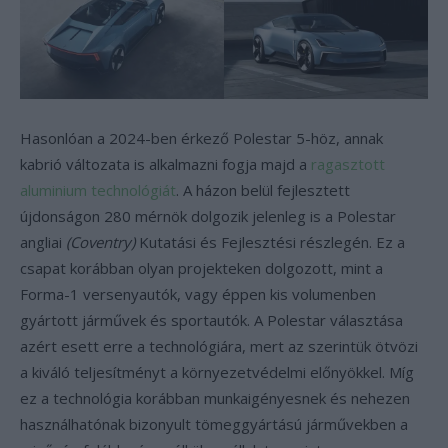
Hasonlóan a 2024-ben érkező Polestar 5-höz, annak
kabrió változata is alkalmazni fogja majd a
ragasztott
aluminium technológiát
. A házon belül fejlesztett
újdonságon 280 mérnök dolgozik jelenleg is a Polestar
angliai
(Coventry)
Kutatási és Fejlesztési részlegén. Ez a
csapat korábban olyan projekteken dolgozott, mint a
Forma-1 versenyautók, vagy éppen kis volumenben
gyártott járművek és sportautók. A Polestar választása
azért esett erre a technológiára, mert az szerintük ötvözi
a kiváló teljesítményt a környezetvédelmi előnyökkel. Míg
ez a technológia korábban munkaigényesnek és nehezen
használhatónak bizonyult tömeggyártású járművekben a