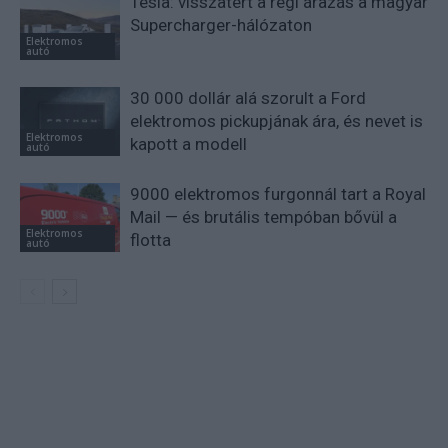
Tesla: visszatért a régi árazás a magyar
Supercharger-hálózaton
Elektromos
autó
30 000 dollár alá szorult a Ford
elektromos pickupjának ára, és nevet is
Elektromos
kapott a modell
autó
9000 elektromos furgonnál tart a Royal
Mail — és brutális tempóban bővül a
Elektromos
flotta
autó