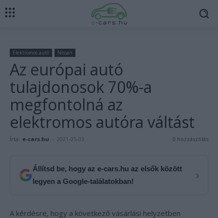
Elektromos autó
Nissan
Az európai autó
tulajdonosok 70%-a
megfontolná az
elektromos autóra váltást
Írta:
e-cars.hu
-
2021-05-03
0 hozzászólás
Állítsd be, hogy az e-cars.hu az elsők között
›
legyen a Google-találatokban!
A kérdésre, hogy a következő vásárlási helyzetben