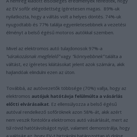
A nemrég kiadott elsődleges eredmények felfedték, hogy
az EV sofőr elégedettség ígéretesen magas. 89%-uk
nyilatkozta, hogy a váltás volt a helyes döntés. 74%-uk
nyugodtabb és 77% találja egyenletesebbnek a vezetési
élményt a belső égésű motoros autókkal szemben.
Mivel az elektromos autó tulajdonosok 97%-a
“várakozásnak megfelelő”
vagy
“könnyebbnek”
találta a
váltást, ez ígéretes kilátásokat jelent azok számára, akik
hajlandóak elindulni ezen az úton.
Továbbá, az autóvezetők többsége (70%) vallja, hogy az
elektromos
autójuk hatótávja felülmúlta a vásárlás
előtti elvárásaikat
. Ez ellensúlyozza a belső égésű
autóval rendelkező sofőröknek azon 58%-át, akik azért
nem veszik fontolóra elektromos autó vásárlását, mert az
túl rövid hatótávolságot nyújt, valamint demonstrálja, hogy
a valóság az, hogy EV-t birtokolni határozottan jó dolog.