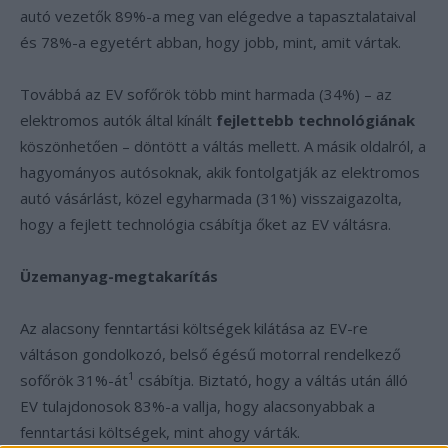
autó vezetők 89%-a meg van elégedve a tapasztalataival
és 78%-a egyetért abban, hogy jobb, mint, amit vártak.
Továbbá az EV sofőrök több mint harmada (34%) – az
elektromos autók által kínált
fejlettebb technológiának
köszönhetően – döntött a váltás mellett. A másik oldalról, a
hagyományos autósoknak, akik fontolgatják az elektromos
autó vásárlást, közel egyharmada (31%) visszaigazolta,
hogy a fejlett technológia csábítja őket az EV váltásra.
Üzemanyag-megtakarítás
Az alacsony fenntartási költségek kilátása az EV-re
váltáson gondolkozó, belső égésű motorral rendelkező
1
sofőrök 31%-át
csábítja. Biztató, hogy a váltás után álló
EV tulajdonosok 83%-a vallja, hogy alacsonyabbak a
fenntartási költségek, mint ahogy várták.