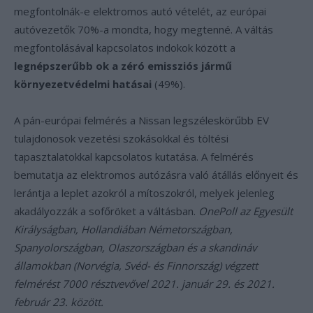
megfontolnák-e elektromos autó vételét, az európai
autóvezetők 70%-a mondta, hogy megtenné. A váltás
megfontolásával kapcsolatos indokok között a
legnépszerűbb ok a zéró emissziós jármű
környezetvédelmi hatásai
(49%).
A pán-európai felmérés a Nissan legszéleskörűbb EV
tulajdonosok vezetési szokásokkal és töltési
tapasztalatokkal kapcsolatos kutatása. A felmérés
bemutatja az elektromos autózásra való átállás előnyeit és
lerántja a leplet azokról a mítoszokról, melyek jelenleg
akadályozzák a sofőröket a váltásban.
OnePoll az Egyesült
Királyságban, Hollandiában Németországban,
Spanyolországban, Olaszországban és a skandináv
államokban (Norvégia, Svéd- és Finnország) végzett
felmérést 7000 résztvevővel 2021. január 29. és 2021.
február 23. között.