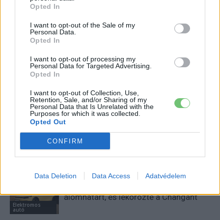
Opted In
e-cars.hu
I want to opt-out of the Sale of my
Personal Data.
Elektromosan közlekedsz, vagy a váltáson töprengsz?
Opted In
Érdekelnek a legfrissebb hírek az e-autók világából, vagy
foglalkoztatnak a legújabb fejlesztések az elektromosság és a
I want to opt-out of processing my
Personal Data for Targeted Advertising.
fenntarthatóság területén? Akkor jó helyen jársz!
Opted In
I want to opt-out of Collection, Use,
Retention, Sale, and/or Sharing of my
Personal Data that Is Unrelated with the
KAPCSOLÓDÓ CIKKEK
TÖBB A SZERZŐTŐL
Purposes for which it was collected.
Opted Out
Kína szigorú határt szabott: legfeljebb
CONFIRM
5% lehet a hiba az elektromos autók
Elektromos
akkumulátor-kijelzőjén
autó
Data Deletion
Data Access
Adatvédelem
A Leapmotor átlépte a 100 ezres
álomhatárt, és lekörözte a Changant
Elektromos
autó