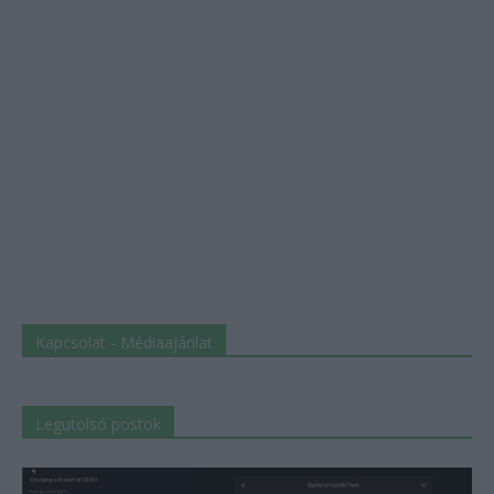
Kapcsolat - Médiaajánlat
Legutolsó postok