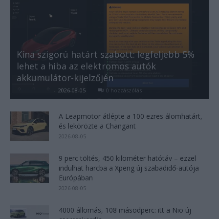
Kína szigorú határt szabott: legfeljebb 5%
lehet a hiba az elektromos autók
akkumulátor-kijelzőjén
Kovács Kata
-
2026-08-05
0 hozzászólás
A Leapmotor átlépte a 100 ezres álomhatárt,
és lekörözte a Changant
2026-08-05
9 perc töltés, 450 kilométer hatótáv – ezzel
indulhat harcba a Xpeng új szabadidő-autója
Európában
2026-08-05
4000 állomás, 108 másodperc: itt a Nio új