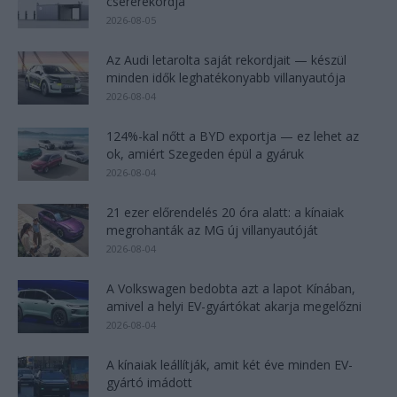
csererekordja
2026-08-05
Az Audi letarolta saját rekordjait — készül
minden idők leghatékonyabb villanyautója
2026-08-04
124%-kal nőtt a BYD exportja — ez lehet az
ok, amiért Szegeden épül a gyáruk
2026-08-04
21 ezer előrendelés 20 óra alatt: a kínaiak
megrohanták az MG új villanyautóját
2026-08-04
A Volkswagen bedobta azt a lapot Kínában,
amivel a helyi EV-gyártókat akarja megelőzni
2026-08-04
A kínaiak leállítják, amit két éve minden EV-
gyártó imádott