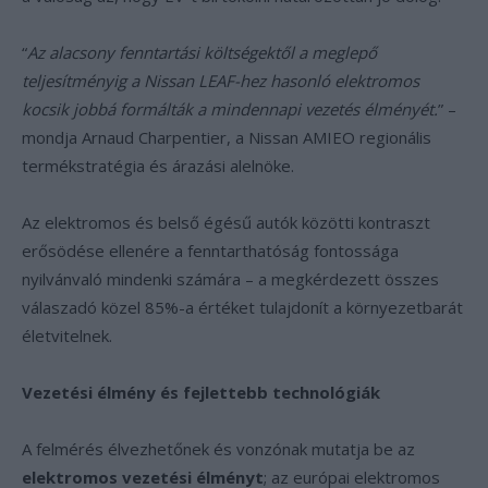
“
Az alacsony fenntartási költségektől a meglepő
teljesítményig a Nissan LEAF-hez hasonló elektromos
kocsik jobbá formálták a mindennapi vezetés élményét.
” –
mondja Arnaud Charpentier, a Nissan AMIEO regionális
termékstratégia és árazási alelnöke.
Az elektromos és belső égésű autók közötti kontraszt
erősödése ellenére a fenntarthatóság fontossága
nyilvánvaló mindenki számára – a megkérdezett összes
válaszadó közel 85%-a értéket tulajdonít a környezetbarát
életvitelnek.
Vezetési élmény és fejlettebb technológiák
A felmérés élvezhetőnek és vonzónak mutatja be az
elektromos vezetési élményt
; az európai elektromos