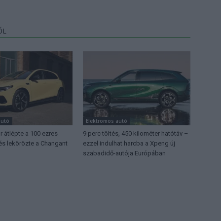
ŐL
autó
Elektromos autó
 átlépte a 100 ezres
9 perc töltés, 450 kilométer hatótáv –
 és lekörözte a Changant
ezzel indulhat harcba a Xpeng új
szabadidő-autója Európában