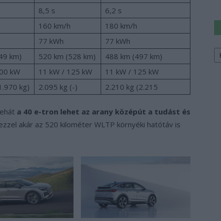
8,5 s
6,2 s
160 km/h
180 km/h
77 kWh
77 kWh
Ke
49 km)
520 km (528 km)
488 km (497 km)
a
sz
100 kW
11 kW / 125 kW
11 kW / 125 kW
1.970 kg)
2.095 kg (-)
2.210 kg (2.215
tehát
a 40 e-tron lehet az arany középút a tudást és
 ezzel akár az 520 kilométer WLTP környéki hatótáv is