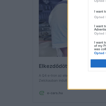
Opted 
I want t
Opted 
I want 
Advertis
Opted 
I want t
of my P
was col
Opted 