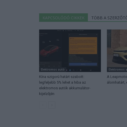
KAPCSOLÓDÓ CIKKEK
TÖBB A SZERZŐT
Elektromos autó
Elektromos 
Kína szigorú határt szabott:
A Leapmotor
legfeljebb 5% lehet a hiba az
álomhatárt,
elektromos autók akkumulátor-
kijelzőjén