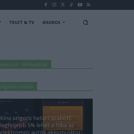
P
TESZT & TV
KISOKOS
Kapcsolat - Médiaajánlat
Legutolsó postok
Kína szigorú határt szabott:
legfeljebb 5% lehet a hiba az
elektromos autók akkumulátor-