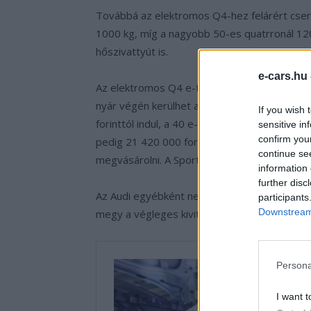
Továbbá az elektromos Q4-hez felárért cseré
1000 kg, míg a nagyobb 50-es quatrronál 120
hőszivattyút is.
e-cars.hu
Az elektromos Q4 e-tron forgalmazása június
nyár végén kerülhet a kereskedésekbe. A Q4
If you wish 
forinttól indul, a 40 e-tron típusért 19 100 0
sensitive in
confirm you
pedig 21 420 000 forintot kell a kereskedésb
continue se
megvásárolni. A Sportback változatok áráról 
information 
further disc
Az Audi egyébként nem bízta a véletlenre a 
participants
Downstream 
megy a végleges kivitel gyártása Zwickauban
Persona
I want t