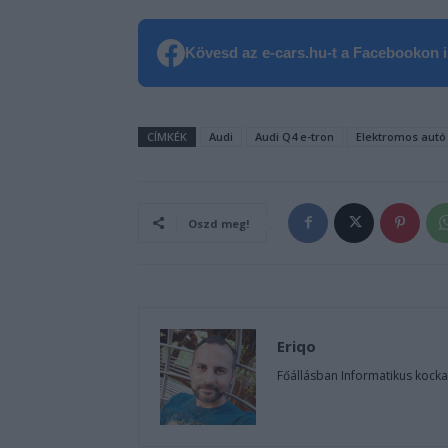
Kövesd az e-cars.hu-t a Facebookon is
CÍMKÉK
Audi
Audi Q4 e-tron
Elektromos autó
Oszd meg!
Eriqo
Főállásban Informatikus kocka