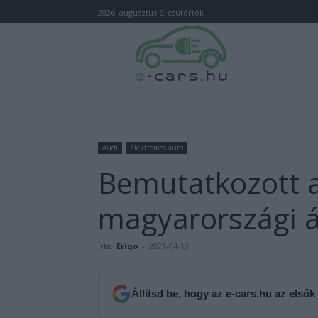
2026. augusztus 6. csütörtök
Audi
Elektromos autó
Bemutatkozott a
magyarországi á
Írta:
Eriqo
-
2021-04-18
Állítsd be, hogy az e-cars.hu az elsők