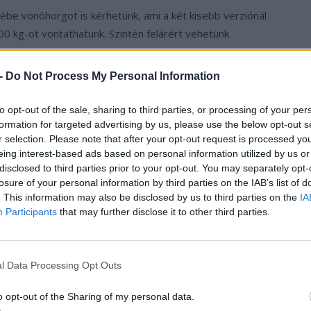
be vonóhorgot is kérhetünk, ami a két kisebb verziónál
0 kg-ot vontathatunk. Szintén felárért vehetünk
 -
Do Not Process My Personal Information
ban indul az öreg kontinensen, a Sportback változat
 e-tron hazai, magyarországi ára bruttó 16 550 000
to opt-out of the sale, sharing to third parties, or processing of your per
00 forintot kell fizetnünk. A legerősebb 50-es típusért
formation for targeted advertising by us, please use the below opt-out s
r selection. Please note that after your opt-out request is processed y
en hagynunk, ha az alap modelleket akarjuk
eing interest-based ads based on personal information utilized by us or
egyelőre még nem érkezett hazai hír.
disclosed to third parties prior to your opt-out. You may separately opt-
losure of your personal information by third parties on the IAB’s list of
Q4 e-tron iránti igényeket és már március vége óta
. This information may also be disclosed by us to third parties on the
IA
Participants
that may further disclose it to other third parties.
.
l Data Processing Opt Outs
o opt-out of the Sharing of my personal data.