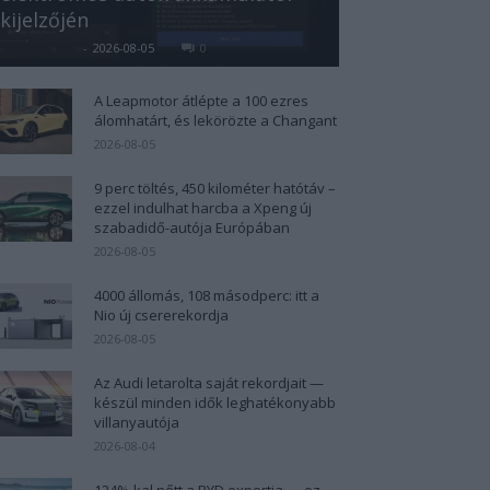
kijelzőjén
Kovács Kata
-
2026-08-05
0
A Leapmotor átlépte a 100 ezres
álomhatárt, és lekörözte a Changant
2026-08-05
9 perc töltés, 450 kilométer hatótáv –
ezzel indulhat harcba a Xpeng új
szabadidő-autója Európában
2026-08-05
4000 állomás, 108 másodperc: itt a
Nio új csererekordja
2026-08-05
Az Audi letarolta saját rekordjait —
készül minden idők leghatékonyabb
villanyautója
2026-08-04
124%-kal nőtt a BYD exportja — ez