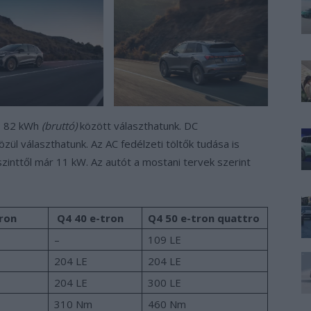
és 82 kWh
(bruttó)
között választhatunk. DC
zül választhatunk. Az AC fedélzeti töltők tudása is
zinttől már 11 kW. Az autót a mostani tervek szerint
tron
Q4 40 e-tron
Q4 50 e-tron quattro
–
109 LE
204 LE
204 LE
204 LE
300 LE
310 Nm
460 Nm