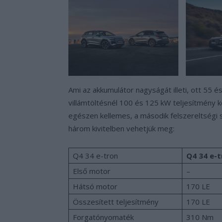
Ami az akkumulátor nagyságát illeti, ott 55 
villámtöltésnél 100 és 125 kW teljesítmény kö
egészen kellemes, a második felszereltségi s
három kivitelben vehetjük meg:
Q4 34 e-tron
Q4 34 e-
Első motor
–
Hátsó motor
170 LE
Összesített teljesítmény
170 LE
Forgatónyomaték
310 Nm