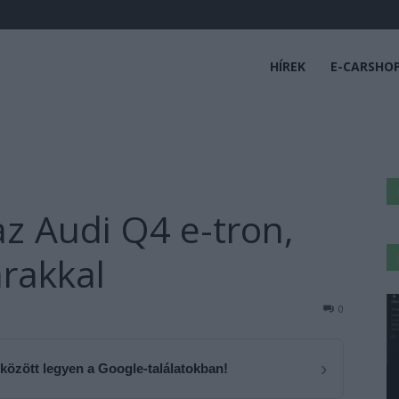
HÍREK
E-CARSHO
z Audi Q4 e-tron,
rakkal
0
›
 között legyen a Google-találatokban!