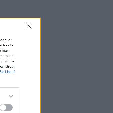
sonal or
ection to
ou may
 personal
out of the
 downstream
B’s List of