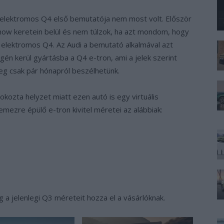
án elektromos Q4 első bemutatója nem most volt. Először
how keretein belül és nem túlzok, ha azt mondom, hogy
elektromos Q4. Az Audi a bemutató alkalmával azt
én kerül gyártásba a Q4 e-tron, ami a jelek szerint
eg csak pár hónapról beszélhetünk.
-okozta helyzet miatt ezen autó is egy virtuális
mezre épülő e-tron kivitel méretei az alábbiak:
g a jelenlegi Q3 méreteit hozza el a vásárlóknak.