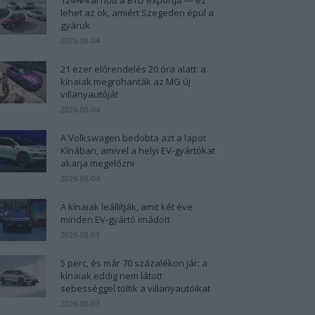
lehet az ok, amiért Szegeden épül a
gyáruk
2026-08-04
21 ezer előrendelés 20 óra alatt: a
kínaiak megrohanták az MG új
villanyautóját
2026-08-04
A Volkswagen bedobta azt a lapot
Kínában, amivel a helyi EV-gyártókat
akarja megelőzni
2026-08-04
A kínaiak leállítják, amit két éve
minden EV-gyártó imádott
2026-08-03
5 perc, és már 70 százalékon jár: a
kínaiak eddig nem látott
sebességgel töltik a villanyautóikat
2026-08-03