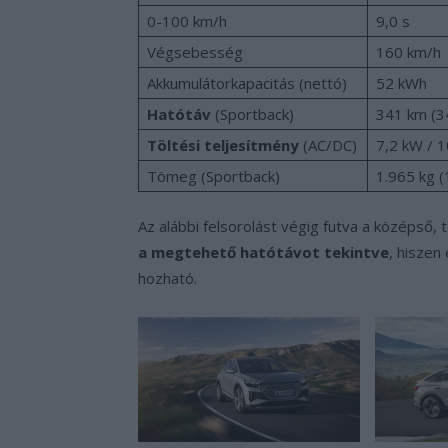
0-100 km/h
9,0 s
Végsebesség
160 km/h
Akkumulátorkapacitás (nettó)
52 kWh
Hatótáv
(Sportback)
341 km (3
Töltési teljesítmény
(AC/DC)
7,2 kW / 
Tömeg (Sportback)
1.965 kg (
Az alábbi felsorolást végig futva a középső, 
a megtehető hatótávot tekintve
, hiszen
hozható.