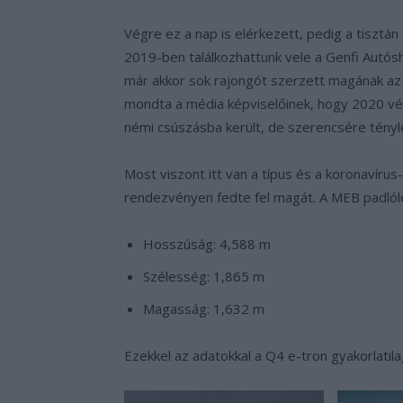
Végre ez a nap is elérkezett, pedig a tiszt
2019-ben találkozhattunk vele a Genfi Autós
már akkor sok rajongót szerzett magának az 
mondta a média képviselőinek, hogy 2020 vég
némi csúszásba került, de szerencsére tényl
Most viszont itt van a típus és a koronavírus
rendezvényen fedte fel magát. A MEB padlóle
Hosszúság: 4,588 m
Szélesség: 1,865 m
Magasság: 1,632 m
Ezekkel az adatokkal a Q4 e-tron gyakorlatila