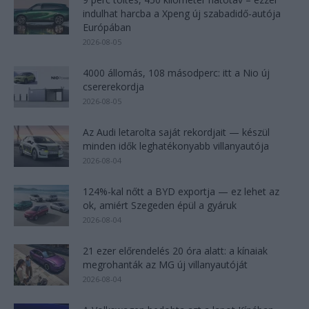
indulhat harcba a Xpeng új szabadidő-autója
Európában
2026-08-05
4000 állomás, 108 másodperc: itt a Nio új
csererekordja
2026-08-05
Az Audi letarolta saját rekordjait — készül
minden idők leghatékonyabb villanyautója
2026-08-04
124%-kal nőtt a BYD exportja — ez lehet az
ok, amiért Szegeden épül a gyáruk
2026-08-04
21 ezer előrendelés 20 óra alatt: a kínaiak
megrohanták az MG új villanyautóját
2026-08-04