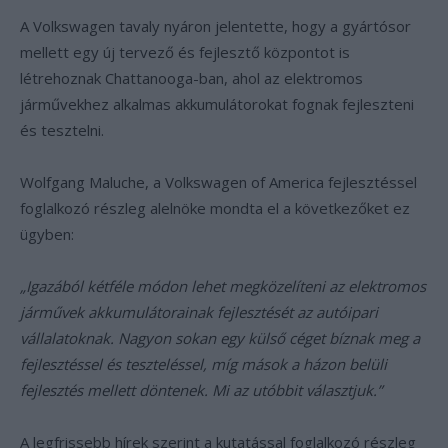
A Volkswagen tavaly nyáron jelentette, hogy a gyártósor
mellett egy új tervező és fejlesztő központot is
létrehoznak Chattanooga-ban, ahol az elektromos
járművekhez alkalmas akkumulátorokat fognak fejleszteni
és tesztelni.
Wolfgang Maluche, a Volkswagen of America fejlesztéssel
foglalkozó részleg alelnöke mondta el a következőket ez
ügyben:
„Igazából kétféle módon lehet megközelíteni az elektromos
járművek akkumulátorainak fejlesztését az autóipari
vállalatoknak. Nagyon sokan egy külső céget bíznak meg a
fejlesztéssel és teszteléssel, míg mások a házon belüli
fejlesztés mellett döntenek. Mi az utóbbit választjuk.”
A legfrissebb hírek szerint a kutatással foglalkozó részleg