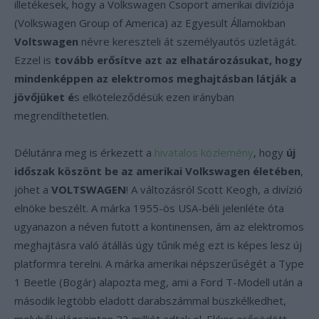
illetékesek, hogy a Volkswagen Csoport amerikai divíziója
(Volkswagen Group of America) az Egyesült Államokban
Voltswagen
névre kereszteli át személyautós üzletágát.
Ezzel is
tovább erősítve azt az elhatározásukat, hogy
mindenképpen az elektromos meghajtásban látják a
jövőjüket é
s elköteleződésük ezen irányban
megrendíthetetlen.
Délutánra meg is érkezett a
hivatalos közlemény
, hogy
új
időszak köszönt be az amerikai Volkswagen életében
,
jöhet a
VOLTSWAGEN
! A változásról Scott Keogh, a divízió
elnöke beszélt. A márka 1955-ös USA-béli jelenléte óta
ugyanazon a néven futott a kontinensen, ám az elektromos
meghajtásra való átállás úgy tűnik még ezt is képes lesz új
platformra terelni. A márka amerikai népszerűségét a Type
1 Beetle (Bogár) alapozta meg, ami a Ford T-Modell után a
második legtöbb eladott darabszámmal büszkélkedhet,