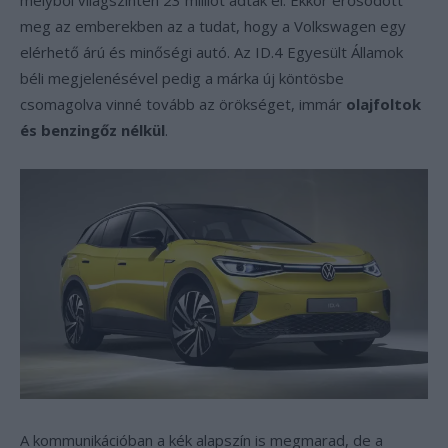
melyből világszinten 23 milliót adtak el. Ekkor erősödött
meg az emberekben az a tudat, hogy a Volkswagen egy
elérhető árú és minőségi autó. Az ID.4 Egyesült Államok
béli megjelenésével pedig a márka új köntösbe
csomagolva vinné tovább az örökséget, immár
olajfoltok
és benzingőz nélkül
.
A kommunikációban a kék alapszín is megmarad, de a