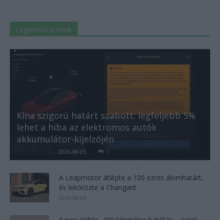
Legutolsó postok
Kína szigorú határt szabott: legfeljebb 5%
lehet a hiba az elektromos autók
akkumulátor-kijelzőjén
Kovács Kata
-
2026-08-05
0
A Leapmotor átlépte a 100 ezres álomhatárt,
és lekörözte a Changant
2026-08-05
9 perc töltés, 450 kilométer hatótáv – ezzel