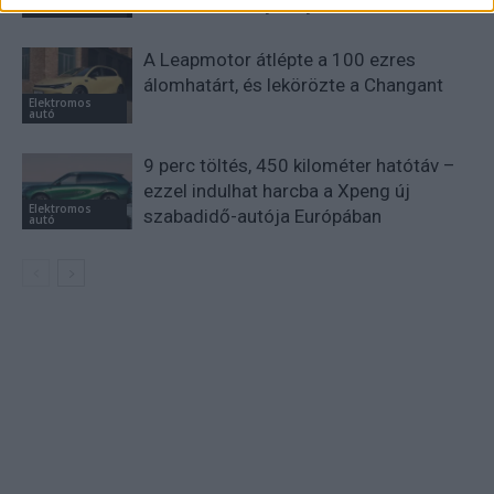
akkumulátor-kijelzőjén
autó
A Leapmotor átlépte a 100 ezres
álomhatárt, és lekörözte a Changant
Elektromos
autó
9 perc töltés, 450 kilométer hatótáv –
ezzel indulhat harcba a Xpeng új
Elektromos
szabadidő-autója Európában
autó