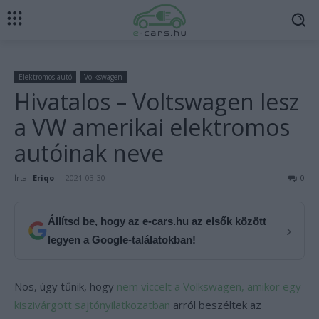
Elektromos autó
Volkswagen
Hivatalos – Voltswagen lesz
a VW amerikai elektromos
autóinak neve
Írta:
Eriqo
-
2021-03-30
0
Állítsd be, hogy az e-cars.hu az elsők között
›
legyen a Google-találatokban!
Nos, úgy tűnik, hogy
nem viccelt a Volkswagen, amikor egy
kiszivárgott sajtónyilatkozatban
arról beszéltek az