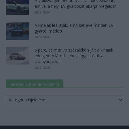
A Volkswagen bedobta azt a lapot Kínában,
amivel a helyi EV-gyártókat akarja megelőzni
2026-08-04
A kínaiak leállítják, amit két éve minden EV-
gyártó imádott
2026-08-03
5 perc, és már 70 százalékon jár: a kínaiak
eddig nem látott sebességgel töltik a
villanyautóikat
2026-08-03
Keresés autómárka szerint
Keresés
autómárka
szerint