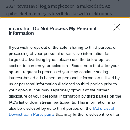
2021 tavaszával fogja megkezdeni a működését. Az
építéseket már meg is kezdték a készülő elektromos
gyártósor mellett, ahol is az ID.4 gyártását tervezik 2022
első felétől.
e-cars.hu -
Do Not Process My Personal
Information
UPDATE:
A hír természetesen csak április 1-ei vicc volt!
If you wish to opt-out of the sale, sharing to third parties, or
processing of your personal or sensitive information for
targeted advertising by us, please use the below opt-out
Kövesd az e-cars.hu-t a Facebookon is, további
›
section to confirm your selection. Please note that after your
tartalmakért!
opt-out request is processed you may continue seeing
interest-based ads based on personal information utilized by
us or personal information disclosed to third parties prior to
your opt-out. You may separately opt-out of the further
CÍMKÉK
Elektromos autó
névváltás
USA
Volkswagen
disclosure of your personal information by third parties on the
Volkswagen ID.4
voltswagen
IAB’s list of downstream participants. This information may
also be disclosed by us to third parties on the
IAB’s List of
Downstream Participants
that may further disclose it to other
third parties.