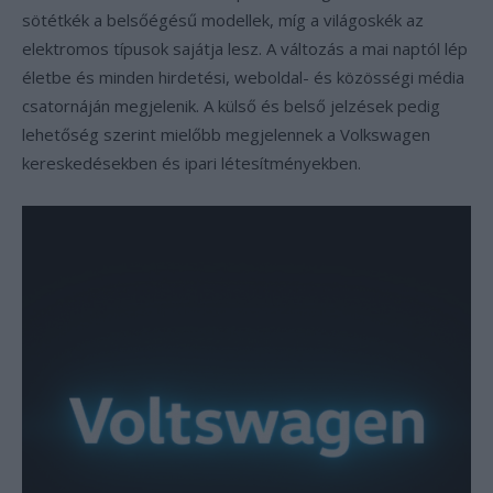
sötétkék a belsőégésű modellek, míg a világoskék az
elektromos típusok sajátja lesz. A változás a mai naptól lép
életbe és minden hirdetési, weboldal- és közösségi média
csatornáján megjelenik. A külső és belső jelzések pedig
lehetőség szerint mielőbb megjelennek a Volkswagen
kereskedésekben és ipari létesítményekben.