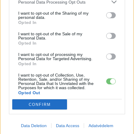
Personal Data Processing Opt Outs
I want to opt-out of the Sharing of my
personal data.
Opted In
I want to opt-out of the Sale of my
Personal Data.
Opted In
I want to opt-out of processing my
Personal Data for Targeted Advertising.
Eriqo
Opted In
Főállásban Informatikus kocka, de lelkében elkötelezett gamer,
I want to opt-out of Collection, Use,
kütyü és immár e-autó rajongó!
Retention, Sale, and/or Sharing of my
Personal Data that Is Unrelated with the
Purposes for which it was collected.
Opted Out
CONFIRM
KAPCSOLÓDÓ CIKKEK
TÖBB A SZERZŐTŐL
Kína szigorú határt szabott: legfeljebb
Data Deletion
Data Access
Adatvédelem
5% lehet a hiba az elektromos autók
Elektromos