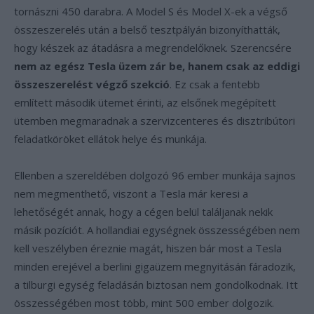
tornászni 450 darabra. A Model S és Model X-ek a végső
összeszerelés után a belső tesztpályán bizonyíthatták,
hogy készek az átadásra a megrendelőknek. Szerencsére
nem az egész Tesla üzem zár be, hanem csak az eddigi
összeszerelést végző szekció
. Ez csak a fentebb
említett második ütemet érinti, az elsőnek megépített
ütemben megmaradnak a szervizcenteres és disztribútori
feladatköröket ellátok helye és munkája.
Ellenben a szereldében dolgozó 96 ember munkája sajnos
nem megmenthető, viszont a Tesla már keresi a
lehetőségét annak, hogy a cégen belül találjanak nekik
másik pozíciót. A hollandiai egységnek összességében nem
kell veszélyben éreznie magát, hiszen bár most a Tesla
minden erejével a berlini gigaüzem megnyitásán fáradozik,
a tilburgi egység feladásán biztosan nem gondolkodnak. Itt
összességében most több, mint 500 ember dolgozik.