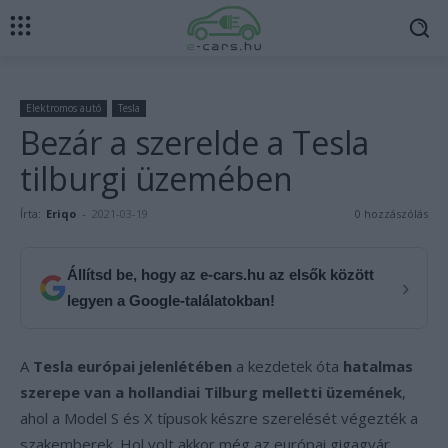
Elektromos autó
Tesla
Bezár a szerelde a Tesla
tilburgi üzemében
Írta:
Eriqo
-
2021-03-19
0 hozzászólás
Állítsd be, hogy az e-cars.hu az elsők között
›
legyen a Google-találatokban!
A
Tesla európai jelenlétében
a kezdetek óta
hatalmas
szerepe van a hollandiai Tilburg melletti üzemének
,
ahol a Model S és X típusok készre szerelését végezték a
szakemberek. Hol volt akkor még az európai gigagyár