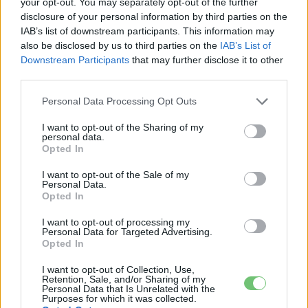
your opt-out. You may separately opt-out of the further
disclosure of your personal information by third parties on the
Eriqo
IAB’s list of downstream participants. This information may
also be disclosed by us to third parties on the
IAB’s List of
Főállásban Informatikus kocka, de lelkében elkötelezett gamer,
Downstream Participants
that may further disclose it to other
kütyü és immár e-autó rajongó!
third parties.
Personal Data Processing Opt Outs
I want to opt-out of the Sharing of my
KAPCSOLÓDÓ CIKKEK
TÖBB A SZERZŐTŐL
personal data.
Opted In
Dánia utolérte Norvégiát: már náluk is
I want to opt-out of the Sale of my
szinte csak elektromos autót vesznek
Personal Data.
Elektromos
az emberek
Opted In
autó
I want to opt-out of processing my
150 milliárd eurót bukhat Európa, ha
Personal Data for Targeted Advertising.
Opted In
nem szabadul a kínai akkumulátoroktól
Akkumulátor
I want to opt-out of Collection, Use,
Retention, Sale, and/or Sharing of my
Personal Data that Is Unrelated with the
2,4 millió eurós programba kezdtek a
Purposes for which it was collected.