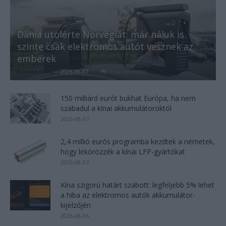
Dánia utolérte Norvégiát: már náluk is
szinte csak elektromos autót vesznek az
emberek
Kovács Kata
-
2026-08-07
1 hozzászólás
150 milliárd eurót bukhat Európa, ha nem
szabadul a kínai akkumulátoroktól
2026-08-07
2,4 millió eurós programba kezdtek a németek,
hogy lekörözzék a kínai LFP-gyártókat
2026-08-07
Kína szigorú határt szabott: legfeljebb 5% lehet
a hiba az elektromos autók akkumulátor-
kijelzőjén
2026-08-05