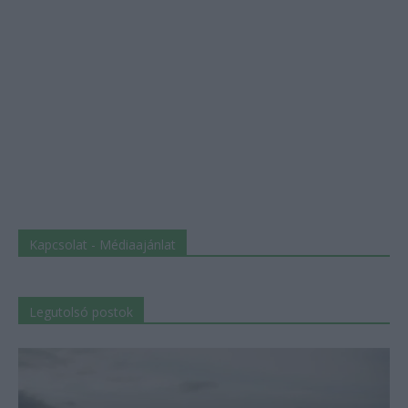
Kapcsolat - Médiaajánlat
Legutolsó postok