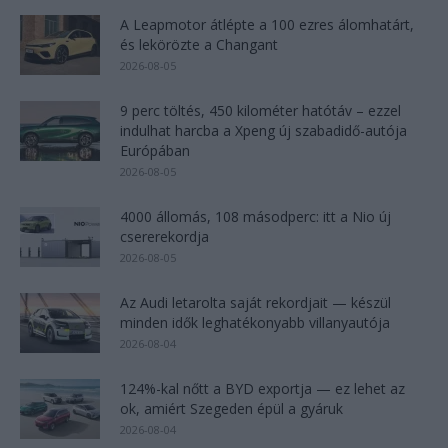
A Leapmotor átlépte a 100 ezres álomhatárt,
és lekörözte a Changant
2026-08-05
9 perc töltés, 450 kilométer hatótáv – ezzel
indulhat harcba a Xpeng új szabadidő-autója
Európában
2026-08-05
4000 állomás, 108 másodperc: itt a Nio új
csererekordja
2026-08-05
Az Audi letarolta saját rekordjait — készül
minden idők leghatékonyabb villanyautója
2026-08-04
124%-kal nőtt a BYD exportja — ez lehet az
ok, amiért Szegeden épül a gyáruk
2026-08-04