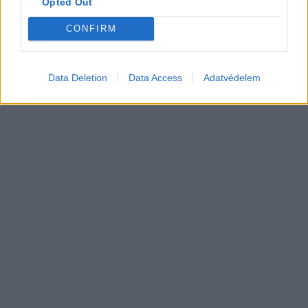
Opted Out
németek, hogy lekörözzék a kínai LFP-
gyártókat
Akkumulátor
CONFIRM
Data Deletion
Data Access
Adatvédelem