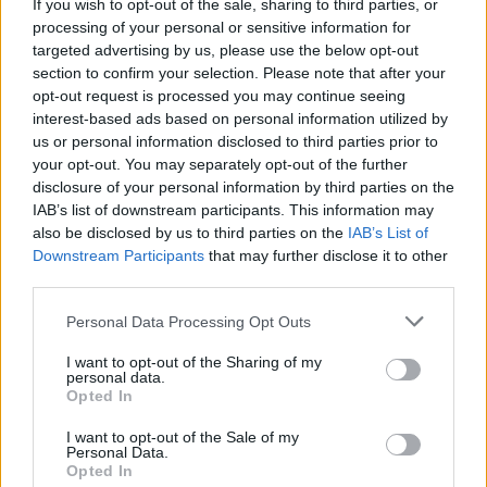
If you wish to opt-out of the sale, sharing to third parties, or
processing of your personal or sensitive information for
targeted advertising by us, please use the below opt-out
section to confirm your selection. Please note that after your
KAPCSOLÓDÓ CIKKEK
TÖBB A SZERZŐTŐL
opt-out request is processed you may continue seeing
interest-based ads based on personal information utilized by
A Volkswagen csendben kínai
us or personal information disclosed to third parties prior to
technológiára építi az elektromos
your opt-out. You may separately opt-out of the further
Elektromos
disclosure of your personal information by third parties on the
jövőjét
autó
IAB’s list of downstream participants. This information may
also be disclosed by us to third parties on the
IAB’s List of
A BYD hat szabadalommal készül a
Downstream Participants
that may further disclose it to other
2027-es szilárdtest-akkumulátor-
third parties.
áttörésre
Akkumulátor
Personal Data Processing Opt Outs
Hivatalos papírokban bukkant fel a
I want to opt-out of the Sharing of my
Smart #2 – kiderült az ár és a
personal data.
Elektromos
Opted In
végsebesség is
autó
I want to opt-out of the Sale of my
Personal Data.
Opted In