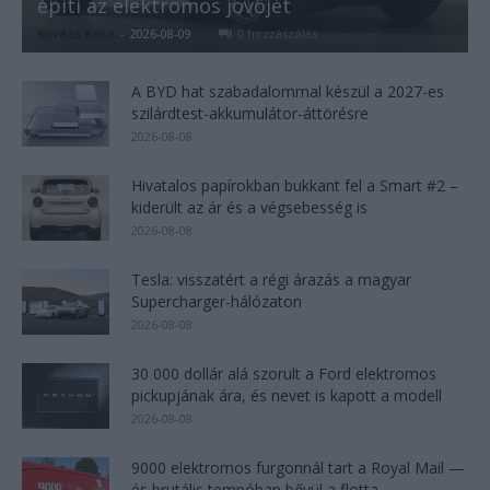
építi az elektromos jövőjét
Kovács Kata
-
2026-08-09
0 hozzászólás
A BYD hat szabadalommal készül a 2027-es
szilárdtest-akkumulátor-áttörésre
2026-08-08
Hivatalos papírokban bukkant fel a Smart #2 –
kiderült az ár és a végsebesség is
2026-08-08
Tesla: visszatért a régi árazás a magyar
Supercharger-hálózaton
2026-08-08
30 000 dollár alá szorult a Ford elektromos
pickupjának ára, és nevet is kapott a modell
2026-08-08
9000 elektromos furgonnál tart a Royal Mail —
és brutális tempóban bővül a flotta