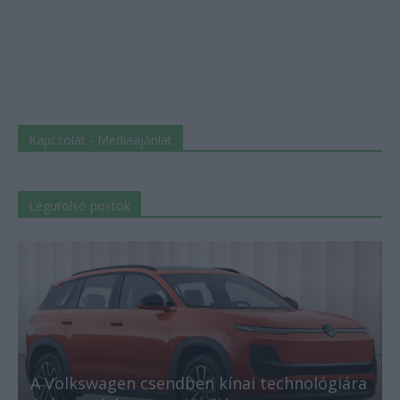
Kapcsolat - Médiaajánlat
Legutolsó postok
A Volkswagen csendben kínai technológiára