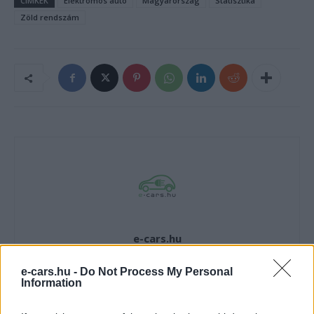
CÍMKÉK
Elektromos autó
Magyarország
Statisztika
Zöld rendszám
e-cars.hu
Elektromosan közlekedsz, vagy a váltáson töprengsz?
e-cars.hu -
Do Not Process My Personal
Érdekelnek a legfrissebb hírek az e-autók világából, vagy
Information
foglalkoztatnak a legújabb fejlesztések az elektromosság és a
fenntarthatóság területén? Akkor jó helyen jársz!