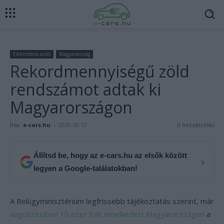
Elektromos autó
Magyarország
Rekordmennyiségű zöld
rendszámot adtak ki
Magyarországon
Írta:
e-cars.hu
-
2020-10-13
0 hozzászólás
Állítsd be, hogy az e-cars.hu az elsők között
›
legyen a Google-találatokban!
A Belügyminisztérium legfrissebb tájékoztatás szerint, már
augusztusban 10 ezer fölé emelkedett Magyarországon
a