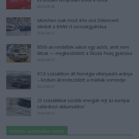
2026-08-08
München csak most érte utol Debrecent:
elindult a BMW i3 sorozatgyártása
2026-08-07
8500-an rendeltek vakon egy autót, amit nem
láttak — megkezdődött a Škoda Peaq gyártása
2026-08-07
97,6 százalékon áll Norvégia villanyautó-aránya
– közben átrendeződött a márkák sorrendje
2026-08-07
25 százalékkal sűrűbb energiát rejt az európai
szilárdtest-akkumulátor
2026-08-07
Keresés autómárka szerint