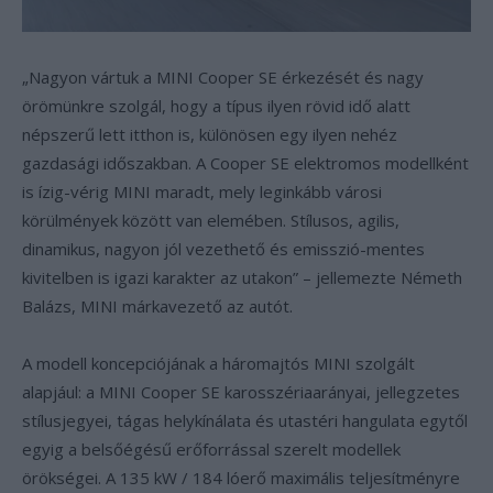
„Nagyon vártuk a MINI Cooper SE érkezését és nagy
örömünkre szolgál, hogy a típus ilyen rövid idő alatt
népszerű lett itthon is, különösen egy ilyen nehéz
gazdasági időszakban. A Cooper SE elektromos modellként
is ízig-vérig MINI maradt, mely leginkább városi
körülmények között van elemében. Stílusos, agilis,
dinamikus, nagyon jól vezethető és emisszió-mentes
kivitelben is igazi karakter az utakon” – jellemezte Németh
Balázs, MINI márkavezető az autót.
A modell koncepciójának a háromajtós MINI szolgált
alapjául: a MINI Cooper SE karosszériaarányai, jellegzetes
stílusjegyei, tágas helykínálata és utastéri hangulata egytől
egyig a belsőégésű erőforrással szerelt modellek
örökségei. A 135 kW / 184 lóerő maximális teljesítményre