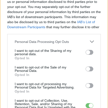
us or personal information disclosed to third parties prior to
your opt-out. You may separately opt-out of the further
disclosure of your personal information by third parties on the
IAB’s list of downstream participants. This information may
also be disclosed by us to third parties on the
IAB’s List of
e-cars.hu
Downstream Participants
that may further disclose it to other
Elektromosan közlekedsz, vagy a váltáson töprengsz?
third parties.
Érdekelnek a legfrissebb hírek az e-autók világából, vagy
foglalkoztatnak a legújabb fejlesztések az elektromosság és a
Personal Data Processing Opt Outs
fenntarthatóság területén? Akkor jó helyen jársz!
I want to opt-out of the Sharing of my
personal data.
Opted In
KAPCSOLÓDÓ CIKKEK
TÖBB A SZERZŐTŐL
I want to opt-out of the Sale of my
Personal Data.
Opted In
A Volkswagen csendben kínai
I want to opt-out of processing my
technológiára építi az elektromos
Personal Data for Targeted Advertising.
Elektromos
jövőjét
Opted In
autó
I want to opt-out of Collection, Use,
A BYD hat szabadalommal készül a
Retention, Sale, and/or Sharing of my
Personal Data that Is Unrelated with the