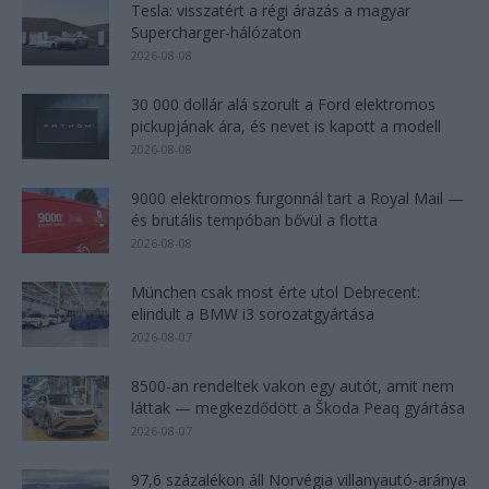
Tesla: visszatért a régi árazás a magyar
Supercharger-hálózaton
2026-08-08
30 000 dollár alá szorult a Ford elektromos
pickupjának ára, és nevet is kapott a modell
2026-08-08
9000 elektromos furgonnál tart a Royal Mail —
és brutális tempóban bővül a flotta
2026-08-08
München csak most érte utol Debrecent:
elindult a BMW i3 sorozatgyártása
2026-08-07
8500-an rendeltek vakon egy autót, amit nem
láttak — megkezdődött a Škoda Peaq gyártása
2026-08-07
97,6 százalékon áll Norvégia villanyautó-aránya