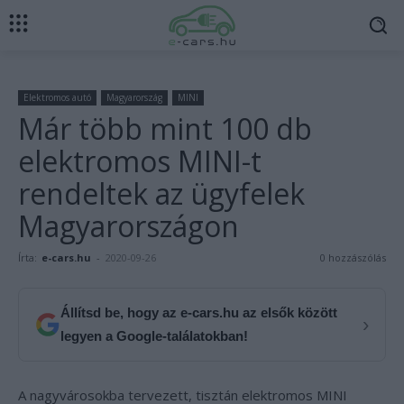
Elektromos autó
Magyarország
MINI
Már több mint 100 db
elektromos MINI-t
rendeltek az ügyfelek
Magyarországon
Írta:
e-cars.hu
-
2020-09-26
0 hozzászólás
Állítsd be, hogy az e-cars.hu az elsők között
›
legyen a Google-találatokban!
A nagyvárosokba tervezett, tisztán elektromos MINI