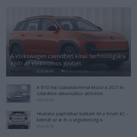
A Volkswagen csendben kínai technológiára
építi az elektromos jövőjét
Kovács Kata
-
2026-08-09
0 hozzászólás
A BYD hat szabadalommal készül a 2027-es
szilárdtest-akkumulátor-áttörésre
2026-08-08
Hivatalos papírokban bukkant fel a Smart #2 –
kiderült az ár és a végsebesség is
2026-08-08