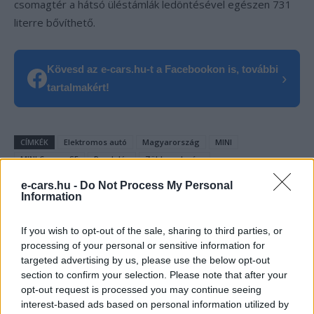
csomagtér a hátsó üléstámlák ledöntésével egészen 731
literre bővíthető.
Kövesd az e-cars.hu-t a Facebookon is, további
›
tartalmakért!
CÍMKÉK
Elektromos autó
Magyarország
MINI
MINI Cooper SE
Rendelés
Zöld rendszám
e-cars.hu -
Do Not Process My Personal
Information
If you wish to opt-out of the sale, sharing to third parties, or
processing of your personal or sensitive information for
targeted advertising by us, please use the below opt-out
section to confirm your selection. Please note that after your
opt-out request is processed you may continue seeing
interest-based ads based on personal information utilized by