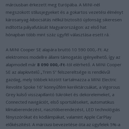
márciusban érkezett meg Európába. A MINI-nél
megszokott stílusjegyeket és a gokartos vezetési élményt
károsanyag-kibocsátás nélkül biztosító újdonság sikeresen
indította pályafutását Magyarországon: az első hat
hónapban több mint száz ügyfél választása esett rá.
A MINI Cooper SE alapára bruttó 10 590 000,-Ft. Az
elektromos modellre állami támogatás igényelhető, így az
alapmodell már
8
090 000,-Ft
-tól elérhető. A MINI Cooper
SE az alapkivitelű „Trim S” felszereltsége is rendkívűl
gazdag, mely többek között tartalmazza a MINI Electric
Revolite Spoke 16” könnyűfém keréktárcsákat, a Vigorous
Grey külső visszapillantó tükröket és dekorelemeket, a
Connected navigációt, első sportüléseket, automatikus
klímaberendezést, riasztóberendezést, LED technológiás
fényszórókat és ködlámpákat, valamint Apple CarPlay
előkészítést. A márciusi bevezetése óta az ügyfelek 5%-a