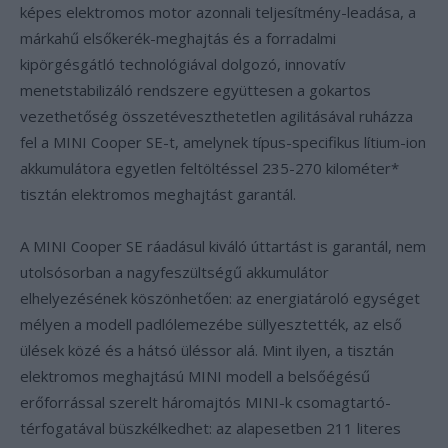
képes elektromos motor azonnali teljesítmény-leadása, a
márkahű elsőkerék-meghajtás és a forradalmi
kipörgésgátló technológiával dolgozó, innovatív
menetstabilizáló rendszere együttesen a gokartos
vezethetőség összetéveszthetetlen agilitásával ruházza
fel a MINI Cooper SE-t, amelynek típus-specifikus lítium-ion
akkumulátora egyetlen feltöltéssel 235-270 kilométer*
tisztán elektromos meghajtást garantál.
A MINI Cooper SE ráadásul kiváló úttartást is garantál, nem
utolsósorban a nagyfeszültségű akkumulátor
elhelyezésének köszönhetően: az energiatároló egységet
mélyen a modell padlólemezébe süllyesztették, az első
ülések közé és a hátsó üléssor alá. Mint ilyen, a tisztán
elektromos meghajtású MINI modell a belsőégésű
erőforrással szerelt háromajtós MINI-k csomagtartó-
térfogatával büszkélkedhet: az alapesetben 211 literes