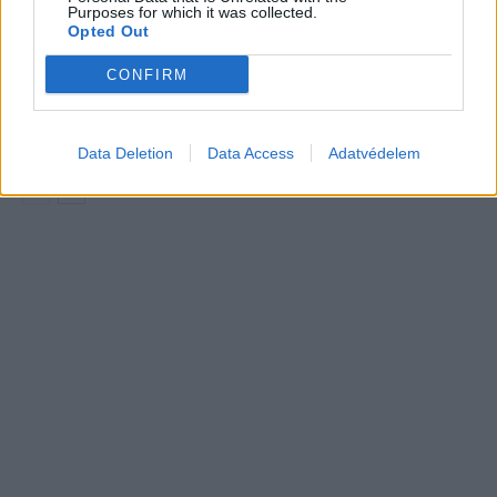
2027-es szilárdtest-akkumulátor-
Purposes for which it was collected.
áttörésre
Akkumulátor
Opted Out
CONFIRM
Hivatalos papírokban bukkant fel a
Smart #2 – kiderült az ár és a
Elektromos
végsebesség is
autó
Data Deletion
Data Access
Adatvédelem