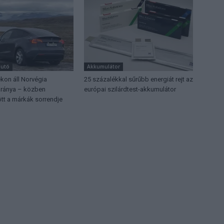
autó
Akkumulátor
kon áll Norvégia
25 százalékkal sűrűbb energiát rejt az
-aránya – közben
európai szilárdtest-akkumulátor
tt a márkák sorrendje