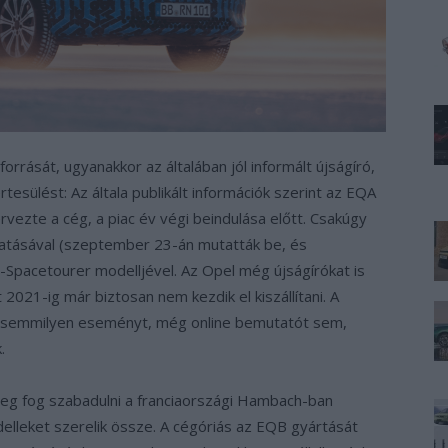
rrását, ugyanakkor az általában jól informált újságíró,
esülést: Az általa publikált információk szerint az EQA
zte a cég, a piac év végi beindulása előtt. Csakúgy
atásával (szeptember 23-án mutatták be, és
 ë-Spacetourer modelljével. Az Opel még újságírókat is
t 2021-ig már biztosan nem kezdik el kiszállítani. A
 semmilyen eseményt, még online bemutatót sem,
.
 meg fog szabadulni a franciaországi Hambach-ban
delleket szerelik össze. A cégóriás az EQB gyártását