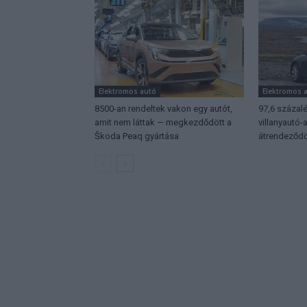
Elektromos autó
Elektromos 
8500-an rendeltek vakon egy autót,
97,6 százalé
amit nem láttak — megkezdődött a
villanyautó
Škoda Peaq gyártása
átrendeződö