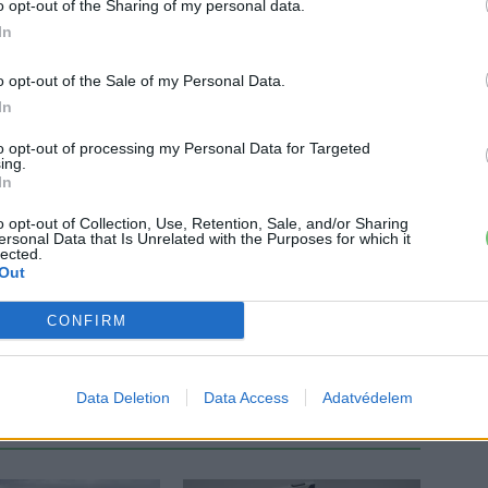
o opt-out of the Sharing of my personal data.
enz
Mercedes-Benz EQA
In
o opt-out of the Sale of my Personal Data.
In
to opt-out of processing my Personal Data for Targeted
ing.
In
o opt-out of Collection, Use, Retention, Sale, and/or Sharing
ersonal Data that Is Unrelated with the Purposes for which it
lected.
Out
CONFIRM
Data Deletion
Data Access
Adatvédelem
ŐL