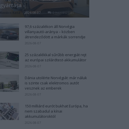
gyártása
Kovács Kata
-
2026-08-07
0 hozzászólás
97,6 százalékon áll Norvégia
villanyautó-aránya – közben
átrendeződött a márkák sorrendje
2026-08-07
25 százalékkal sűrűbb energiát rejt
az európai szilárdtest-akkumulátor
2026-08-07
Dánia utolérte Norvégiát: már náluk
is szinte csak elektromos autót
vesznek az emberek
2026-08-07
150 milliárd eurót bukhat Európa, ha
nem szabadul a kínai
akkumulátoroktól
2026-08-07