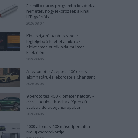
2,4 millió eurós programba kezdtek a
németek, hogy lekörözzék a kínai
LFP-gyártókat
2026-08-07
Kína szigorú határt szabott:
legfeljebb 5% lehet a hiba az
elektromos autók akkumulátor-
kijelzőjén
2026-08-05
A Leapmotor átlépte a 100 ezres
álomhatárt, és lekörözte a Changant
2026-08-05
9 perc töltés, 450 kilométer hatótáv –
ezzel indulhat harcba a Xpeng új
szabadidő-autója Európában
2026-08-05
4000 állomás, 108 másodperc: itt a
Nio új csererekordja