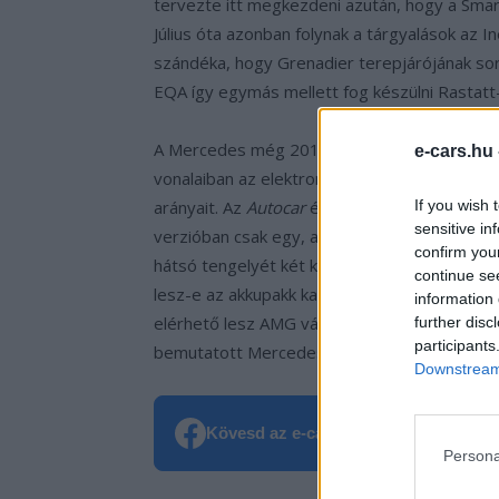
tervezte itt megkezdeni azután, hogy a Smart
Július óta azonban folynak a tárgyalások az 
szándéka, hogy Grenadier terepjárójának so
EQA így egymás mellett fog készülni Rastat
A Mercedes még 2019 decemberében, a GLA 
e-cars.hu
vonalaiban az elektromos modell nagy valós
arányait. Az
Autocar
értesülései szerint az E
If you wish 
sensitive in
verzióban csak egy, az első tengelyt hajtó m
confirm you
hátsó tengelyét két külön motorral fogja me
continue se
lesz-e az akkupakk kapacitása, még nem árult
information 
elérhető lesz AMG változatban is, ami, ha va
further disc
participants
bemutatott Mercedes AMG GLA 45 s 415 lóer
Downstream 
Kövesd az e-cars.hu-t a Facebookon is
Persona