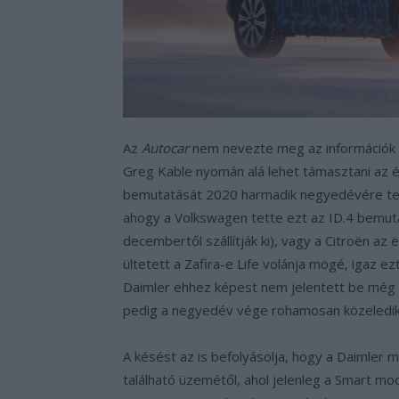
Az
Autocar
nem nevezte meg az információk fo
Greg Kable nyomán alá lehet támasztani az ért
bemutatását 2020 harmadik negyedévére terve
ahogy a Volkswagen tette ezt az ID.4 bemut
decembertől szállítják ki), vagy a Citroën az
ültetett a Zafira-e Life volánja mögé, igaz ez
Daimler ehhez képest nem jelentett be még
pedig a negyedév vége rohamosan közeledik
A késést az is befolyásolja, hogy a Daimler
található üzemétől, ahol jelenleg a Smart mo