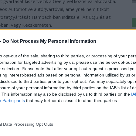
 gyártását kiszervezik a Geely-vel közös vállalkozásba.
Ineos Automotive autógyártóval, amelynek nem titkolt
rozatgyártását Hambach-ban indítsa el. Az EQB és az
t-ban, vagy Kecskeméten.
Ke
a
bemutatóján adott hírt az EQA érkezéséről. Főbb
 -
Do Not Process My Personal Information
sz
zínűséggel meg is tartja a hagyományos alap, GLA
QA kétféle meghajtással érkezik majd. a gyengébbik
to opt-out of the sale, sharing to third parties, or processing of your per
formation for targeted advertising by us, please use the below opt-out s
otor lesz megtalálható, míg az erősebb változat első és
r selection. Please note that after your opt-out request is processed y
ghajtani a Mercedes. Azt, hogy a két verzióban más
eing interest-based ads based on personal information utilized by us or
a el a gyártó. A magazin szerint viszont a modell
disclosed to third parties prior to your opt-out. You may separately opt-
lóban érkezik, várhatóan erősebb lesz a most
losure of your personal information by third parties on the IAB’s list of
. This information may also be disclosed by us to third parties on the
IA
ős változatánál.
Participants
that may further disclose it to other third parties.
›
, további tartalmakért!
l Data Processing Opt Outs