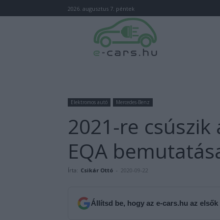
2026. augusztus 7. péntek
Elektromos autó
Mercedes-Benz
2021-re csúszik
EQA bemutatás
Írta:
Csikár Ottó
-
2020-09-22
Állítsd be, hogy az e-cars.hu az elsők