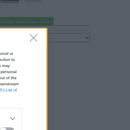
2026-08-05
Keresés autómárka szerint
resés
utómárka
erint
sonal or
ection to
ou may
 personal
out of the
 downstream
B’s List of