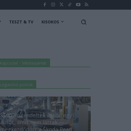
P
TESZT & TV
KISOKOS
Kapcsolat - Médiaajánlat
Legutolsó postok
8500-an rendeltek vakon egy
autót, amit nem láttak —
megkezdődött a Škoda Peaq