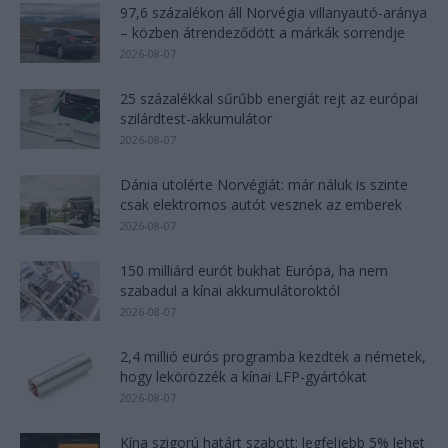
97,6 százalékon áll Norvégia villanyautó-aránya
– közben átrendeződött a márkák sorrendje
2026-08-07
25 százalékkal sűrűbb energiát rejt az európai
szilárdtest-akkumulátor
2026-08-07
Dánia utolérte Norvégiát: már náluk is szinte
csak elektromos autót vesznek az emberek
2026-08-07
150 milliárd eurót bukhat Európa, ha nem
szabadul a kínai akkumulátoroktól
2026-08-07
2,4 millió eurós programba kezdtek a németek,
hogy lekörözzék a kínai LFP-gyártókat
2026-08-07
Kína szigorú határt szabott: legfeljebb 5% lehet