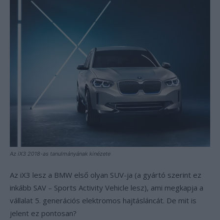
Az iX3 2018-as tanulmányának kinézete
Az iX3 lesz a BMW első olyan SUV-ja (a gyártó szerint ez
inkább SAV – Sports Activity Vehicle lesz), ami megkapja a
vállalat 5. generációs elektromos hajtásláncát. De mit is
jelent ez pontosan?