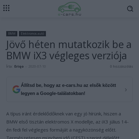
BMW
Elektromos autó
Jövő héten mutatkozik be a
BMW iX3 végleges verziója
Írta:
Eriqo
-
2020-07-10
0 hozzászólás
Állítsd be, hogy az e-cars.hu az elsők között
›
legyen a Google-találatokban!
A típus iránt érdeklődőknek van egy jó hírünk, hiszen a
BMW első tisztán elektromos X modellje, az iX3 július 14-
én fedi fel végleges formáját a nagyközönség előtt.
Természetesen müncheni idő (CEST) szerint délelőtt