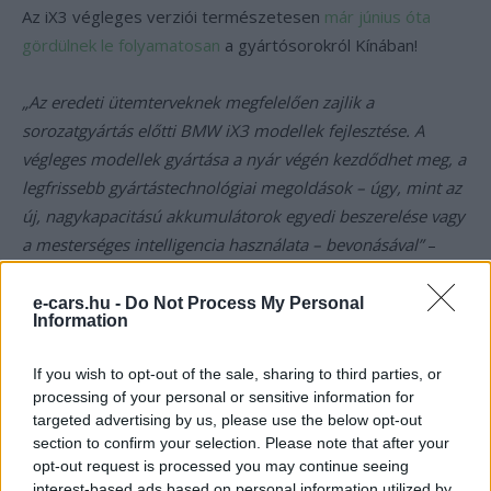
Az iX3 végleges verziói természetesen
már június óta
gördülnek le folyamatosan
a gyártósorokról Kínában!
„Az eredeti ütemterveknek megfelelően zajlik a
sorozatgyártás előtti BMW iX3 modellek fejlesztése. A
végleges modellek gyártása a nyár végén kezdődhet meg, a
legfrissebb gyártástechnológiai megoldások – úgy, mint az
új, nagykapacitású akkumulátorok egyedi beszerelése vagy
a mesterséges intelligencia használata – bevonásával”
–
fejtette ki Robert Küssel, a BBA Dadong üzem igazgatója.
„Ugyanazon a gyártósoron állítjuk össze a teljesen
e-cars.hu -
Do Not Process My Personal
Information
elektromos BMW iX3 és a belső égésű motorral ellátott
BMW X3 modelleket. Ez lehetővé teszi számunkra, hogy
If you wish to opt-out of the sale, sharing to third parties, or
nagy hatékonyságot és rugalmasságot érjünk el a
processing of your personal or sensitive information for
gyártásban”
– tette hozzá Robert Küssel.
targeted advertising by us, please use the below opt-out
section to confirm your selection. Please note that after your
opt-out request is processed you may continue seeing
interest-based ads based on personal information utilized by