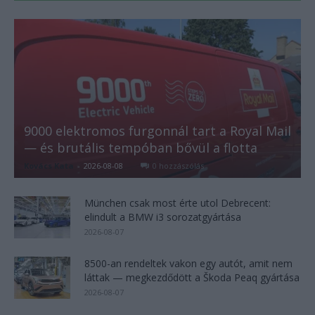
9000 elektromos furgonnál tart a Royal Mail
— és brutális tempóban bővül a flotta
Kovács Kata
-
2026-08-08
0 hozzászólás
München csak most érte utol Debrecent:
elindult a BMW i3 sorozatgyártása
2026-08-07
8500-an rendeltek vakon egy autót, amit nem
láttak — megkezdődött a Škoda Peaq gyártása
2026-08-07