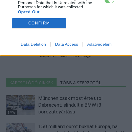
Personal Data that Is Unrelated with the
Purposes for which it was collected.
Opted Out
CONFIRM
Eriqo
Data Deletion
Data Access
Adatvédelem
Főállásban Informatikus kocka, de lelkében elkötelezett gamer,
kütyü és immár e-autó rajongó!
KAPCSOLÓDÓ CIKKEK
TÖBB A SZERZŐTŐL
München csak most érte utol
Debrecent: elindult a BMW i3
sorozatgyártása
BMW
150 milliárd eurót bukhat Európa, ha