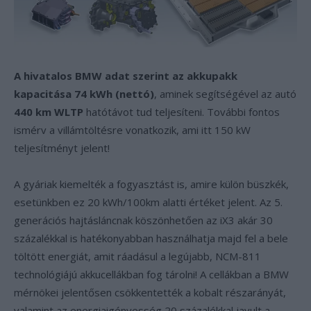
A hivatalos BMW adat szerint az akkupakk
kapacitása 74 kWh (nettó)
, aminek segítségével az autó
440 km WLTP
hatótávot tud teljesíteni. További fontos
ismérv a villámtöltésre vonatkozik, ami itt 150 kW
teljesítményt jelent!
A gyáriak kiemelték a fogyasztást is, amire külön büszkék,
esetünkben ez 20 kWh/100km alatti értéket jelent. Az 5.
generációs hajtásláncnak köszönhetően az iX3 akár 30
százalékkal is hatékonyabban használhatja majd fel a bele
töltött energiát, amit ráadásul a legújabb, NCM-811
technológiájú akkucellákban fog tárolni! A cellákban a BMW
mérnökei jelentősen csökkentették a kobalt részarányát,
valamint az energiaigényesség 20 százalékkal javult a