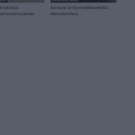
er hatótávú
Búcsúzik az EQ modellnevektől a
zt tesztel a Daimler
Mercedes-Benz