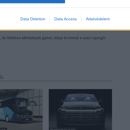
Data Deletion
Data Access
Adatvédelem
, de lelkében elkötelezett gamer, kütyü és immár e-autó rajongó!
ŐL
autó
Elektromos autó