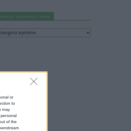
Keresés autómárka szerint
resés
utómárka
erint
sonal or
ection to
ou may
 personal
out of the
 downstream