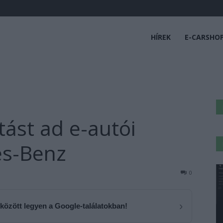
HÍREK
E-CARSHO
tást ad e-autói
es-Benz
0
›
 között legyen a Google-találatokban!