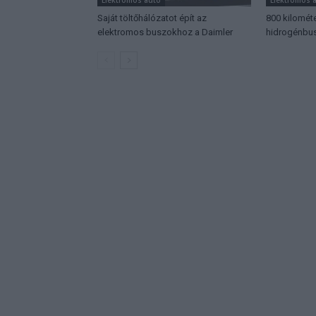
Saját töltőhálózatot épít az
800 kilomét
elektromos buszokhoz a Daimler
hidrogénbus