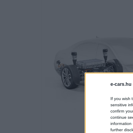
e-cars.hu
If you wish 
sensitive in
confirm you
continue se
information 
further disc