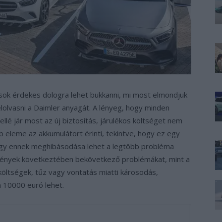
sok érdekes dologra lehet bukkanni, mi most elmondjuk
elolvasni a Daimler anyagát. A lényeg, hogy minden
ellé jár most az új biztosítás, járulékos költséget nem
bb eleme az akkumulátort érinti, tekintve, hogy ez egy
így ennek meghibásodása lehet a legtöbb probléma
semények következtében bekövetkező problémákat, mint a
költségek, tűz vagy vontatás miatti károsodás,
n 10000 euró lehet.