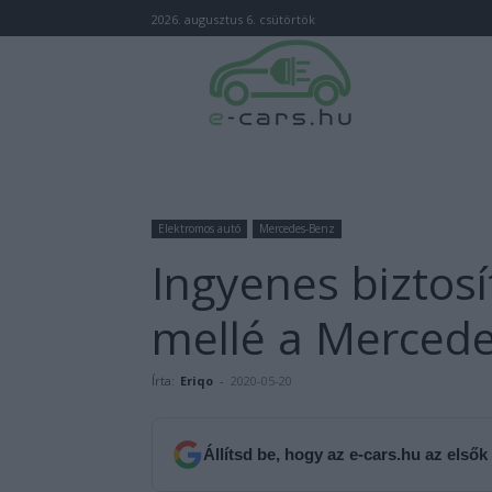
2026. augusztus 6. csütörtök
Elektromos autó
Mercedes-Benz
Ingyenes biztosí
mellé a Merced
Írta:
Eriqo
-
2020-05-20
Állítsd be, hogy az e-cars.hu az elsők