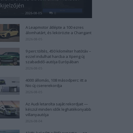
kijelzőjén
Kovács Kata
-
2026-08-05
0
A Leapmotor átlépte a 100 ezres
álomhatárt, és lekörözte a Changant
2026-08-05
9 perc töltés, 450 kilométer hatótáv –
ezzel indulhat harcba a Xpeng új
szabadidő-autója Európában
2026-08-05
4000 állomás, 108 másodperc: itt a
Nio új csererekordja
2026-08-05
Az Audi letarolta saját rekordjait —
készül minden idők leghatékonyabb
villanyautója
2026-08-04
124%-kal nőtt a BYD exportja — ez