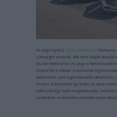
Az angol nyelvű
sajtónyilatkozatot
elolvasva 
a lényeget azoknak, akik nem tudják/akarják 
tisztán elektromos és plug-in hibrid modell m
számol fel a vállalat. A biztosítás legfontosa
elektromos autó legértékesebb alkatrésze, 
forrása. A biztosítás így fedez az olyan e
túlfeszültség miatti meghibásodás, mentési 
rövidzárlat. A kártérítés mértéke maximálisa