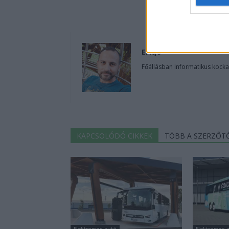
Eriqo
Főállásban Informatikus kocka
KAPCSOLÓDÓ CIKKEK
TÖBB A SZERZŐT
Elektromos autó
Elektromos 