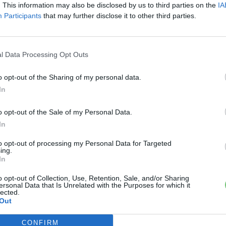
. This information may also be disclosed by us to third parties on the
IA
Participants
that may further disclose it to other third parties.
eljes lemerülése miatti megállás esetén a Mercedes-
ebbi töltőállomásra. Ennek „mobility protection” a neve.
l Data Processing Opt Outs
o opt-out of the Sharing of my personal data.
gy lopás miatt bekövetkezett kár fedezése. A
In
sított elemek között van, 2500 euró értékhatárig.
o opt-out of the Sale of my Personal Data.
In
›
, további tartalmakért!
to opt-out of processing my Personal Data for Targeted
ing.
In
Benz EQ
o opt-out of Collection, Use, Retention, Sale, and/or Sharing
ersonal Data that Is Unrelated with the Purposes for which it
lected.
Out
CONFIRM