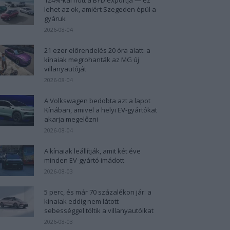
lehet az ok, amiért Szegeden épül a
gyáruk
2026-08-04
21 ezer előrendelés 20 óra alatt: a
kínaiak megrohanták az MG új
villanyautóját
2026-08-04
A Volkswagen bedobta azt a lapot
Kínában, amivel a helyi EV-gyártókat
akarja megelőzni
2026-08-04
A kínaiak leállítják, amit két éve
minden EV-gyártó imádott
2026-08-03
5 perc, és már 70 százalékon jár: a
kínaiak eddig nem látott
sebességgel töltik a villanyautóikat
2026-08-03