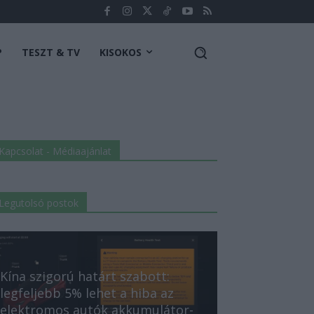
P
TESZT & TV
KISOKOS
Kapcsolat - Médiaajánlat
Legutolsó postok
Kína szigorú határt szabott:
legfeljebb 5% lehet a hiba az
elektromos autók akkumulátor-