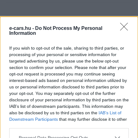
e-cars.hu -
Do Not Process My Personal
Information
If you wish to opt-out of the sale, sharing to third parties, or
processing of your personal or sensitive information for
e-cars.hu
targeted advertising by us, please use the below opt-out
section to confirm your selection. Please note that after your
Elektromosan közlekedsz, vagy a váltáson töprengsz?
opt-out request is processed you may continue seeing
Érdekelnek a legfrissebb hírek az e-autók világából, vagy
interest-based ads based on personal information utilized by
foglalkoztatnak a legújabb fejlesztések az elektromosság és a
us or personal information disclosed to third parties prior to
fenntarthatóság területén? Akkor jó helyen jársz!
your opt-out. You may separately opt-out of the further
disclosure of your personal information by third parties on the
IAB’s list of downstream participants. This information may
also be disclosed by us to third parties on the
IAB’s List of
KAPCSOLÓDÓ CIKKEK
TÖBB A SZERZŐTŐL
Downstream Participants
that may further disclose it to other
third parties.
Porsche új vezére: jön az elektromos
Personal Data Processing Opt Outs