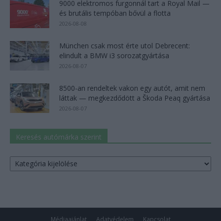
9000 elektromos furgonnál tart a Royal Mail —
és brutális tempóban bővül a flotta
2026-08-08
München csak most érte utol Debrecent:
elindult a BMW i3 sorozatgyártása
2026-08-07
8500-an rendeltek vakon egy autót, amit nem
láttak — megkezdődött a Škoda Peaq gyártása
2026-08-07
Keresés autómárka szerint
Keresés
autómárka
szerint
Médiaajánlat
Adatvédelem
Kapcsolat