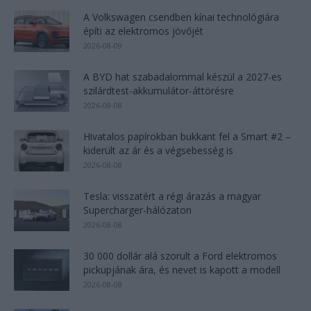
A Volkswagen csendben kínai technológiára
építi az elektromos jövőjét
2026-08-09
A BYD hat szabadalommal készül a 2027-es
szilárdtest-akkumulátor-áttörésre
2026-08-08
Hivatalos papírokban bukkant fel a Smart #2 –
kiderült az ár és a végsebesség is
2026-08-08
Tesla: visszatért a régi árazás a magyar
Supercharger-hálózaton
2026-08-08
30 000 dollár alá szorult a Ford elektromos
pickupjának ára, és nevet is kapott a modell
2026-08-08