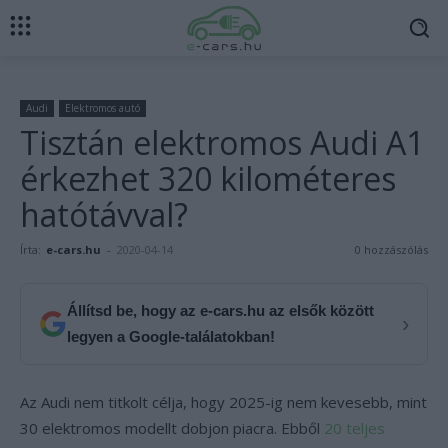
Audi
Elektromos autó
Tisztán elektromos Audi A1
érkezhet 320 kilométeres
hatótávval?
Írta:
e-cars.hu
-
2020-04-14
0 hozzászólás
Állítsd be, hogy az e-cars.hu az elsők között
›
legyen a Google-találatokban!
Az Audi nem titkolt célja, hogy 2025-ig nem kevesebb, mint
30 elektromos modellt dobjon piacra. Ebből
20 teljes