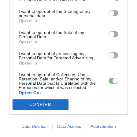
718, és marad a Taycan is
Elektromos
autó
I want to opt-out of the Sharing of my
personal data.
Opted In
Amíg Európa áramhiánytól tart, Texas
bevetett egy 500 MWh-s Tesla
I want to opt-out of the Sale of my
Elektromos
Personal Data.
energiatárolót
autó
Opted In
A Volkswagen csendben kínai
I want to opt-out of processing my
Personal Data for Targeted Advertising.
technológiára építi az elektromos
Opted In
Elektromos
jövőjét
autó
I want to opt-out of Collection, Use,
Retention, Sale, and/or Sharing of my
Personal Data that Is Unrelated with the
Purposes for which it was collected.
Opted Out
CONFIRM
Data Deletion
Data Access
Adatvédelem