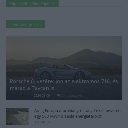
Kapcsolat - Médiaajánlat
Legutolsó postok
Porsche új vezére: jön az elektromos 718, és
marad a Taycan is
Kovács Kata
-
2026-08-09
0 hozzászólás
Amíg Európa áramhiánytól tart, Texas bevetett
egy 500 MWh-s Tesla energiatárolót
2026-08-09