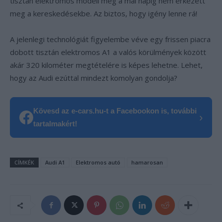
tisztán elektromos modell még a mai napig nem érkezett
meg a kereskedésekbe. Az biztos, hogy igény lenne rá!
A jelenlegi technológiát figyelembe véve egy frissen piacra
dobott tisztán elektromos A1 a valós körülmények között
akár 320 kilométer megtételére is képes lehetne. Lehet,
hogy az Audi ezúttal mindezt komolyan gondolja?
Kövesd az e-cars.hu-t a Facebookon is, további
›
tartalmakért!
CÍMKÉK
Audi A1
Elektromos autó
hamarosan