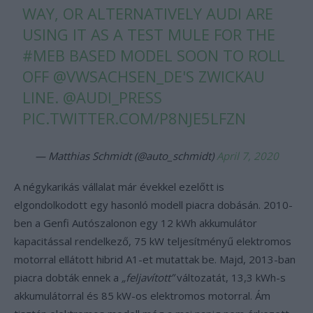
WAY, OR ALTERNATIVELY AUDI ARE
USING IT AS A TEST MULE FOR THE
#MEB
BASED MODEL SOON TO ROLL
OFF
@VWSACHSEN_DE
'S ZWICKAU
LINE.
@AUDI_PRESS
PIC.TWITTER.COM/P8NJE5LFZN
— Matthias Schmidt (@auto_schmidt)
April 7, 2020
A négykarikás vállalat már évekkel ezelőtt is
elgondolkodott egy hasonló modell piacra dobásán. 2010-
ben a Genfi Autószalonon egy 12 kWh akkumulátor
kapacitással rendelkező, 75 kW teljesítményű elektromos
motorral ellátott hibrid A1-et mutattak be. Majd, 2013-ban
piacra dobták ennek a
„feljavított”
változatát, 13,3 kWh-s
akkumulátorral és 85 kW-os elektromos motorral. Ám