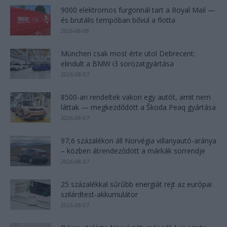
9000 elektromos furgonnál tart a Royal Mail —
és brutális tempóban bővül a flotta
2026-08-08
München csak most érte utol Debrecent:
elindult a BMW i3 sorozatgyártása
2026-08-07
8500-an rendeltek vakon egy autót, amit nem
láttak — megkezdődött a Škoda Peaq gyártása
2026-08-07
97,6 százalékon áll Norvégia villanyautó-aránya
– közben átrendeződött a márkák sorrendje
2026-08-07
25 százalékkal sűrűbb energiát rejt az európai
szilárdtest-akkumulátor
2026-08-07