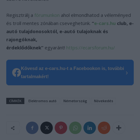
Regisztrálj a
fórumunkon
ahol elmondhatod a véleményed
és troll mentes zónában cseveghetünk.
“
e-cars.hu
club, e-
autó tulajdonosoktól, e-autó tulajoknak és
rajongóknak,
érdeklődőknek”
egyaránt!
https://ecarsforum.hu/
Kövesd az e-cars.hu-t a Facebookon is, további
›
tartalmakért!
CÍMKÉK
Elektromos autó
Németország
Növekedés