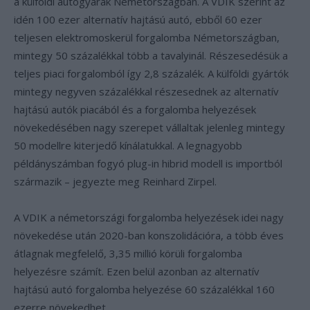
a külföldi autógyárak Németországban. A VDIK szerint az
idén 100 ezer alternatív hajtású autó, ebből 60 ezer
teljesen elektromoskerül forgalomba Németországban,
mintegy 50 százalékkal több a tavalyinál. Részesedésük a
teljes piaci forgalomból így 2,8 százalék. A külföldi gyártók
mintegy negyven százalékkal részesednek az alternatív
hajtású autók piacából és a forgalomba helyezések
növekedésében nagy szerepet vállaltak jelenleg mintegy
50 modellre kiterjedő kínálatukkal. A legnagyobb
példányszámban fogyó plug-in hibrid modell is importból
származik – jegyezte meg Reinhard Zirpel.
A VDIK a németországi forgalomba helyezések idei nagy
növekedése után 2020-ban konszolidációra, a több éves
átlagnak megfelelő, 3,35 millió körüli forgalomba
helyezésre számít. Ezen belül azonban az alternatív
hajtású autó forgalomba helyezése 60 százalékkal 160
ezerre növekedhet.