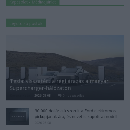
Kapcsolat - Médiaajánlat
Legutolsó postok
Tesla: visszatért a régi árazás a magyar
Supercharger-hálózaton
Kovács Kata
-
2026-08-08
0 hozzászólás
30 000 dollár alá szorult a Ford elektromos
pickupjának ára, és nevet is kapott a modell
2026-08-08