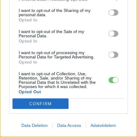
Supercharger-hálózaton
Elektromos
autó
I want to opt-out of the Sharing of my
personal data.
Opted In
30 000 dollár alá szorult a Ford
elektromos pickupjának ára, és nevet is
I want to opt-out of the Sale of my
Elektromos
Personal Data.
kapott a modell
autó
Opted In
9000 elektromos furgonnál tart a Royal
I want to opt-out of processing my
Personal Data for Targeted Advertising.
Mail — és brutális tempóban bővül a
Opted In
Elektromos
flotta
autó
I want to opt-out of Collection, Use,
Retention, Sale, and/or Sharing of my
Personal Data that Is Unrelated with the
Purposes for which it was collected.
Opted Out
CONFIRM
Data Deletion
Data Access
Adatvédelem