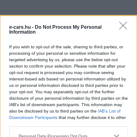
e-cars.hu -
Do Not Process My Personal
Information
If you wish to opt-out of the sale, sharing to third parties, or
processing of your personal or sensitive information for
e-cars.hu
targeted advertising by us, please use the below opt-out
section to confirm your selection. Please note that after your
Elektromosan közlekedsz, vagy a váltáson töprengsz?
opt-out request is processed you may continue seeing
Érdekelnek a legfrissebb hírek az e-autók világából, vagy
interest-based ads based on personal information utilized by
foglalkoztatnak a legújabb fejlesztések az elektromosság és a
us or personal information disclosed to third parties prior to
fenntarthatóság területén? Akkor jó helyen jársz!
your opt-out. You may separately opt-out of the further
disclosure of your personal information by third parties on the
IAB’s list of downstream participants. This information may
also be disclosed by us to third parties on the
IAB’s List of
KAPCSOLÓDÓ CIKKEK
TÖBB A SZERZŐTŐL
Downstream Participants
that may further disclose it to other
third parties.
Tesla: visszatért a régi árazás a magyar
Personal Data Processing Opt Outs