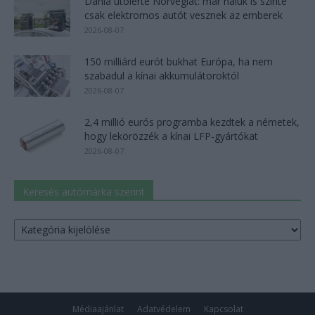
Dánia utolérte Norvégiát: már náluk is szinte
csak elektromos autót vesznek az emberek
2026-08-07
150 milliárd eurót bukhat Európa, ha nem
szabadul a kínai akkumulátoroktól
2026-08-07
2,4 millió eurós programba kezdtek a németek,
hogy lekörözzék a kínai LFP-gyártókat
2026-08-07
Keresés autómárka szerint
Keresés
autómárka
szerint
Médiaajánlat
Adatvédelem
Kapcsolat