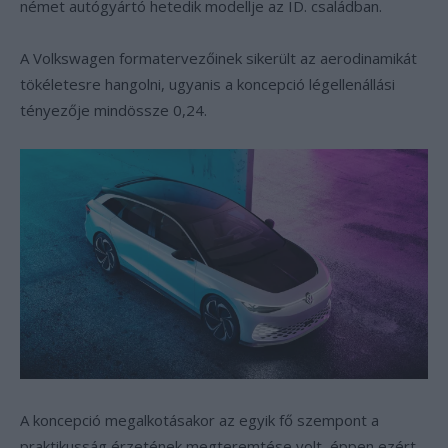
német autógyártó hetedik modellje az ID. családban.
A Volkswagen formatervezőinek sikerült az aerodinamikát
tökéletesre hangolni, ugyanis a koncepció légellenállási
tényezője mindössze 0,24.
A koncepció megalkotásakor az egyik fő szempont a
praktikusság érzetének megteremtése volt, éppen ezért