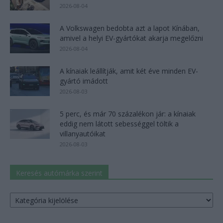
2026-08-04
A Volkswagen bedobta azt a lapot Kínában,
amivel a helyi EV-gyártókat akarja megelőzni
2026-08-04
A kínaiak leállítják, amit két éve minden EV-
gyártó imádott
2026-08-03
5 perc, és már 70 százalékon jár: a kínaiak
eddig nem látott sebességgel töltik a
villanyautóikat
2026-08-03
Keresés autómárka szerint
Keresés
autómárka
szerint