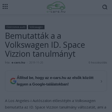
Elektromos autó
Volkswagen
Bemutatták a a
Volkswagen ID. Space
Vizzion tanulmányt
Írta:
e-cars.hu
-
2019-11-20
0 hozzászólás
Állítsd be, hogy az e-cars.hu az elsők között
›
legyen a Google-találatokban!
A Los Angeles-i Autószalon előestéjén a Volkswagen
bemutatta az ID. Space Vizzion tanulmány változatát, ami a