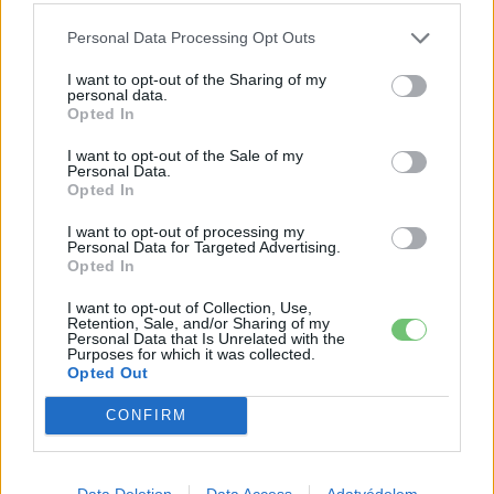
Personal Data Processing Opt Outs
I want to opt-out of the Sharing of my
personal data.
Opted In
I want to opt-out of the Sale of my
Personal Data.
Opted In
I want to opt-out of processing my
Personal Data for Targeted Advertising.
e-cars.hu
Opted In
Elektromosan közlekedsz, vagy a váltáson töprengsz?
Érdekelnek a legfrissebb hírek az e-autók világából, vagy
I want to opt-out of Collection, Use,
Retention, Sale, and/or Sharing of my
foglalkoztatnak a legújabb fejlesztések az elektromosság és a
Personal Data that Is Unrelated with the
fenntarthatóság területén? Akkor jó helyen jársz!
Purposes for which it was collected.
Opted Out
CONFIRM
KAPCSOLÓDÓ CIKKEK
TÖBB A SZERZŐTŐL
Data Deletion
Data Access
Adatvédelem