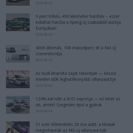
2026-08-05
9 perc töltés, 450 kilométer hatótáv – ezzel
indulhat harcba a Xpeng új szabadidő-autója
Európában
2026-08-05
4000 állomás, 108 másodperc: itt a Nio új
csererekordja
2026-08-05
Az Audi letarolta saját rekordjait — készül
minden idők leghatékonyabb villanyautója
2026-08-04
124%-kal nőtt a BYD exportja — ez lehet az
ok, amiért Szegeden épül a gyáruk
2026-08-04
21 ezer előrendelés 20 óra alatt: a kínaiak
megrohanták az MG új villanyautóját