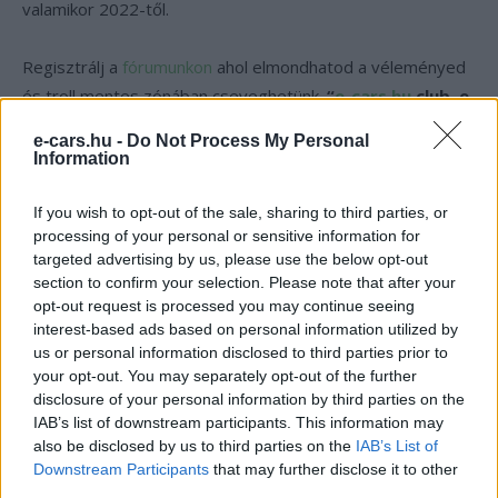
valamikor 2022-től.
Regisztrálj a
fórumunkon
ahol elmondhatod a véleményed
és troll mentes zónában cseveghetünk.
“
e-cars.hu
club, e-
autó tulajdonosoktól, e-autó tulajoknak és
e-cars.hu -
Do Not Process My Personal
rajongóknak,
Information
érdeklődőknek”
egyaránt!
https://ecarsforum.hu/
If you wish to opt-out of the sale, sharing to third parties, or
processing of your personal or sensitive information for
Kövesd az e-cars.hu-t a Facebookon is, további
targeted advertising by us, please use the below opt-out
›
section to confirm your selection. Please note that after your
tartalmakért!
opt-out request is processed you may continue seeing
interest-based ads based on personal information utilized by
us or personal information disclosed to third parties prior to
CÍMKÉK
Bemutató
Elektromos autó
Los Angeles Auto Show
your opt-out. You may separately opt-out of the further
disclosure of your personal information by third parties on the
Volkswagen ID. Space Vizzion
IAB’s list of downstream participants. This information may
also be disclosed by us to third parties on the
IAB’s List of
Downstream Participants
that may further disclose it to other
third parties.