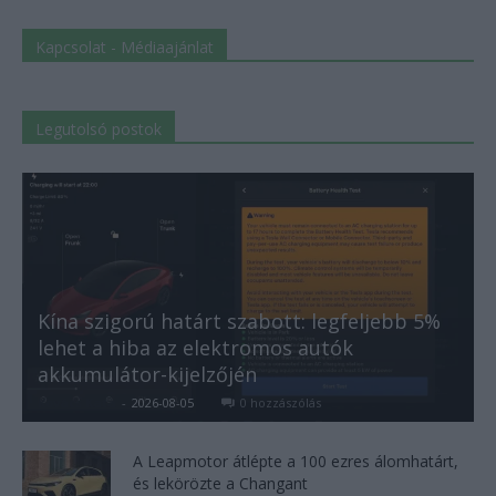
Kapcsolat - Médiaajánlat
Legutolsó postok
Kína szigorú határt szabott: legfeljebb 5%
lehet a hiba az elektromos autók
akkumulátor-kijelzőjén
Kovács Kata
-
2026-08-05
0 hozzászólás
A Leapmotor átlépte a 100 ezres álomhatárt,
és lekörözte a Changant