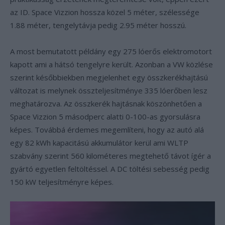
az ID. Space Vizzion hossza közel 5 méter, szélessége
1.88 méter, tengelytávja pedig 2.95 méter hosszú.
A most bemutatott példány egy 275 lóerős elektromotort
kapott ami a hátsó tengelyre került. Azonban a VW közlése
szerint későbbiekben megjelenhet egy összkerékhajtású
változat is melynek összteljesítménye 335 lóerőben lesz
meghatározva. Az összkerék hajtásnak köszönhetően a
Space Vizzion 5 másodperc alatti 0-100-as gyorsulásra
képes. Továbbá érdemes megemlíteni, hogy az autó alá
egy 82 kWh kapacitású akkumulátor kerül ami WLTP
szabvány szerint 560 kilométeres megtehető távot ígér a
gyártó egyetlen feltöltéssel. A DC töltési sebesség pedig
150 kW teljesítményre képes.