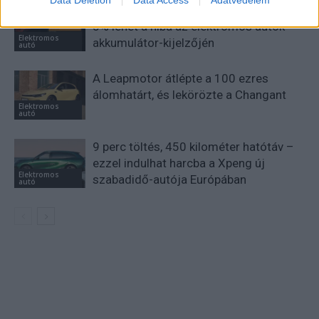
Kína szigorú határt szabott: legfeljebb
5% lehet a hiba az elektromos autók
Elektromos
akkumulátor-kijelzőjén
autó
A Leapmotor átlépte a 100 ezres
álomhatárt, és lekörözte a Changant
Elektromos
autó
9 perc töltés, 450 kilométer hatótáv –
ezzel indulhat harcba a Xpeng új
Elektromos
szabadidő-autója Európában
autó