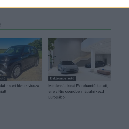
ŐL
autó
Elektromos autó
ai Instert hívnak vissza
Mindenki a kínai EV-rohamtól tartott,
iatt
erre a Nio csendben hátrálni kezd
Európából