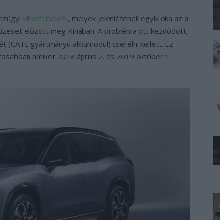
énzügyi
viharfelhőkről
, melyek jelenlétének egyik oka az a
 tűzeset előzött meg Kínában. A probléma ott kezdődött,
(CATL gyártmányú akkumodul) cserélni kellett. Ez
ntosabban amiket 2018 április 2. és 2019 október 1.