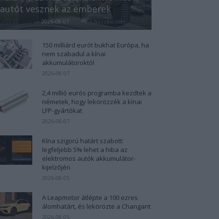
autót vesznek az emberek
Kovács Kata
-
2026-08-07
1 hozzászólás
150 milliárd eurót bukhat Európa, ha
nem szabadul a kínai
akkumulátoroktól
2026-08-07
2,4 millió eurós programba kezdtek a
németek, hogy lekörözzék a kínai
LFP-gyártókat
2026-08-07
Kína szigorú határt szabott:
legfeljebb 5% lehet a hiba az
elektromos autók akkumulátor-
kijelzőjén
2026-08-05
A Leapmotor átlépte a 100 ezres
álomhatárt, és lekörözte a Changant
2026-08-05