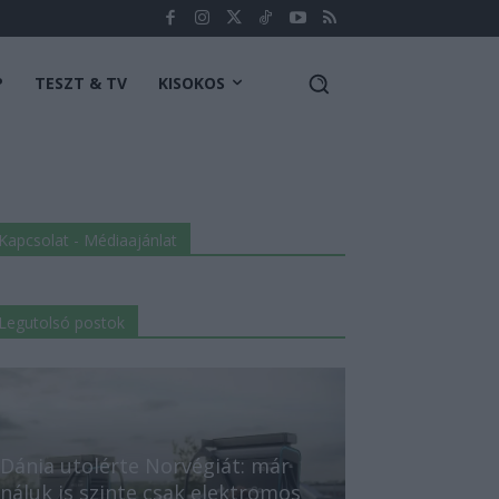
P
TESZT & TV
KISOKOS
Kapcsolat - Médiaajánlat
Legutolsó postok
Dánia utolérte Norvégiát: már
náluk is szinte csak elektromos