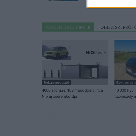
KAPCSOLÓDÓ CIKKEK
TÖBB A SZERZŐT
Elektromos autó
Elektromos 
4000 állomás, 108 másodperc: itt a
40 000 Hyund
Nio új csererekordja
tűzveszély m