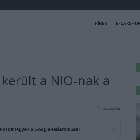
HÍREK
E-CARSHO
 került a NIO-nak a
1 hozzászólás
›
 között legyen a Google-találatokban!