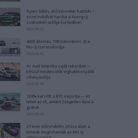
9 perc töltés, 450 kilométer hatótáv –
ezzel indulhat harcba a Xpeng új
szabadidő-autója Európában
2026-08-05
4000 állomás, 108 másodperc: itt a
Nio új csererekordja
2026-08-05
Az Audi letarolta saját rekordjait —
készül minden idők leghatékonyabb
villanyautója
2026-08-04
124%-kal nőtt a BYD exportja — ez
lehet az ok, amiért Szegeden épül a
gyáruk
2026-08-04
21 ezer előrendelés 20 óra alatt: a
kínaiak megrohanták az MG új
villanyautóját