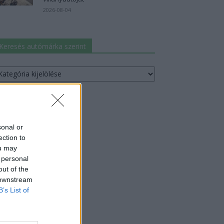
2026-08-04
Keresés autómárka szerint
resés
utómárka
erint
sonal or
ection to
ou may
 personal
out of the
 downstream
B’s List of