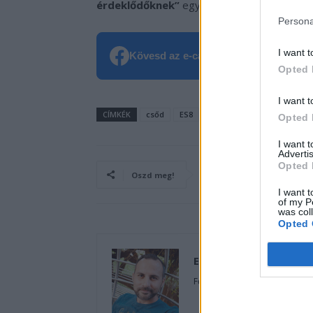
érdeklődőknek”
egyaránt!
https://ecarsfor
Persona
I want t
Kövesd az e-cars.hu-t a Facebookon is
Opted 
I want t
CÍMKÉK
csőd
ES8
Nio
Visszahívás
Opted 
I want 
Advertis
Opted 
Oszd meg!
I want t
of my P
was col
Opted 
Eriqo
Főállásban Informatikus kocka