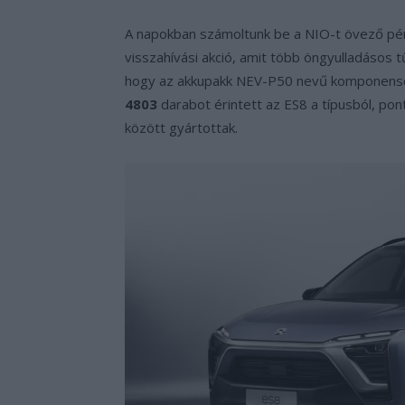
A napokban számoltunk be a NIO-t övező p
visszahívási akció, amit több öngyulladásos
hogy az akkupakk NEV-P50 nevű komponensét 
4803
darabot érintett az ES8 a típusból, po
között gyártottak.