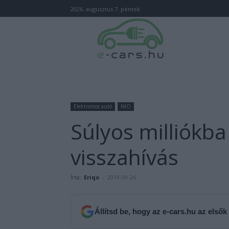
2026. augusztus 7. péntek
Elektromos autó
NIO
Súlyos milliókba
visszahívás
Írta:
Eriqo
-
2019-09-26
Állítsd be, hogy az e-cars.hu az elsők