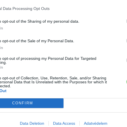
um.hu/
l Data Processing Opt Outs
o opt-out of the Sharing of my personal data.
›
, további tartalmakért!
In
o opt-out of the Sale of my Personal Data.
In
to opt-out of processing my Personal Data for Targeted
ing.
In
o opt-out of Collection, Use, Retention, Sale, and/or Sharing
ersonal Data that Is Unrelated with the Purposes for which it
lected.
Out
CONFIRM
, de lelkében elkötelezett gamer, kütyü és immár e-autó rajongó!
Data Deletion
Data Access
Adatvédelem