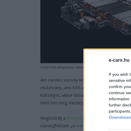
e-cars.hu
A NIO ES8 akkupakkja, benne a ketyegő bomba
If you wish 
Ám mindez komoly költséggel járt a NIO-nak, 
sensitive in
confirm you
mutatvány, ami 305-as forinttal számolva több
continue se
költséget, akkor láthatjuk, hogy az eredeti
information 
nem töri meg mindez a NIO lelkesedését, kár
further disc
participants
Regisztrálj a
fórumunkon
ahol elmondhatod a
Downstream 
cseveghetünk.
„
e-cars.hu
club, e-autó tul