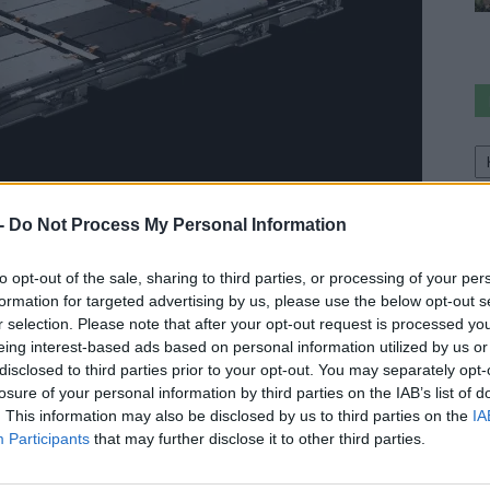
Ke
a
sz
 -
Do Not Process My Personal Information
to opt-out of the sale, sharing to third parties, or processing of your per
egészen pontosan 49,4 millió dollárba került a
formation for targeted advertising by us, please use the below opt-out s
r selection. Please note that after your opt-out request is processed y
, mint 15 milliárd forint. Ha kiszámoljuk a $/kWh
eing interest-based ads based on personal information utilized by us or
leg 123$/kWh költség felugrik 147$/kWh-ra. Remélhetőleg
disclosed to third parties prior to your opt-out. You may separately opt-
 lenne értük.
losure of your personal information by third parties on the IAB’s list of
. This information may also be disclosed by us to third parties on the
IA
 véleményed és troll mentes zónában
Participants
that may further disclose it to other third parties.
ajdonosoktól, e-autó tulajoknak és rajongóknak,