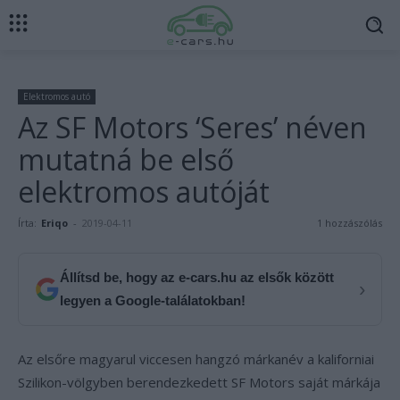
Elektromos autó
Az SF Motors ‘Seres’ néven
mutatná be első
elektromos autóját
Írta:
Eriqo
-
2019-04-11
1 hozzászólás
Állítsd be, hogy az e-cars.hu az elsők között
›
legyen a Google-találatokban!
Az elsőre magyarul viccesen hangzó márkanév a kaliforniai
Szilikon-völgyben berendezkedett SF Motors saját márkája