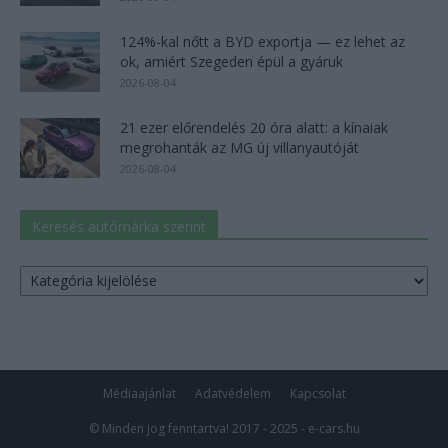
124%-kal nőtt a BYD exportja — ez lehet az
ok, amiért Szegeden épül a gyáruk
2026-08-04
21 ezer előrendelés 20 óra alatt: a kínaiak
megrohanták az MG új villanyautóját
2026-08-04
Keresés autómárka szerint
Keresés
autómárka
szerint
Médiaajánlat
Adatvédelem
Kapcsolat
© Minden jog fenntartva! 2017 - 2025 - e-cars.hu