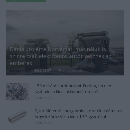
Dánia utolérte Norvégiát: már náluk is
szinte csak elektromos autót vesznek az
emberek
Kovács Kata
-
2026-08-07
0 hozzászólás
150 milliárd eurót bukhat Európa, ha nem
szabadul a kínai akkumulátoroktól
2026-08-07
2,4 millió eurós programba kezdtek a németek,
hogy lekörözzék a kínai LFP-gyártókat
2026-08-07