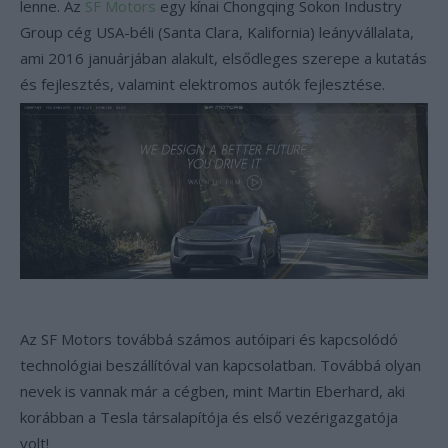
lenne. Az
SF Motors
egy kínai Chongqing Sokon Industry
Group cég USA-béli (Santa Clara, Kalifornia) leányvállalata,
ami 2016 januárjában alakult, elsődleges szerepe a kutatás
és fejlesztés, valamint elektromos autók fejlesztése.
Az SF Motors továbbá számos autóipari és kapcsolódó
technológiai beszállítóval van kapcsolatban. Továbbá olyan
nevek is vannak már a cégben, mint Martin Eberhard, aki
korábban a Tesla társalapítója és első vezérigazgatója
volt!