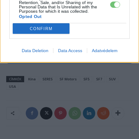
és troll mentes zónában cseveghetünk.
“e-cars.hu club, e-
Retention, Sale, and/or Sharing of my
Personal Data that Is Unrelated with the
autó tulajdonosoktól, e-autó tulajoknak és
Purposes for which it was collected.
Opted Out
rajongóknak,
érdeklődőknek”
egyaránt!
https://ecarsforum.hu/
CONFIRM
Kövesd az e-cars.hu-t a Facebookon is, további
›
Data Deletion
Data Access
Adatvédelem
tartalmakért!
CÍMKÉK
Kína
SERES
SF Motors
SF5
SF7
SUV
USA