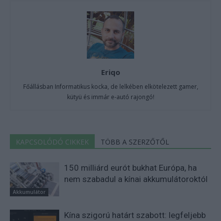
Eriqo
Főállásban Informatikus kocka, de lelkében elkötelezett gamer,
kütyü és immár e-autó rajongó!
KAPCSOLÓDÓ CIKKEK
TÖBB A SZERZŐTŐL
150 milliárd eurót bukhat Európa, ha
nem szabadul a kínai akkumulátoroktól
Akkumulátor
Kína szigorú határt szabott: legfeljebb