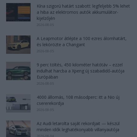
Kína szigorú határt szabott: legfeljebb 5% lehet
a hiba az elektromos autók akkumulátor-
kijelzőjén
2026-08-05
A Leapmotor átlépte a 100 ezres álomhatárt,
és lekörözte a Changant
2026-08-05
9 perc töltés, 450 kilométer hatótáv – ezzel
indulhat harcba a Xpeng új szabadidő-autója
Európában
2026-08-05
4000 állomás, 108 másodperc: itt a Nio új
csererekordja
2026-08-05
Az Audi letarolta saját rekordjait — készül
minden idők leghatékonyabb villanyautója
2026-08-04