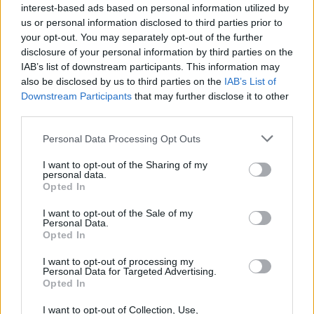
interest-based ads based on personal information utilized by
us or personal information disclosed to third parties prior to
your opt-out. You may separately opt-out of the further
disclosure of your personal information by third parties on the
IAB’s list of downstream participants. This information may
also be disclosed by us to third parties on the
IAB’s List of
Downstream Participants
that may further disclose it to other
Mindkét modellben megtalálható lesz:
third parties.
– 17 colos multimédiás érintőképernyő, amin az Ali OS 2.0
fut
Personal Data Processing Opt Outs
– 64 féle hangulatvilágítási mód
I want to opt-out of the Sharing of my
– több, mint 30, konfigurálható vezetési asszisztens (aktív
personal data.
Opted In
és passzív biztonsági elemekkel)
– Okostöltési megoldások (OBD, V2V)
I want to opt-out of the Sale of my
Personal Data.
– könnyű és áramvonalas alumínium karosszéria.
Opted In
I want to opt-out of processing my
A részletek hamarosan kiderülnek Sanghajban!
Personal Data for Targeted Advertising.
Opted In
Regisztrálj a
fórumunkon
ahol elmondhatod a véleményed
I want to opt-out of Collection, Use,