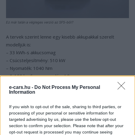
Ez már talán a végleges verzió az SF5-ből?
A tervek szerint lenne egy kisebb akkupakkal szerelt
modelljük is:
– 33 kWh-s akkucsomag
– Csúcsteljesítmény: 510 kW
– Nyomaték: 1040 Nm
– 0-100 km/h-ra gyorsulás: 4,8 mp
– Végsebesség: 230 km/h
e-cars.hu -
Do Not Process My Personal
Information
If you wish to opt-out of the sale, sharing to third parties, or
processing of your personal or sensitive information for
targeted advertising by us, please use the below opt-out
section to confirm your selection. Please note that after your
opt-out request is processed you may continue seeing