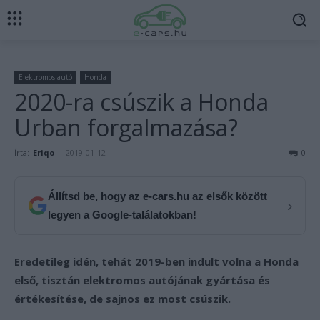
Elektromos autó
Honda
2020-ra csúszik a Honda
Urban forgalmazása?
Írta:
Eriqo
-
2019-01-12
0
Állítsd be, hogy az e-cars.hu az elsők között
›
legyen a Google-találatokban!
Eredetileg idén, tehát 2019-ben indult volna a Honda
első, tisztán elektromos autójának gyártása és
értékesítése, de sajnos ez most csúszik.