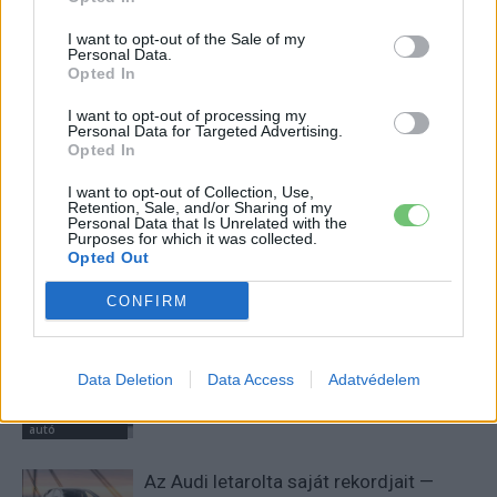
I want to opt-out of the Sale of my
Kína szigorú határt szabott: legfeljebb
Personal Data.
Opted In
5% lehet a hiba az elektromos autók
Elektromos
akkumulátor-kijelzőjén
autó
I want to opt-out of processing my
Personal Data for Targeted Advertising.
Opted In
A Leapmotor átlépte a 100 ezres
álomhatárt, és lekörözte a Changant
I want to opt-out of Collection, Use,
Elektromos
Retention, Sale, and/or Sharing of my
autó
Personal Data that Is Unrelated with the
Purposes for which it was collected.
Opted Out
9 perc töltés, 450 kilométer hatótáv –
ezzel indulhat harcba a Xpeng új
CONFIRM
Elektromos
szabadidő-autója Európában
autó
4000 állomás, 108 másodperc: itt a Nio
Data Deletion
Data Access
Adatvédelem
új csererekordja
Elektromos
autó
Az Audi letarolta saját rekordjait —