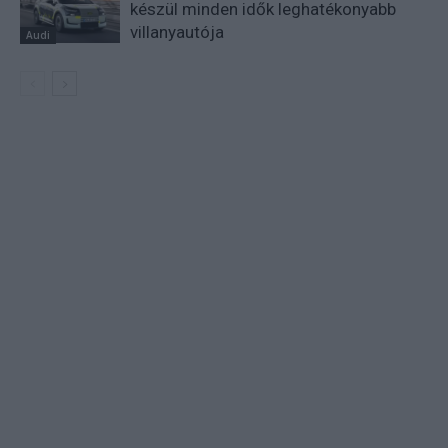
készül minden idők leghatékonyabb
villanyautója
Audi