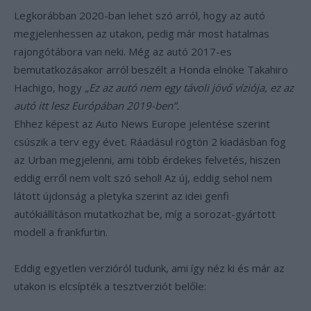
Legkorábban 2020-ban lehet szó arról, hogy az autó
megjelenhessen az utakon, pedig már most hatalmas
rajongótábora van neki. Még az autó 2017-es
bemutatkozásakor arról beszélt a Honda elnöke Takahiro
Hachigo, hogy
„Ez az autó nem egy távoli jövő víziója, ez az
autó itt lesz Európában 2019-ben”.
Ehhez képest az Auto News Europe jelentése szerint
csúszik a terv egy évet. Ráadásul rögtön 2 kiadásban fog
az Urban megjelenni, ami több érdekes felvetés, hiszen
eddig erről nem volt szó sehol! Az új, eddig sehol nem
látott újdonság a pletyka szerint az idei genfi
autókiállításon mutatkozhat be, míg a sorozat-gyártott
modell a frankfurtin.
Eddig egyetlen verzióról tudunk, ami így néz ki és már az
utakon is elcsípték a tesztverziót belőle: