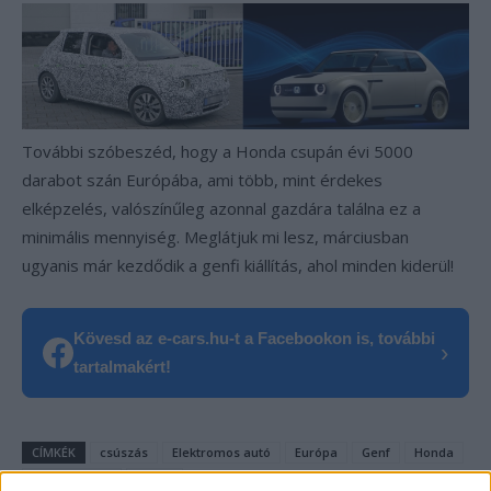
További szóbeszéd, hogy a Honda csupán évi 5000
darabot szán Európába, ami több, mint érdekes
elképzelés, valószínűleg azonnal gazdára találna ez a
minimális mennyiség. Meglátjuk mi lesz, márciusban
ugyanis már kezdődik a genfi kiállítás, ahol minden kiderül!
Kövesd az e-cars.hu-t a Facebookon is, további
›
tartalmakért!
CÍMKÉK
csúszás
Elektromos autó
Európa
Genf
Honda
Honda Urban
Urban