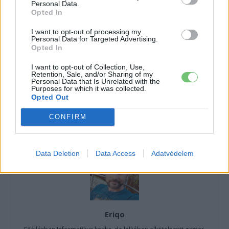
Personal Data.
›
Opted In
tartalmakért!
I want to opt-out of processing my
Personal Data for Targeted Advertising.
Opted In
CÍMKÉK
Audi
e-tron
e-tron SUV
Elektromos autó
SUV
I want to opt-out of Collection, Use,
Retention, Sale, and/or Sharing of my
Personal Data that Is Unrelated with the
Purposes for which it was collected.
Opted Out
CONFIRM
Data Deletion
Data Access
Adatvédelem
Eriqo