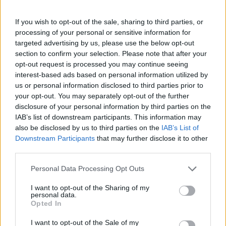
btn_link=”url:http%3A%2F%2Feautoklub.com%2F||target:
If you wish to opt-out of the sale, sharing to third parties, or
btn_align=”ubtn-center” btn_size=”ubtn-block”
processing of your personal or sensitive information for
btn_title_color=”#3b5998″
targeted advertising by us, please use the below opt-out
btn_bg_color=”rgba(175,175,175,0.15)”
section to confirm your selection. Please note that after your
btn_hover=”ubtn-fade-bg” btn_anim_effect=”ulta-
opt-out request is processed you may continue seeing
shrink”
interest-based ads based on personal information utilized by
us or personal information disclosed to third parties prior to
btn_bg_color_hover=”rgba(175,175,175,0.15)”
your opt-out. You may separately opt-out of the further
btn_title_color_hover=”#06c100″ icon=”Defaults-
disclosure of your personal information by third parties on the
comments” icon_size=”30″ icon_color=”#3b5998″
IAB’s list of downstream participants. This information may
btn_icon_pos=”ubtn-sep-icon-at-left”
also be disclosed by us to third parties on the
IAB’s List of
Downstream Participants
that may further disclose it to other
btn_shadow=”shd-bottom”
third parties.
btn_shadow_color=”#3b5998″
btn_shadow_color_hover=”#06c100″
Personal Data Processing Opt Outs
btn_shadow_size=”2″ btn_font_size=”desktop:14px;”
I want to opt-out of the Sharing of my
btn_font_style=”font-weight:bold;”]
personal data.
Opted In
I want to opt-out of the Sale of my
Kövesd az e-cars.hu-t a Facebookon is, további