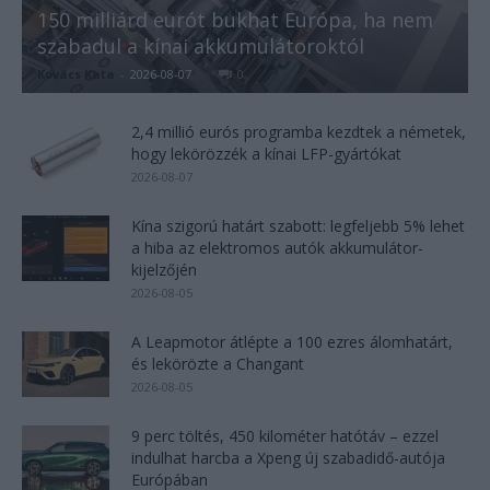
150 milliárd eurót bukhat Európa, ha nem
szabadul a kínai akkumulátoroktól
Kovács Kata
-
2026-08-07
0
2,4 millió eurós programba kezdtek a németek,
hogy lekörözzék a kínai LFP-gyártókat
2026-08-07
Kína szigorú határt szabott: legfeljebb 5% lehet
a hiba az elektromos autók akkumulátor-
kijelzőjén
2026-08-05
A Leapmotor átlépte a 100 ezres álomhatárt,
és lekörözte a Changant
2026-08-05
9 perc töltés, 450 kilométer hatótáv – ezzel
indulhat harcba a Xpeng új szabadidő-autója
Európában