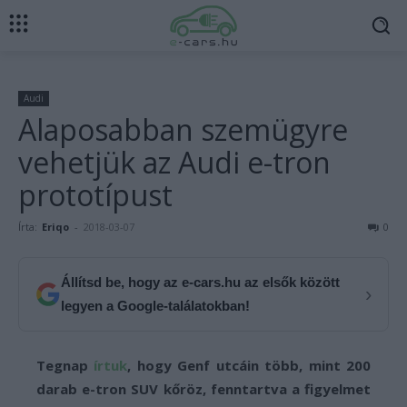
Audi
Alaposabban szemügyre
vehetjük az Audi e-tron
prototípust
Írta:
Eriqo
-
2018-03-07
0
Állítsd be, hogy az e-cars.hu az elsők között
›
legyen a Google-találatokban!
Tegnap
írtuk
, hogy Genf utcáin több, mint 200
darab e-tron SUV kőröz, fenntartva a figyelmet