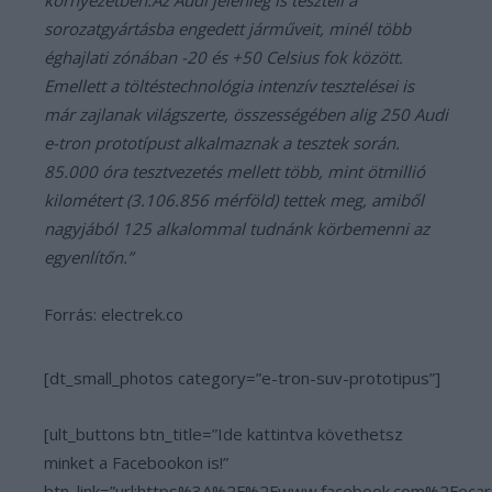
környezetben.Az Audi jelenleg is teszteli a
sorozatgyártásba engedett járműveit, minél több
éghajlati zónában -20 és +50 Celsius fok között.
Emellett a töltéstechnológia intenzív tesztelései is
már zajlanak világszerte, összességében alig 250 Audi
e-tron prototípust alkalmaznak a tesztek során.
85.000 óra tesztvezetés mellett több, mint ötmillió
kilométert (3.106.856 mérföld) tettek meg, amiből
nagyjából 125 alkalommal tudnánk körbemenni az
egyenlítőn.”
Forrás: electrek.co
[dt_small_photos category=”e-tron-suv-prototipus”]
[ult_buttons btn_title=”Ide kattintva követhetsz
minket a Facebookon is!”
btn_link=”url:https%3A%2F%2Fwww.facebook.com%2Fecar