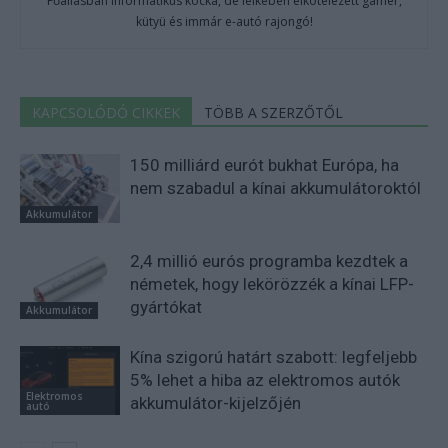
Főállásban Informatikus kocka, de lelkében elkötelezett gamer,
kütyü és immár e-autó rajongó!
KAPCSOLÓDÓ CIKKEK
TÖBB A SZERZŐTŐL
150 milliárd eurót bukhat Európa, ha
nem szabadul a kínai akkumulátoroktól
Akkumulátor
2,4 millió eurós programba kezdtek a
németek, hogy lekörözzék a kínai LFP-
gyártókat
Akkumulátor
Kína szigorú határt szabott: legfeljebb
5% lehet a hiba az elektromos autók
Elektromos
akkumulátor-kijelzőjén
autó