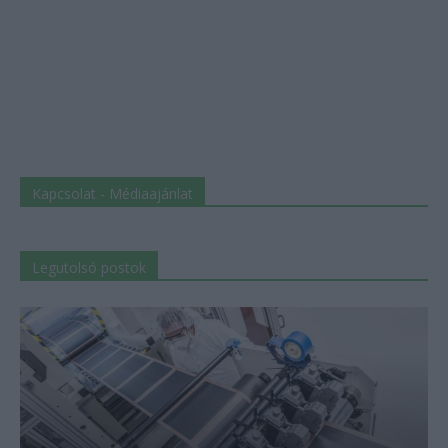
Kapcsolat - Médiaajánlat
Legutolsó postok