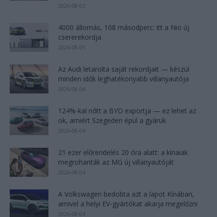
2026-08-05
4000 állomás, 108 másodperc: itt a Nio új
csererekordja
2026-08-05
Az Audi letarolta saját rekordjait — készül
minden idők leghatékonyabb villanyautója
2026-08-04
124%-kal nőtt a BYD exportja — ez lehet az
ok, amiért Szegeden épül a gyáruk
2026-08-04
21 ezer előrendelés 20 óra alatt: a kínaiak
megrohanták az MG új villanyautóját
2026-08-04
A Volkswagen bedobta azt a lapot Kínában,
amivel a helyi EV-gyártókat akarja megelőzni
2026-08-04