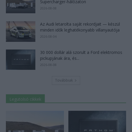
Supercharger-hálózaton
2026-08-08
Az Audi letarolta saját rekordjait — készül
minden idők leghatékonyabb villanyautója
2026-08-04
30 000 dollár alá szorult a Ford elektromos
pickupjának ára, és...
2026-08-08
Továbbiak
Legutolsó cikkek