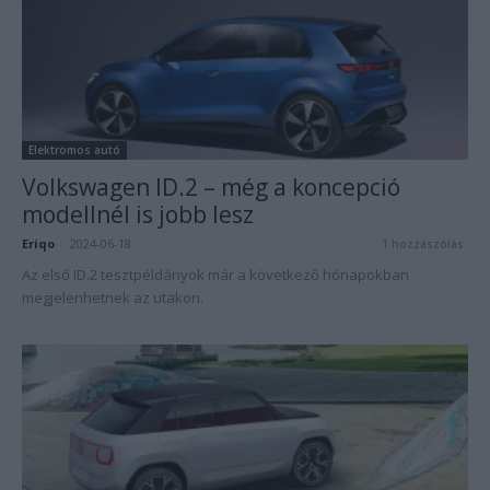
Elektromos autó
Volkswagen ID.2 – még a koncepció
modellnél is jobb lesz
Eriqo
-
2024-06-18
1 hozzászólás
Az első ID.2 tesztpéldányok már a következő hónapokban
megjelenhetnek az utakon.