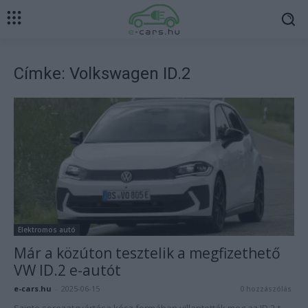
Címke: Volkswagen ID.2
Elektromos autó
Már a közúton tesztelik a megfizethető
VW ID.2 e-autót
e-cars.hu
-
2025-06-15
0 hozzászólás