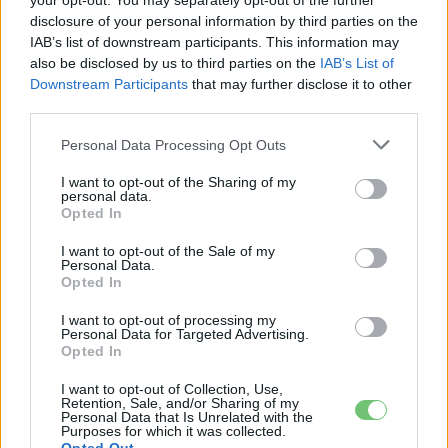
your opt-out. You may separately opt-out of the further
Ekkor veszi át a Volkswagen ID.2 az e-up!
disclosure of your personal information by third parties on the
helyét
IAB’s list of downstream participants. This information may
also be disclosed by us to third parties on the
IAB’s List of
Eriqo
-
2022-05-16
0 hozzászólás
Downstream Participants
that may further disclose it to other
Még 2,5 évig biztosan megvehető lesz a Volkswagen e-Up!
third parties.
Personal Data Processing Opt Outs
Legolvasottabb cikkek
I want to opt-out of the Sharing of my
personal data.
8500-an rendeltek vakon egy autót, amit
Opted In
nem láttak — megkezdődött a...
2026-08-07
I want to opt-out of the Sale of my
Personal Data.
Opted In
97,6 százalékon áll Norvégia villanyautó-
aránya – közben átrendeződött a márkák
I want to opt-out of processing my
Personal Data for Targeted Advertising.
sorrendje
Opted In
2026-08-07
I want to opt-out of Collection, Use,
150 milliárd eurót bukhat Európa, ha nem
Retention, Sale, and/or Sharing of my
Personal Data that Is Unrelated with the
szabadul a kínai akkumulátoroktól
Purposes for which it was collected.
2026-08-07