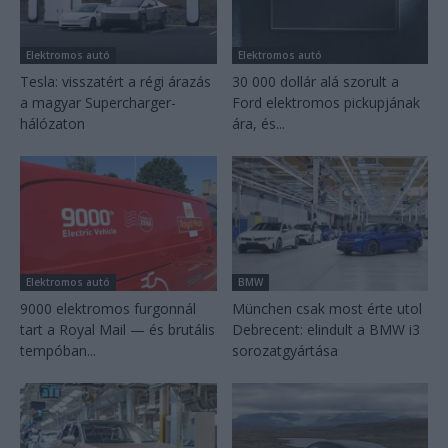
Elektromos autó
Elektromos autó
Tesla: visszatért a régi árazás
30 000 dollár alá szorult a
a magyar Supercharger-
Ford elektromos pickupjának
hálózaton
ára, és...
Elektromos autó
BMW
9000 elektromos furgonnál
München csak most érte utol
tart a Royal Mail — és brutális
Debrecent: elindult a BMW i3
tempóban...
sorozatgyártása