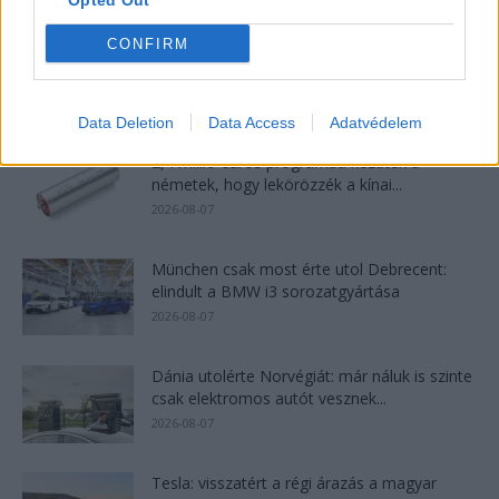
Opted Out
CONFIRM
25 százalékkal sűrűbb energiát rejt az
európai szilárdtest-akkumulátor
2026-08-07
Data Deletion
Data Access
Adatvédelem
2,4 millió eurós programba kezdtek a
németek, hogy lekörözzék a kínai...
2026-08-07
München csak most érte utol Debrecent:
elindult a BMW i3 sorozatgyártása
2026-08-07
Dánia utolérte Norvégiát: már náluk is szinte
csak elektromos autót vesznek...
2026-08-07
Tesla: visszatért a régi árazás a magyar