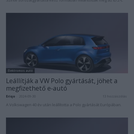
Szinte sorozatgyártása kész formában villantották meg az ID.2-t.
Elektromos autó
Leállítják a VW Polo gyártását, jöhet a
megfizethető e-autó
Eriqo
-
2024-09-30
13 hozzászólás
A Volkswagen 40 év után leállította a Polo gyártását Európában.