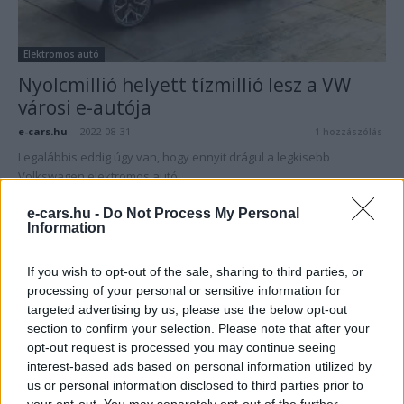
Elektromos autó
Nyolcmillió helyett tízmillió lesz a VW
városi e-autója
e-cars.hu
-
2022-08-31
1 hozzászólás
Legalábbis eddig úgy van, hogy ennyit drágul a legkisebb
Volkswagen elektromos autó.
e-cars.hu -
Do Not Process My Personal
Information
If you wish to opt-out of the sale, sharing to third parties, or
processing of your personal or sensitive information for
targeted advertising by us, please use the below opt-out
section to confirm your selection. Please note that after your
opt-out request is processed you may continue seeing
interest-based ads based on personal information utilized by
us or personal information disclosed to third parties prior to
Elektromos autó