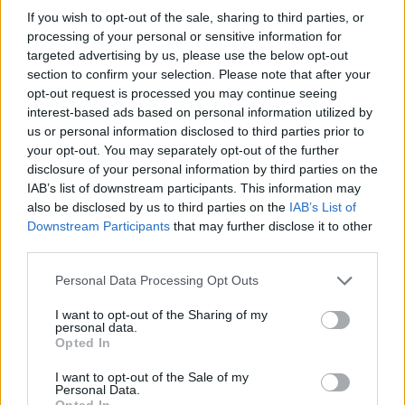
If you wish to opt-out of the sale, sharing to third parties, or
processing of your personal or sensitive information for
25 százalékkal sűrűbb energiát rejt az
targeted advertising by us, please use the below opt-out
európai szilárdtest-akkumulátor
section to confirm your selection. Please note that after your
2026-08-07
opt-out request is processed you may continue seeing
interest-based ads based on personal information utilized by
150 milliárd eurót bukhat Európa, ha nem
us or personal information disclosed to third parties prior to
szabadul a kínai akkumulátoroktól
your opt-out. You may separately opt-out of the further
disclosure of your personal information by third parties on the
2026-08-07
IAB’s list of downstream participants. This information may
also be disclosed by us to third parties on the
IAB’s List of
Hivatalos papírokban bukkant fel a Smart #2
Downstream Participants
that may further disclose it to other
– kiderült az ár...
third parties.
2026-08-08
Personal Data Processing Opt Outs
München csak most érte utol Debrecent:
I want to opt-out of the Sharing of my
elindult a BMW i3 sorozatgyártása
personal data.
Opted In
2026-08-07
I want to opt-out of the Sale of my
Personal Data.
30 000 dollár alá szorult a Ford elektromos
Opted In