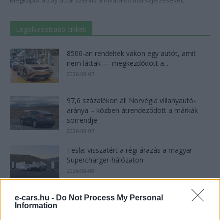
Megkapta a Zay utcai szerviz a hivatalos márkajelzéseket.
Legolvasottabb cikkek
8500-an rendeltek vakon egy autót, amit
nem láttak — megkezdődött a...
2026-08-07
97,6 százalékon áll Norvégia villanyautó-
aránya – közben átrendeződött a márkák
sorrendje
2026-08-07
Tesla: visszatért a régi árazás a magyar
Supercharger-hálózaton
2026-08-08
A BYD hat szabadalommal készül a 2027-es
e-cars.hu -
Do Not Process My Personal
Information
szilárdtest-akkumulátor-áttörésre
2026-08-08