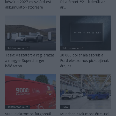
készül a 2027-es szilárdtest-
fel a Smart #2 – kiderült az
akkumulátor-áttörésre
ár...
Elektromos autó
Elektromos autó
Tesla: visszatért a régi árazás
30 000 dollár alá szorult a
a magyar Supercharger-
Ford elektromos pickupjának
hálózaton
ára, és...
Elektromos autó
BMW
9000 elektromos furgonnál
München csak most érte utol