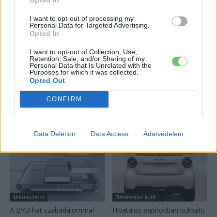
pickupjának ára, és...
2026-08-08
I want to opt-out of processing my
Personal Data for Targeted Advertising.
Opted In
2,4 millió eurós programba kezdtek a
németek, hogy lekörözzék a kínai...
I want to opt-out of Collection, Use,
Retention, Sale, and/or Sharing of my
2026-08-07
Personal Data that Is Unrelated with the
Purposes for which it was collected.
Opted Out
Továbbiak
CONFIRM
Legutolsó cikkek
Data Deletion
Data Access
Adatvédelem
Akkumulátor
Elektromos autó
A BYD hat szabadalommal
Hivatalos papírokban bukkant