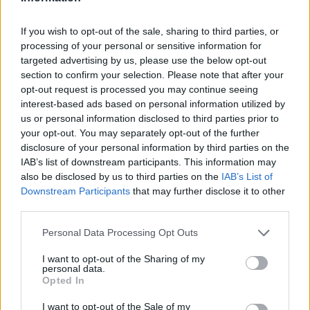
áramot ad
2026-08-10
If you wish to opt-out of the sale, sharing to third parties, or
processing of your personal or sensitive information for
Amíg Európa áramhiánytól tart, Texas
targeted advertising by us, please use the below opt-out
bevetett egy 500 MWh-s Tesla
section to confirm your selection. Please note that after your
energiatárolót
opt-out request is processed you may continue seeing
2026-08-09
interest-based ads based on personal information utilized by
8500-an rendeltek vakon egy autót, amit
us or personal information disclosed to third parties prior to
nem láttak — megkezdődött a...
your opt-out. You may separately opt-out of the further
disclosure of your personal information by third parties on the
2026-08-07
IAB’s list of downstream participants. This information may
also be disclosed by us to third parties on the
IAB’s List of
25 százalékkal sűrűbb energiát rejt az
Downstream Participants
that may further disclose it to other
európai szilárdtest-akkumulátor
third parties.
2026-08-07
Personal Data Processing Opt Outs
97,6 százalékon áll Norvégia villanyautó-
I want to opt-out of the Sharing of my
aránya – közben átrendeződött a márkák
personal data.
sorrendje
Opted In
2026-08-07
I want to opt-out of the Sale of my