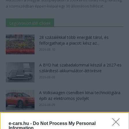
Miközben a magyar autópályákon a 350 kW-os töltés még ritkaság,
a szomszédban éppen kiépül egy 30 állomásos hálózat.
Legolvasottabb cikkek
28 százalékkal több energiát tárol, és
felforgathatja a piacot: kész az...
2026-08-10
A BYD hat szabadalommal készül a 2027-es
szilárdtest-akkumulátor-áttörésre
2026-08-08
A Volkswagen csendben kínai technológiára
építi az elektromos jövőjét
2026-08-09
Épül Európa legnagyobb vas-levegő
e-cars.hu -
Do Not Process My Personal
akkumulátoros tárolója, négy napra elég
Information