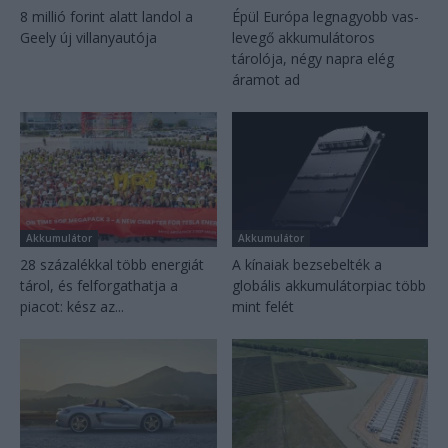
8 millió forint alatt landol a
Épül Európa legnagyobb vas-
Geely új villanyautója
levegő akkumulátoros
tárolója, négy napra elég
áramot ad
Akkumulátor
Akkumulátor
28 százalékkal több energiát
A kínaiak bezsebelték a
tárol, és felforgathatja a
globális akkumulátorpiac több
piacot: kész az...
mint felét