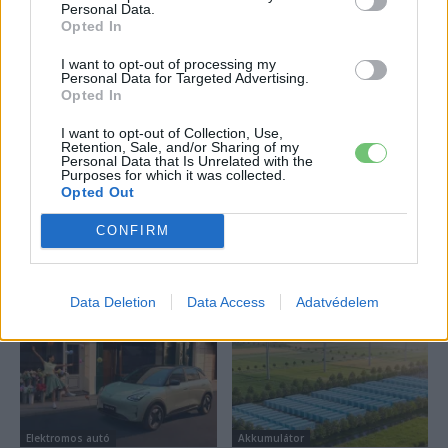
Personal Data.
Tesla: visszatért a régi árazás a magyar
Opted In
Supercharger-hálózaton
2026-08-08
I want to opt-out of processing my
Personal Data for Targeted Advertising.
Opted In
8 millió forint alatt landol a Geely új
villanyautója
I want to opt-out of Collection, Use,
Retention, Sale, and/or Sharing of my
2026-08-10
Personal Data that Is Unrelated with the
Purposes for which it was collected.
Opted Out
Továbbiak
CONFIRM
Legutolsó cikkek
Data Deletion
Data Access
Adatvédelem
Elektromos autó
Akkumulátor