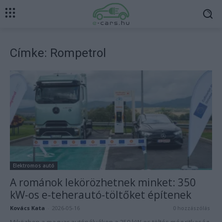
Címke: Rompetrol
Elektromos autó
A románok lekörözhetnek minket: 350
kW-os e-teherautó-töltőket építenek
Kovács Kata
-
2026-05-16
0 hozzászólás