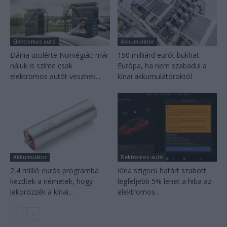
Elektromos autó
Akkumulátor
Dánia utolérte Norvégiát: már
150 milliárd eurót bukhat
náluk is szinte csak
Európa, ha nem szabadul a
elektromos autót vesznek...
kínai akkumulátoroktól
Akkumulátor
Elektromos autó
2,4 millió eurós programba
Kína szigorú határt szabott:
kezdtek a németek, hogy
legfeljebb 5% lehet a hiba az
lekörözzék a kínai...
elektromos...