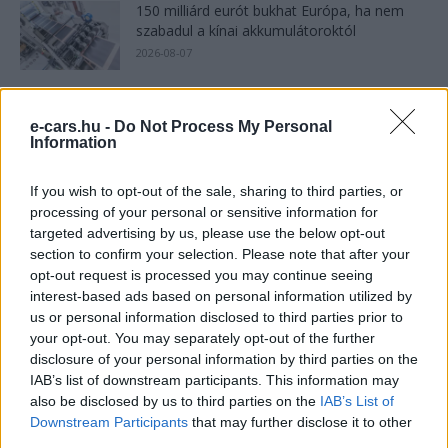
150 milliárd eurót bukhat Európa, ha nem
szabadul a kínai akkumulátoroktól
2026-08-07
2,4 millió eurós programba kezdtek a
németek, hogy lekörözzék a kínai...
e-cars.hu -
Do Not Process My Personal
Information
2026-08-07
If you wish to opt-out of the sale, sharing to third parties, or
Dánia utolérte Norvégiát: már náluk is szinte
processing of your personal or sensitive information for
csak elektromos autót vesznek...
targeted advertising by us, please use the below opt-out
2026-08-07
section to confirm your selection. Please note that after your
opt-out request is processed you may continue seeing
interest-based ads based on personal information utilized by
21 ezer előrendelés 20 óra alatt: a kínaiak
megrohanták az MG...
us or personal information disclosed to third parties prior to
your opt-out. You may separately opt-out of the further
2026-08-04
disclosure of your personal information by third parties on the
IAB’s list of downstream participants. This information may
Kína szigorú határt szabott: legfeljebb 5%
also be disclosed by us to third parties on the
IAB’s List of
lehet a hiba az elektromos...
Downstream Participants
that may further disclose it to other
2026-08-05
third parties.