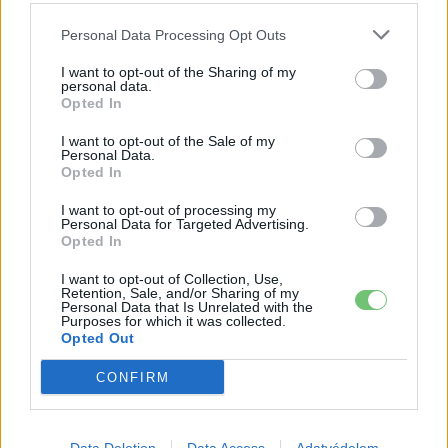
Personal Data Processing Opt Outs
A Volkswagen bedobta azt a lapot Kínában,
amivel a helyi EV-gyártókat...
I want to opt-out of the Sharing of my
2026-08-04
personal data.
Opted In
Az Audi letarolta saját rekordjait — készül
I want to opt-out of the Sale of my
Personal Data.
minden idők leghatékonyabb villanyautója
Opted In
2026-08-04
I want to opt-out of processing my
Personal Data for Targeted Advertising.
9 perc töltés, 450 kilométer hatótáv – ezzel
Opted In
indulhat harcba a...
2026-08-05
I want to opt-out of Collection, Use,
Retention, Sale, and/or Sharing of my
Personal Data that Is Unrelated with the
Purposes for which it was collected.
A Leapmotor átlépte a 100 ezres
Opted Out
álomhatárt, és lekörözte a Changant
2026-08-05
CONFIRM
124%-kal nőtt a BYD exportja — ez lehet az
ok, amiért...