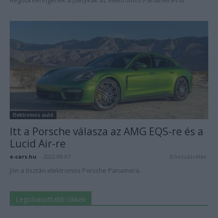
Régóta keringenek a pletykák az elektromos Panamera-ról.
Elektromos autó
Itt a Porsche válasza az AMG EQS-re és a
Lucid Air-re
e-cars.hu
-
2022-09-07
0 hozzászólás
Jön a tisztán elektromos Porsche Panamera.
Legolvasottabb cikkek