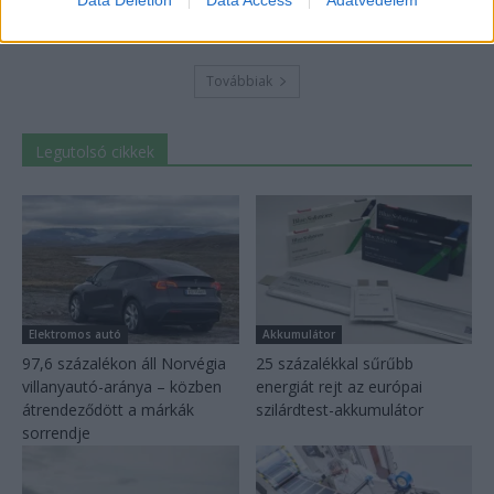
Data Deletion
Data Access
Adatvédelem
2026-08-04
Továbbiak
Legutolsó cikkek
Elektromos autó
Akkumulátor
97,6 százalékon áll Norvégia
25 százalékkal sűrűbb
villanyautó-aránya – közben
energiát rejt az európai
átrendeződött a márkák
szilárdtest-akkumulátor
sorrendje