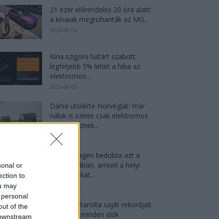
21 ezer előrendelés 20 óra alatt:
a kínaiak megrohanták az MG...
2026-08-04
Kína szigorú határt szabott:
legfeljebb 5% lehet a hiba az
elektromos...
2026-08-05
Dánia utolérte Norvégiát: már
náluk is szinte csak elektromos
autót vesznek...
2026-08-07
A Volkswagen bedobta azt a
lapot Kínában, amivel a helyi
sonal or
EV-gyártókat...
ection to
2026-08-04
ou may
 personal
Az Audi letarolta saját rekordjait
out of the
— készül minden idők
 downstream