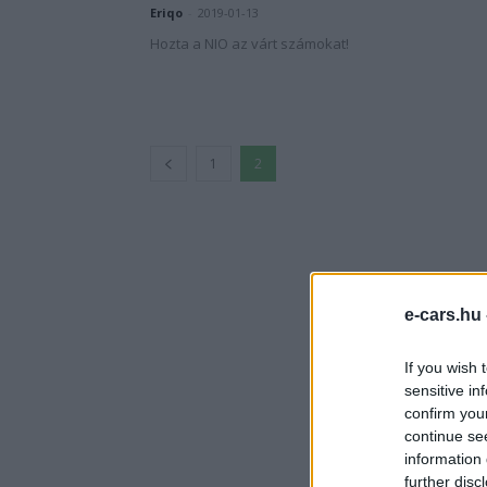
Eriqo
-
2019-01-13
Hozta a NIO az várt számokat!
1
2
e-cars.hu
If you wish 
sensitive in
confirm you
continue se
information 
further disc