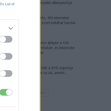
leghatékonyabb villanyautója
B’s List of
2026-08-04
9 perc töltés, 450 kilométer
hatótáv – ezzel indulhat harcba
a...
2026-08-05
A Leapmotor átlépte a 100
ezres álomhatárt, és lekörözte
a Changant
2026-08-05
124%-kal nőtt a BYD exportja
— ez lehet az ok, amiért...
2026-08-04
Továbbiak