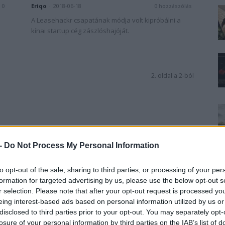
Eriqo
-
2018-06-18
0
0 hozzászólás
A Leasehackr csapatának módja volt kipróbálni a
kínai startup cég zászlóshajóját.
2. oldal a 2-ból
 -
Do Not Process My Personal Information
to opt-out of the sale, sharing to third parties, or processing of your per
formation for targeted advertising by us, please use the below opt-out s
r selection. Please note that after your opt-out request is processed y
eing interest-based ads based on personal information utilized by us or
disclosed to third parties prior to your opt-out. You may separately opt-
losure of your personal information by third parties on the IAB’s list of