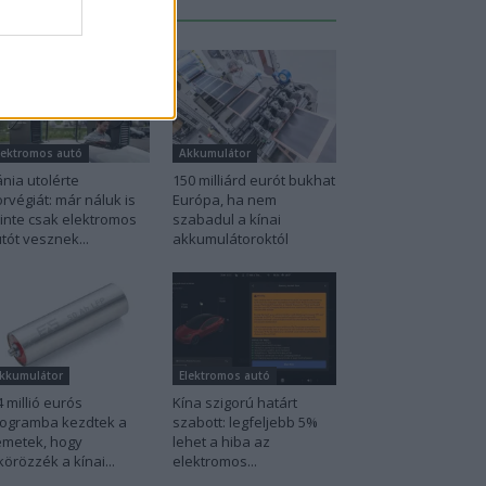
Legutolsó cikkek
lektromos autó
Akkumulátor
nia utolérte
150 milliárd eurót bukhat
rvégiát: már náluk is
Európa, ha nem
inte csak elektromos
szabadul a kínai
tót vesznek...
akkumulátoroktól
kkumulátor
Elektromos autó
4 millió eurós
Kína szigorú határt
ogramba kezdtek a
szabott: legfeljebb 5%
metek, hogy
lehet a hiba az
körözzék a kínai...
elektromos...