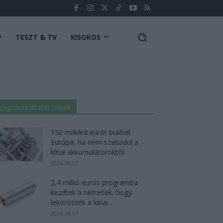
P
TESZT & TV
KISOKOS
Legolvasottabb cikkek
150 milliárd eurót bukhat
Európa, ha nem szabadul a
kínai akkumulátoroktól
2026-08-07
2,4 millió eurós programba
kezdtek a németek, hogy
lekörözzék a kínai...
2026-08-07