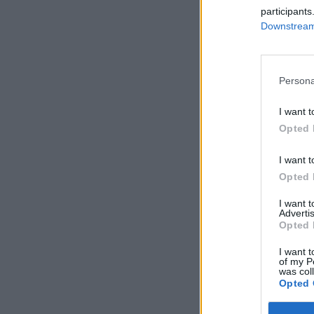
participants
Downstream 
Persona
I want t
Opted 
I want t
Opted 
I want 
Advertis
Opted 
I want t
of my P
was col
Opted 