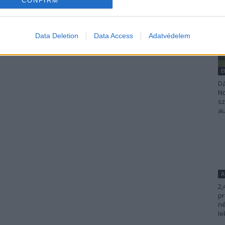
CONFIRM
Data Deletion
Data Access
Adatvédelem
E
Dá
No
sz
au
A
2,
pr
né
le