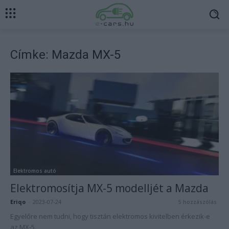
Címke: Mazda MX-5
Elektromos autó
Elektromosítja MX-5 modelljét a Mazda
Eriqo
-
2023-07-24
5 hozzászólás
Egyelőre nem tudni, hogy tisztán elektromos kivitelben érkezik-e
az MX-5.