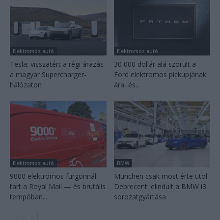
Elektromos autó
Elektromos autó
Tesla: visszatért a régi árazás
30 000 dollár alá szorult a
a magyar Supercharger-
Ford elektromos pickupjának
hálózaton
ára, és...
Elektromos autó
BMW
9000 elektromos furgonnál
München csak most érte utol
tart a Royal Mail — és brutális
Debrecent: elindult a BMW i3
tempóban...
sorozatgyártása