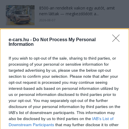
8500-an rendeltek vakon egy autót, amit
nem láttak — megkezdődött a...
2026-08-07
97,6 százalékon áll Norvégia villanyautó-
e-cars.hu -
Do Not Process My Personal
aránya – közben átrendeződött a márkák
Information
sorrendje
2026-08-07
If you wish to opt-out of the sale, sharing to third parties, or
A BYD hat szabadalommal készül a 2027-es
processing of your personal or sensitive information for
szilárdtest-akkumulátor-áttörésre
targeted advertising by us, please use the below opt-out
section to confirm your selection. Please note that after your
2026-08-08
opt-out request is processed you may continue seeing
interest-based ads based on personal information utilized by
Tesla: visszatért a régi árazás a magyar
us or personal information disclosed to third parties prior to
Supercharger-hálózaton
your opt-out. You may separately opt-out of the further
2026-08-08
disclosure of your personal information by third parties on the
IAB’s list of downstream participants. This information may
also be disclosed by us to third parties on the
IAB’s List of
25 százalékkal sűrűbb energiát rejt az
Downstream Participants
that may further disclose it to other
európai szilárdtest-akkumulátor