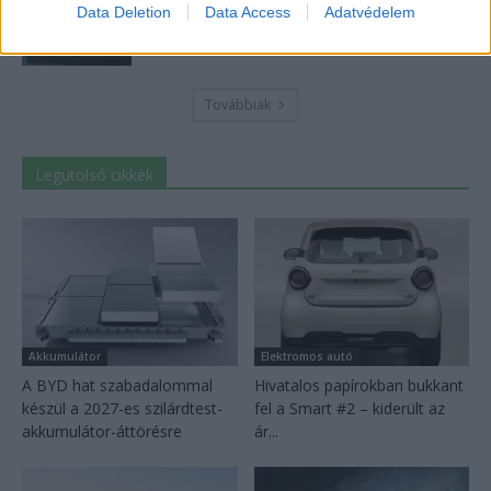
30 000 dollár alá szorult a Ford elektromos
Data Deletion
Data Access
Adatvédelem
pickupjának ára, és...
2026-08-08
Továbbiak
Legutolsó cikkek
Akkumulátor
Elektromos autó
A BYD hat szabadalommal
Hivatalos papírokban bukkant
készül a 2027-es szilárdtest-
fel a Smart #2 – kiderült az
akkumulátor-áttörésre
ár...