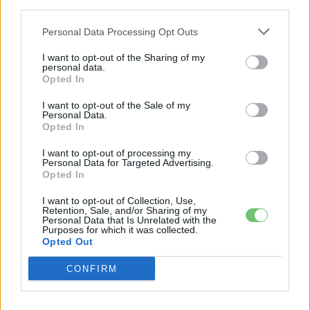
third parties.
2026-08-07
Personal Data Processing Opt Outs
150 milliárd eurót bukhat Európa, ha nem
szabadul a kínai akkumulátoroktól
I want to opt-out of the Sharing of my
personal data.
2026-08-07
Opted In
I want to opt-out of the Sale of my
Hivatalos papírokban bukkant fel a Smart #2
Personal Data.
– kiderült az ár...
Opted In
2026-08-08
I want to opt-out of processing my
Personal Data for Targeted Advertising.
Opted In
München csak most érte utol Debrecent:
elindult a BMW i3 sorozatgyártása
I want to opt-out of Collection, Use,
2026-08-07
Retention, Sale, and/or Sharing of my
Personal Data that Is Unrelated with the
Purposes for which it was collected.
Opted Out
2,4 millió eurós programba kezdtek a
németek, hogy lekörözzék a kínai...
CONFIRM
2026-08-07