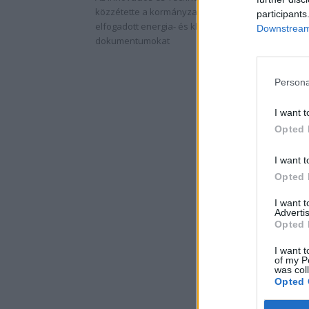
közzétette a kormányzati honlapon a közelmúltba
participants
elfogadott energia- és klímapolitikai stratégiai
Downstream 
dokumentumokat
Persona
I want t
Opted 
I want t
Opted 
I want 
Advertis
Opted 
I want t
of my P
was col
Opted 