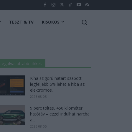
P
TESZT & TV
KISOKOS
Legolvasottabb cikkek
Kína szigorú határt szabott:
legfeljebb 5% lehet a hiba az
elektromos...
2026-08-05
9 perc töltés, 450 kilométer
hatótáv – ezzel indulhat harcba
a...
2026-08-05