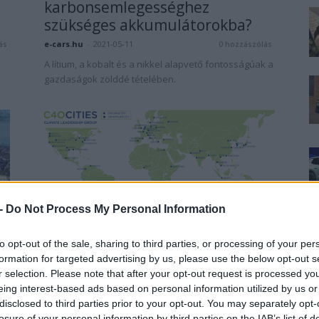
karbonsemlegességhez
szükséges akkumulátorokba?
e-cars.hu
-
2021-05-11
ás
0 hozzászólás
A lítium, a kobalt és a nikkel alapvető fontosságúak a
gazdaságok zölddé tételében.
 -
Do Not Process My Personal Information
Egyéb
i
C40 Cities: Nyilatkozat a fosszilis
to opt-out of the sale, sharing to third parties, or processing of your per
s
üzemanyagmentes utcákért
formation for targeted advertising by us, please use the below opt-out s
r selection. Please note that after your opt-out request is processed y
Eriqo
-
2018-05-28
0 hozzászólás
eing interest-based ads based on personal information utilized by us or
ás
Mi is pár hete találkoztunk ezzel az egyezménnyel
disclosed to third parties prior to your opt-out. You may separately opt-
és szeretnénk mindenkinek bemutatni, akit érdekel a
losure of your personal information by third parties on the IAB’s list of