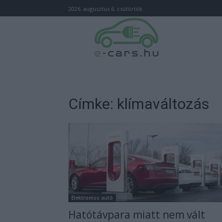
2026. augusztus 6. csütörtök
Címke: klímaváltozás
Elektromos autó
Hatótávpara miatt nem vált