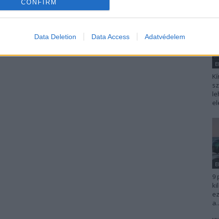
CONFIRM
Data Deletion
Data Access
Adatvédelem
E
Kí
sz
le
el
E
9 
ki
ez
a..