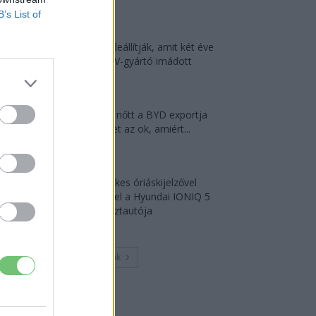
2026-08-05
B’s List of
A kínaiak leállítják, amit két éve
minden EV-gyártó imádott
2026-08-03
124%-kal nőtt a BYD exportja
— ez lehet az ok, amiért...
2026-08-04
18 hüvelykes óriáskijelzővel
bukkant fel a Hyundai IONIQ 5
titkos tesztautója
2026-08-03
Továbbiak
Legutolsó cikkek