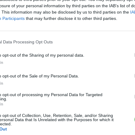
igénylést.
losure of your personal information by third parties on the IAB’s list of
. This information may also be disclosed by us to third parties on the
IA
Participants
that may further disclose it to other third parties.
l Data Processing Opt Outs
o opt-out of the Sharing of my personal data.
In
BYD
Brutálisan jó áron debütáltak
o opt-out of the Sale of my Personal Data.
Magyarországon a kínai BYD
In
elektromos autók
ás
to opt-out of processing my Personal Data for Targeted
e-cars.hu
-
2023-10-17
64 hozzászólás
-at
ing.
In
Megkapta hazai árait a három BYD tisztán
elektromos autó.
o opt-out of Collection, Use, Retention, Sale, and/or Sharing
ersonal Data that Is Unrelated with the Purposes for which it
lected.
Out