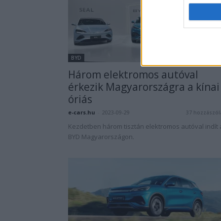
BYD
Három elektromos autóval
érkezik Magyarországra a kínai
óriás
e-cars.hu
-
2023-09-29
37 hozzászól
Kezdetben három tisztán elektromos autóval indít 
BYD Magyarországon.