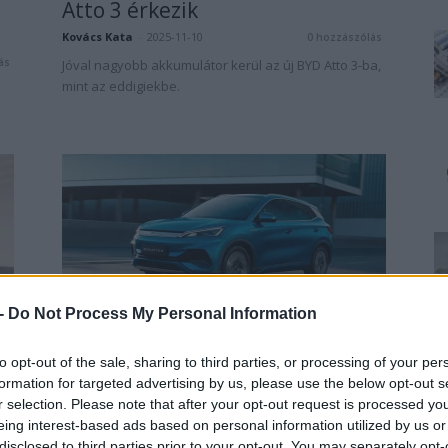
Atto 3 érkezik
Kovács Kata
-
2025-11-10
0 hozzászólás
ás
Jóval nagyobb akkumulátor kerül az új BYD Atto 3-ba,
mint az eddigiekbe.
BYD
 -
Do Not Process My Personal Information
a
Ezt az elektromos autót is úgy
viszik az állami pályázaton,
to opt-out of the sale, sharing to third parties, or processing of your per
mint...
formation for targeted advertising by us, please use the below opt-out s
ás
r selection. Please note that after your opt-out request is processed y
e-cars.hu
-
2025-01-18
1 hozzászólás
eing interest-based ads based on personal information utilized by us or
A Tesla Model Y után a BYD Atto 3 is átlépte az ötszáz
disclosed to third parties prior to your opt-out. You may separately opt-