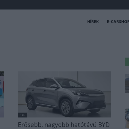
HÍREK
E-CARSHO
BYD
Erősebb, nagyobb hatótávú BYD