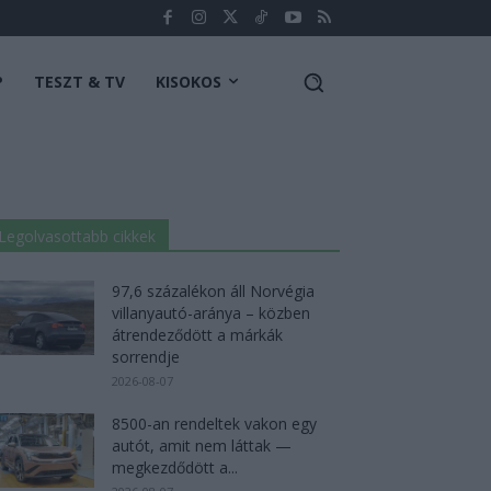
P
TESZT & TV
KISOKOS
Legolvasottabb cikkek
97,6 százalékon áll Norvégia
villanyautó-aránya – közben
átrendeződött a márkák
sorrendje
2026-08-07
8500-an rendeltek vakon egy
autót, amit nem láttak —
megkezdődött a...