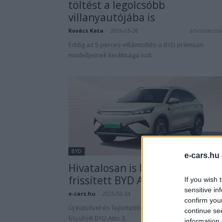
töltést a legolcsóbb
villanyautójába is
Kovács Kata
-
2026-05-28
6 hozzászól
Eddig az 5 perces villámtöltés a BYD prémium
modelljeinek kiváltsága volt.
BYD
e-cars.hu
Hivatalosan is bemutatkozott 
frissített BYD Atto 3 Kínában
If you wish 
sensitive in
e-cars.hu
-
2025-02-24
4 hozzászól
confirm you
Új külsővel és fejlettebb technológiával érkezik a
continue se
frissített BYD Atto 3.
information 