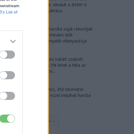
Debrecent: elindult a BMW i3
 downstream
sorozatgyártása
B’s List of
2026-08-07
Az Audi letarolta saját rekordjait
— készül minden idők
leghatékonyabb villanyautója
2026-08-04
Kína szigorú határt szabott:
legfeljebb 5% lehet a hiba az
elektromos...
2026-08-05
9 perc töltés, 450 kilométer
hatótáv – ezzel indulhat harcba
a...
2026-08-05
Továbbiak