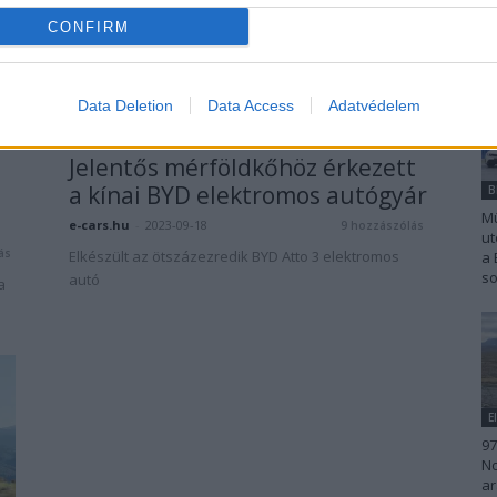
CONFIRM
Data Deletion
Data Access
Adatvédelem
BYD
Jelentős mérföldkőhöz érkezett
a kínai BYD elektromos autógyár
Mü
e-cars.hu
-
2023-09-18
9 hozzászólás
ut
ás
Elkészült az ötszázezredik BYD Atto 3 elektromos
a 
so
autó
a
E
97
No
ar