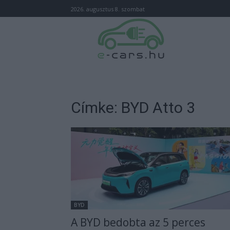
2026. augusztus 8. szombat
Címke: BYD Atto 3
BYD
A BYD bedobta az 5 perces