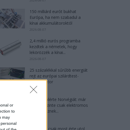
2026-08-07
150 milliárd eurót bukhat
Európa, ha nem szabadul a
kínai akkumulátoroktól
2026-08-07
2,4 millió eurós programba
kezdtek a németek, hogy
lekörözzék a kínai...
2026-08-07
25 százalékkal sűrűbb energiát
rejt az európai szilárdtest-
akkumulátor
2026-08-07
Dánia utolérte Norvégiát: már
náluk is szinte csak elektromos
sonal or
autót vesznek...
ection to
ou may
2026-08-07
 personal
München csak most érte utol
out of the