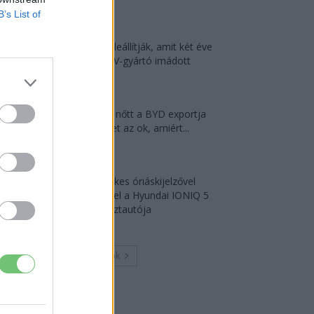
2026-08-05
B’s List of
A kínaiak leállítják, amit két éve
minden EV-gyártó imádott
2026-08-03
124%-kal nőtt a BYD exportja
— ez lehet az ok, amiért...
2026-08-04
18 hüvelykes óriáskijelzővel
bukkant fel a Hyundai IONIQ 5
titkos tesztautója
2026-08-03
Továbbiak
Legutolsó cikkek