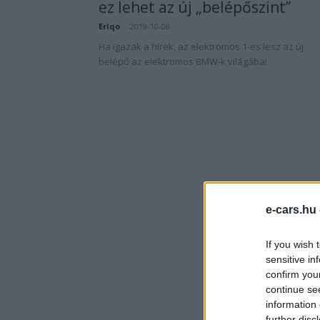
ez lehet az új „belépőszint”
Eriqo
-
2019-10-08
Ha igazak a hírek, az elektromos 1-es lesz az új
belépő az elektromos BMW-k világába!
e-cars.hu
If you wish 
sensitive in
confirm you
continue se
information 
further disc