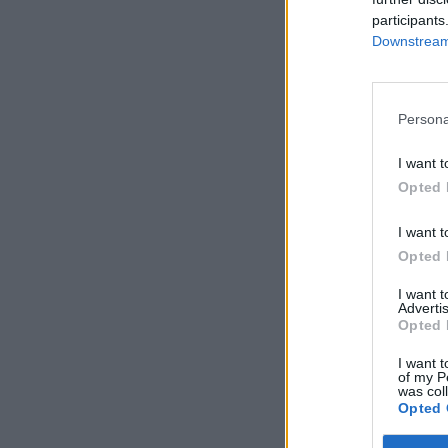
participants
Downstream 
Persona
I want t
Opted 
I want t
Opted 
I want 
Advertis
Opted 
I want t
of my P
was col
Opted 