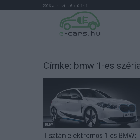
2026. augusztus 6. csütörtök
Címke: bmw 1-es széri
BMW
Tisztán elektromos 1-es BMW: