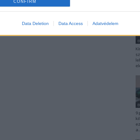
CONFIRM
Data Deletion
Data Access
Adatvédelem
E
Kí
sz
le
el
E
9 
ki
ez
a..