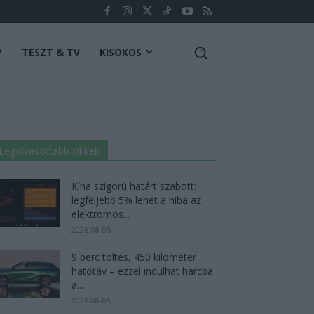
P
TESZT & TV
KISOKOS
Legolvasottabb cikkek
Kína szigorú határt szabott:
legfeljebb 5% lehet a hiba az
elektromos...
2026-08-05
9 perc töltés, 450 kilométer
hatótáv – ezzel indulhat harcba
a...
2026-08-05