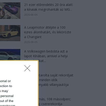
21 ezer előrendelés 20 óra alatt:
a kínaiak megrohanták az MG...
2026-08-04
A Leapmotor átlépte a 100
ezres álomhatárt, és lekörözte
a Changant
2026-08-05
A Volkswagen bedobta azt a
lapot Kínában, amivel a helyi
EV-gyártókat...
2026-08-04
Az Audi letarolta saját rekordjait
— készül minden idők
sonal or
leghatékonyabb villanyautója
ection to
2026-08-04
ou may
 personal
4000 állomás, 108 másodperc:
out of the
itt a Nio új csererekordja
 downstream