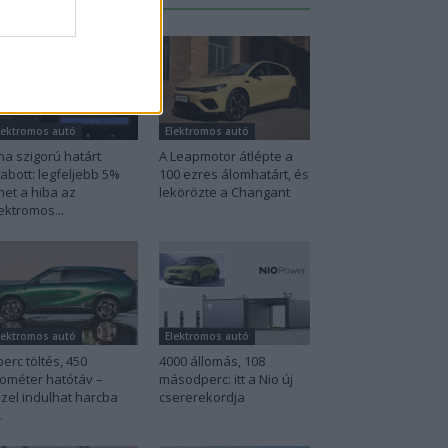
lektromos autó
Elektromos autó
na szigorú határt
A Leapmotor átlépte a
abott: legfeljebb 5%
100 ezres álomhatárt, és
het a hiba az
lekörözte a Changant
ektromos...
lektromos autó
Elektromos autó
perc töltés, 450
4000 állomás, 108
lométer hatótáv –
másodperc: itt a Nio új
zel indulhat harcba
csererekordja
.