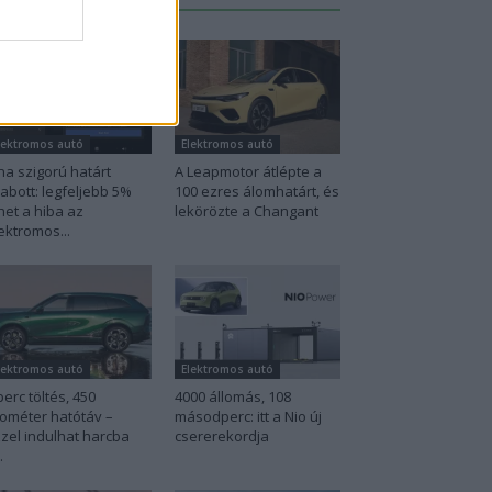
lektromos autó
Elektromos autó
na szigorú határt
A Leapmotor átlépte a
abott: legfeljebb 5%
100 ezres álomhatárt, és
het a hiba az
lekörözte a Changant
ektromos...
lektromos autó
Elektromos autó
perc töltés, 450
4000 állomás, 108
lométer hatótáv –
másodperc: itt a Nio új
zel indulhat harcba
csererekordja
.