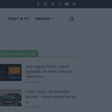
P
TESZT & TV
KISOKOS
Legolvasottabb cikkek
Kína szigorú határt szabott:
legfeljebb 5% lehet a hiba az
elektromos...
2026-08-05
9 perc töltés, 450 kilométer
hatótáv – ezzel indulhat harcba
a...
2026-08-05