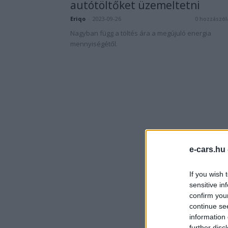
autótöltőket üzemeltetni
Eriqo
-
2023-09-26
0 hozzászól
Nagyban függ a töltés ára a megújuló energia
mennyiségétől.
e-cars.hu
If you wish 
sensitive in
confirm you
continue se
information 
further disc