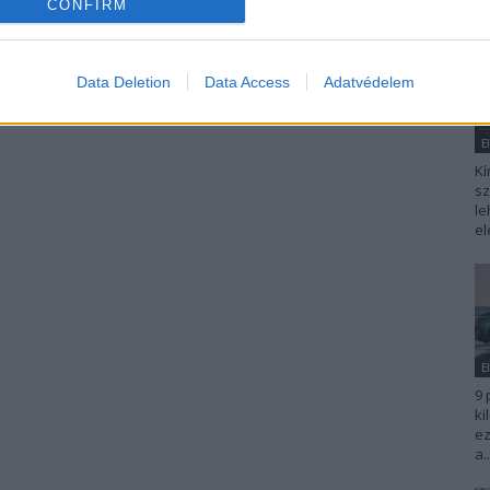
CONFIRM
Data Deletion
Data Access
Adatvédelem
E
Kí
sz
le
el
E
9 
ki
ez
a..