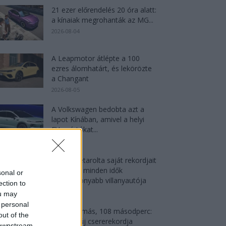
21 ezer előrendelés 20 óra alatt:
a kínaiak megrohanták az MG...
2026-08-04
A Leapmotor átlépte a 100
ezres álomhatárt, és lekörözte
a Changant
2026-08-05
A Volkswagen bedobta azt a
lapot Kínában, amivel a helyi
EV-gyártókat...
2026-08-04
Az Audi letarolta saját rekordjait
— készül minden idők
sonal or
leghatékonyabb villanyautója
ection to
2026-08-04
ou may
 personal
4000 állomás, 108 másodperc:
out of the
itt a Nio új csererekordja
 downstream