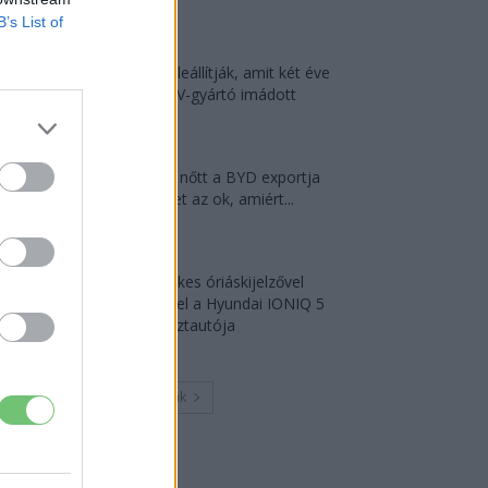
2026-08-05
B’s List of
A kínaiak leállítják, amit két éve
minden EV-gyártó imádott
2026-08-03
124%-kal nőtt a BYD exportja
— ez lehet az ok, amiért...
2026-08-04
18 hüvelykes óriáskijelzővel
bukkant fel a Hyundai IONIQ 5
titkos tesztautója
2026-08-03
Továbbiak
Legutolsó cikkek