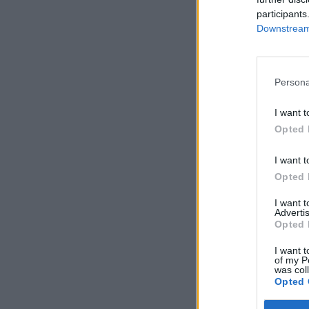
participants
Downstream 
Persona
I want t
Opted 
I want t
Opted 
I want 
Advertis
Opted 
I want t
of my P
was col
Opted 