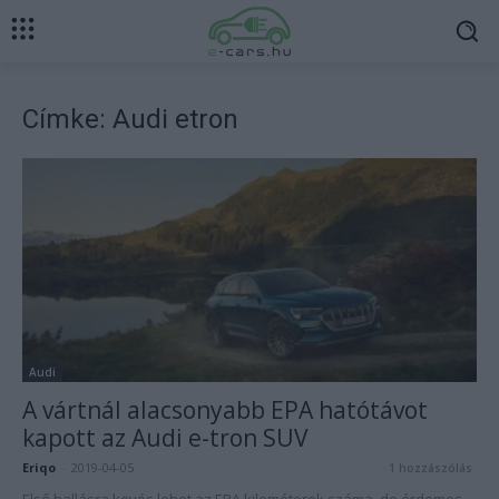
Címke: Audi etron
Audi
A vártnál alacsonyabb EPA hatótávot
kapott az Audi e-tron SUV
Eriqo
-
2019-04-05
1 hozzászólás