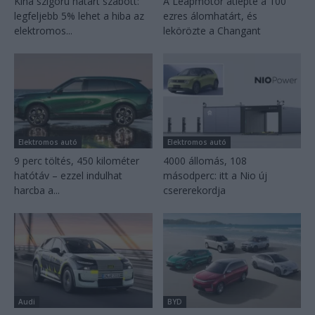
Kína szigorú határt szabott:
A Leapmotor átlépte a 100
legfeljebb 5% lehet a hiba az
ezres álomhatárt, és
elektromos...
lekörözte a Changant
Elektromos autó
Elektromos autó
9 perc töltés, 450 kilométer
4000 állomás, 108
hatótáv – ezzel indulhat
másodperc: itt a Nio új
harcba a...
csererekordja
Audi
BYD