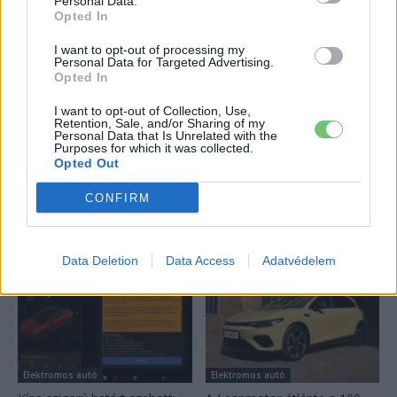
124%-kal nőtt a BYD exportja — ez lehet az
Personal Data.
Opted In
ok, amiért...
2026-08-04
I want to opt-out of processing my
Personal Data for Targeted Advertising.
Opted In
18 hüvelykes óriáskijelzővel bukkant fel a
Hyundai IONIQ 5 titkos tesztautója
I want to opt-out of Collection, Use,
Retention, Sale, and/or Sharing of my
2026-08-03
Personal Data that Is Unrelated with the
Purposes for which it was collected.
Opted Out
Továbbiak
CONFIRM
Legutolsó cikkek
Data Deletion
Data Access
Adatvédelem
Elektromos autó
Elektromos autó