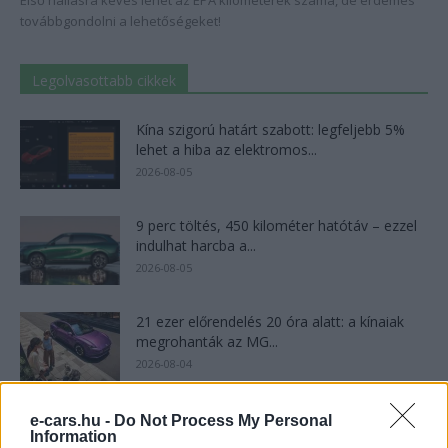
Első hallásra kevés lehet az EPA kilométerek száma, de érdemes
továbbgondolni a lehetőségeket!
Legolvasottabb cikkek
Kína szigorú határt szabott: legfeljebb 5%
lehet a hiba az elektromos...
2026-08-05
9 perc töltés, 450 kilométer hatótáv – ezzel
indulhat harcba a...
2026-08-05
21 ezer előrendelés 20 óra alatt: a kínaiak
megrohanták az MG...
2026-08-04
A Leapmotor átlépte a 100 ezres
e-cars.hu -
Do Not Process My Personal
Information
álomhatárt, és lekörözte a Changant