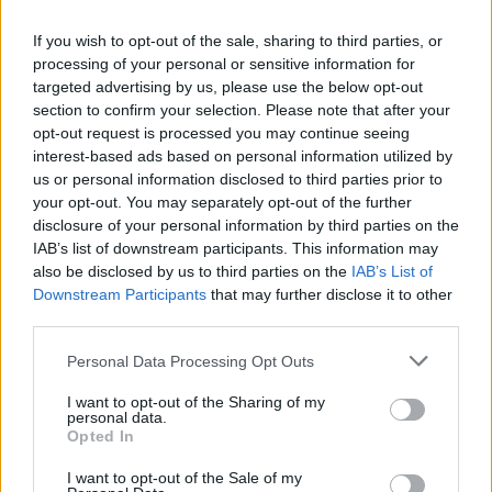
2026-08-05
If you wish to opt-out of the sale, sharing to third parties, or
processing of your personal or sensitive information for
A Volkswagen bedobta azt a lapot Kínában,
targeted advertising by us, please use the below opt-out
amivel a helyi EV-gyártókat...
section to confirm your selection. Please note that after your
2026-08-04
opt-out request is processed you may continue seeing
interest-based ads based on personal information utilized by
Az Audi letarolta saját rekordjait — készül
us or personal information disclosed to third parties prior to
minden idők leghatékonyabb villanyautója
your opt-out. You may separately opt-out of the further
2026-08-04
disclosure of your personal information by third parties on the
IAB’s list of downstream participants. This information may
also be disclosed by us to third parties on the
IAB’s List of
4000 állomás, 108 másodperc: itt a Nio új
Downstream Participants
that may further disclose it to other
csererekordja
third parties.
2026-08-05
Personal Data Processing Opt Outs
A kínaiak leállítják, amit két éve minden EV-
I want to opt-out of the Sharing of my
gyártó imádott
personal data.
2026-08-03
Opted In
I want to opt-out of the Sale of my