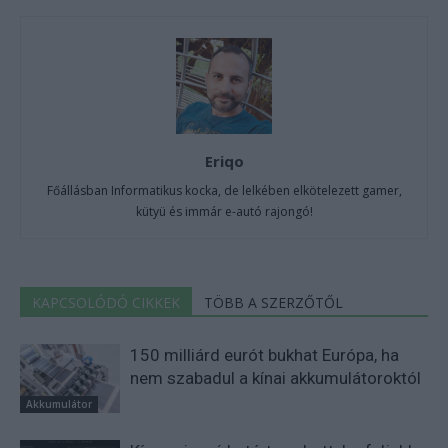
Eriqo
Főállásban Informatikus kocka, de lelkében elkötelezett gamer,
kütyü és immár e-autó rajongó!
KAPCSOLÓDÓ CIKKEK
TÖBB A SZERZŐTŐL
150 milliárd eurót bukhat Európa, ha
nem szabadul a kínai akkumulátoroktól
Akkumulátor