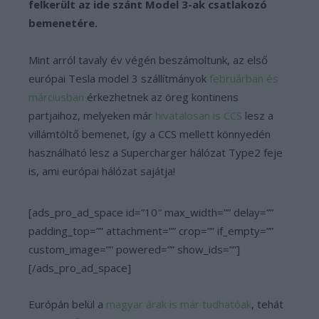
felkerült az ide szánt Model 3-ak csatlakozó
bemenetére.
Mint arról tavaly év végén beszámoltunk, az első
európai Tesla model 3 szállítmányok
februárban és
márciusban
érkezhetnek az öreg kontinens
partjaihoz, melyeken már
hivatalosan is CCS
lesz a
villámtöltő bemenet, így a CCS mellett könnyedén
használható lesz a Supercharger hálózat Type2 feje
is, ami európai hálózat sajátja!
[ads_pro_ad_space id=”10″ max_width=”” delay=””
padding_top=”” attachment=”” crop=”” if_empty=””
custom_image=”” powered=”” show_ids=””]
[/ads_pro_ad_space]
Európán belül a
magyar árak is már tudhatóak
, tehát