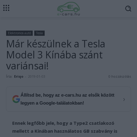
Elektromos autó
Tesla
Már készülnek a Tesla
Model 3 Kínába szánt
variánsai!
Írta:
Eriqo
-
2019-01-03
0 hozzászólás
Állítsd be, hogy az e-cars.hu az elsők között
›
legyen a Google-találatokban!
Ennek legfőbb jele, hogy a Type2 csatlakozó
mellett a Kínában használatos GB szabvány is