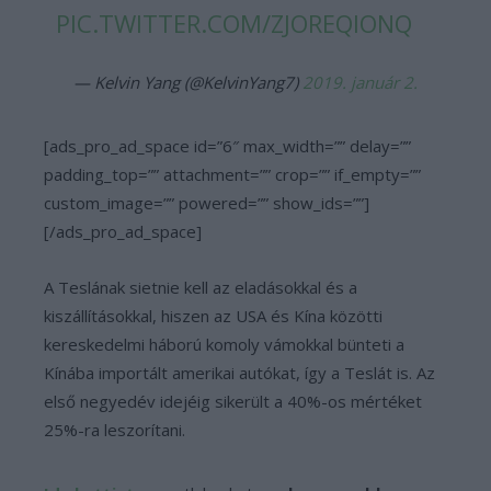
PIC.TWITTER.COM/ZJOREQIONQ
— Kelvin Yang (@KelvinYang7)
2019. január 2.
[ads_pro_ad_space id=”6″ max_width=”” delay=””
padding_top=”” attachment=”” crop=”” if_empty=””
custom_image=”” powered=”” show_ids=””]
[/ads_pro_ad_space]
A Teslának sietnie kell az eladásokkal és a
kiszállításokkal, hiszen az USA és Kína közötti
kereskedelmi háború komoly vámokkal bünteti a
Kínába importált amerikai autókat, így a Teslát is. Az
első negyedév idejéig sikerült a 40%-os mértéket
25%-ra leszorítani.