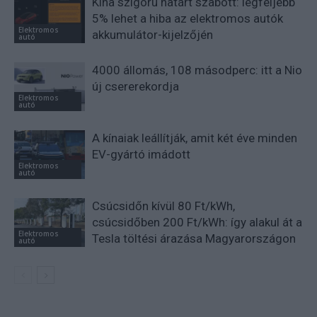
Kína szigorú határt szabott: legfeljebb
5% lehet a hiba az elektromos autók
Elektromos
akkumulátor-kijelzőjén
autó
4000 állomás, 108 másodperc: itt a Nio
új csererekordja
Elektromos
autó
A kínaiak leállítják, amit két éve minden
EV-gyártó imádott
Elektromos
autó
Csúcsidőn kívül 80 Ft/kWh,
csúcsidőben 200 Ft/kWh: így alakul át a
Elektromos
Tesla töltési árazása Magyarországon
autó