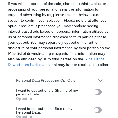
btn_shadow=”shd-bottom”
If you wish to opt-out of the sale, sharing to third parties, or
btn_shadow_color=”#3b5998″
processing of your personal or sensitive information for
btn_shadow_color_hover=”#06c100″
targeted advertising by us, please use the below opt-out
section to confirm your selection. Please note that after your
btn_shadow_size=”5″ btn_font_style=”font-
opt-out request is processed you may continue seeing
weight:bold;” btn_font_size=”desktop:20px;”]
interest-based ads based on personal information utilized by
[ult_buttons btn_title=”Csatlakozz a legnagyobb
us or personal information disclosed to third parties prior to
Magyar Elektromos autó tippek és kérdések
your opt-out. You may separately opt-out of the further
Facebook csoportunkhoz!”
disclosure of your personal information by third parties on the
IAB’s list of downstream participants. This information may
btn_link=”url:http%3A%2F%2Feautoklub.com%2F||target:
also be disclosed by us to third parties on the
IAB’s List of
btn_align=”ubtn-center” btn_size=”ubtn-block”
Downstream Participants
that may further disclose it to other
btn_title_color=”#3b5998″
third parties.
btn_bg_color=”rgba(175,175,175,0.15)”
Personal Data Processing Opt Outs
btn_hover=”ubtn-fade-bg” btn_anim_effect=”ulta-
shrink”
I want to opt-out of the Sharing of my
personal data.
btn_bg_color_hover=”rgba(175,175,175,0.15)”
Opted In
btn_title_color_hover=”#06c100″ icon=”none”
I want to opt-out of the Sale of my
icon_size=”30″ icon_color=”#3b5998″
Personal Data.
btn_icon_pos=”ubtn-sep-icon-at-left”
Opted In