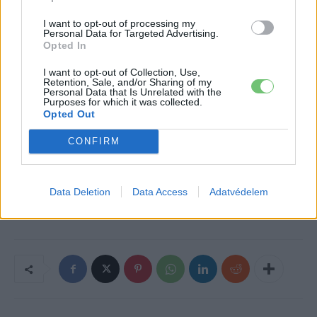
btn_shadow=”shd-bottom”
I want to opt-out of processing my
btn_shadow_color=”#3b5998″
Personal Data for Targeted Advertising.
Opted In
btn_shadow_color_hover=”#06c100″
btn_shadow_size=”2″ btn_font_size=”desktop:14px;”
I want to opt-out of Collection, Use,
Retention, Sale, and/or Sharing of my
btn_font_style=”font-weight:bold;”]
Personal Data that Is Unrelated with the
Purposes for which it was collected.
Opted Out
Kövesd az e-cars.hu-t a Facebookon is, további
›
CONFIRM
tartalmakért!
Data Deletion
Data Access
Adatvédelem
CÍMKÉK
GB szabvány
Kína
Model 3
Tesla