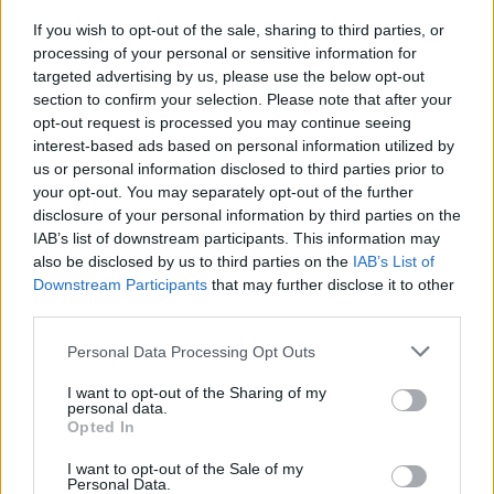
btn_shadow=”shd-bottom”
If you wish to opt-out of the sale, sharing to third parties, or
btn_shadow_color=”#3b5998″
processing of your personal or sensitive information for
btn_shadow_color_hover=”#06c100″
targeted advertising by us, please use the below opt-out
btn_shadow_size=”5″ btn_font_style=”font-
section to confirm your selection. Please note that after your
weight:bold;” btn_font_size=”desktop:20px;”]
opt-out request is processed you may continue seeing
interest-based ads based on personal information utilized by
[ult_buttons btn_title=”Csatlakozz a legnagyobb
us or personal information disclosed to third parties prior to
Magyar Elektromos autó tippek és kérdések
your opt-out. You may separately opt-out of the further
Facebook csoportunkhoz!”
disclosure of your personal information by third parties on the
btn_link=”url:http%3A%2F%2Feautoklub.com%2F||target:
IAB’s list of downstream participants. This information may
btn_align=”ubtn-center” btn_size=”ubtn-block”
also be disclosed by us to third parties on the
IAB’s List of
Downstream Participants
that may further disclose it to other
btn_title_color=”#3b5998″
third parties.
btn_bg_color=”rgba(175,175,175,0.15)”
btn_hover=”ubtn-fade-bg” btn_anim_effect=”ulta-
Personal Data Processing Opt Outs
shrink”
I want to opt-out of the Sharing of my
btn_bg_color_hover=”rgba(175,175,175,0.15)”
personal data.
Opted In
btn_title_color_hover=”#06c100″ icon=”none”
icon_size=”30″ icon_color=”#3b5998″
I want to opt-out of the Sale of my
Personal Data.
btn_icon_pos=”ubtn-sep-icon-at-left”