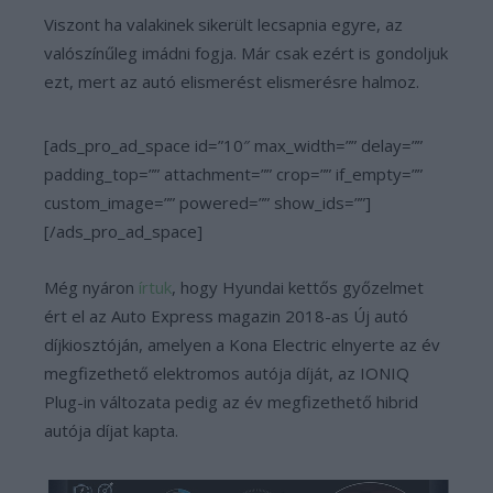
Viszont ha valakinek sikerült lecsapnia egyre, az
valószínűleg imádni fogja. Már csak ezért is gondoljuk
ezt, mert az autó elismerést elismerésre halmoz.
[ads_pro_ad_space id=”10″ max_width=”” delay=””
padding_top=”” attachment=”” crop=”” if_empty=””
custom_image=”” powered=”” show_ids=””]
[/ads_pro_ad_space]
Még nyáron
írtuk
, hogy Hyundai kettős győzelmet
ért el az Auto Express magazin 2018-as Új autó
díjkiosztóján, amelyen a Kona Electric elnyerte az év
megfizethető elektromos autója díját, az IONIQ
Plug-in változata pedig az év megfizethető hibrid
autója díjat kapta.