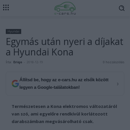
Hyundai
Egymás után nyeri a díjakat
a Hyundai Kona
Írta:
Eriqo
-
2018-12-19
0 hozzászólás
Állítsd be, hogy az e-cars.hu az elsők között
›
legyen a Google-találatokban!
Természetesen a Kona elektromos változatáról
van szó, ami egyelőre rendkívül korlátozott
darabszámban megvásárolható csak.