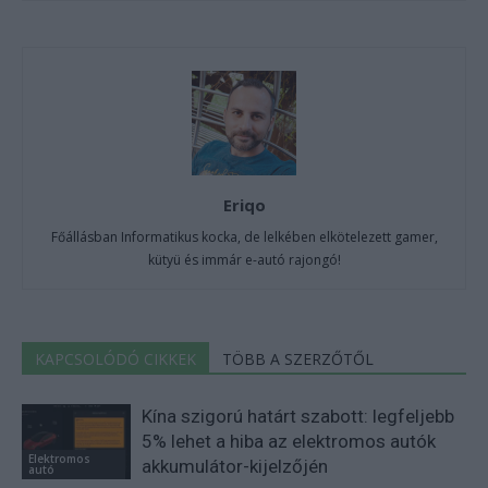
Eriqo
Főállásban Informatikus kocka, de lelkében elkötelezett gamer,
kütyü és immár e-autó rajongó!
KAPCSOLÓDÓ CIKKEK
TÖBB A SZERZŐTŐL
Kína szigorú határt szabott: legfeljebb
5% lehet a hiba az elektromos autók
Elektromos
akkumulátor-kijelzőjén
autó