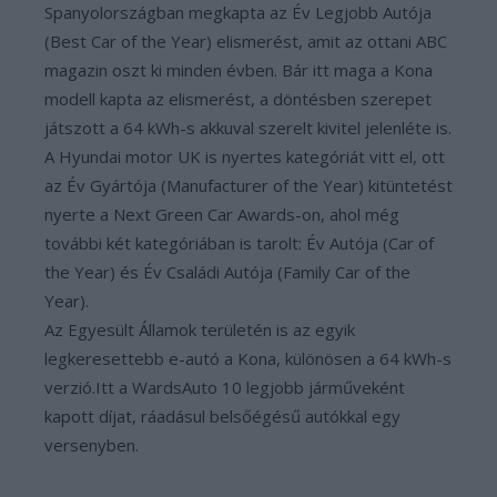
Spanyolországban megkapta az Év Legjobb Autója
(Best Car of the Year) elismerést, amit az ottani ABC
magazin oszt ki minden évben. Bár itt maga a Kona
modell kapta az elismerést, a döntésben szerepet
játszott a 64 kWh-s akkuval szerelt kivitel jelenléte is.
A Hyundai motor UK is nyertes kategóriát vitt el, ott
az Év Gyártója (Manufacturer of the Year) kitüntetést
nyerte a Next Green Car Awards-on, ahol még
további két kategóriában is tarolt: Év Autója (Car of
the Year) és Év Családi Autója (Family Car of the
Year).
Az Egyesült Államok területén is az egyik
legkeresettebb e-autó a Kona, különösen a 64 kWh-s
verzió.Itt a WardsAuto 10 legjobb járműveként
kapott díjat, ráadásul belsőégésű autókkal egy
versenyben.