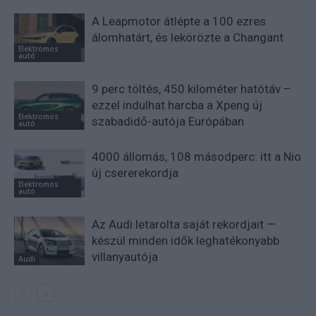
A Leapmotor átlépte a 100 ezres
álomhatárt, és lekörözte a Changant
Elektromos
autó
9 perc töltés, 450 kilométer hatótáv –
ezzel indulhat harcba a Xpeng új
Elektromos
szabadidő-autója Európában
autó
4000 állomás, 108 másodperc: itt a Nio
új csererekordja
Elektromos
autó
Az Audi letarolta saját rekordjait —
készül minden idők leghatékonyabb
villanyautója
Audi