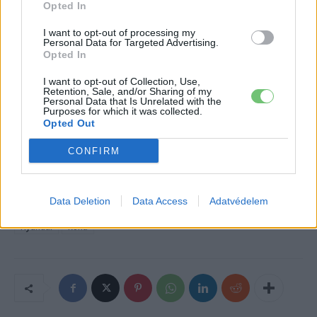
Opted In
btn_shadow=”shd-bottom”
I want to opt-out of processing my
btn_shadow_color=”#3b5998″
Personal Data for Targeted Advertising.
btn_shadow_color_hover=”#06c100″
Opted In
btn_shadow_size=”2″ btn_font_size=”desktop:14px;”
I want to opt-out of Collection, Use,
btn_font_style=”font-weight:bold;”]
Retention, Sale, and/or Sharing of my
Personal Data that Is Unrelated with the
Purposes for which it was collected.
Opted Out
Kövesd az e-cars.hu-t a Facebookon is, további
›
CONFIRM
tartalmakért!
Data Deletion
Data Access
Adatvédelem
CÍMKÉK
díj
electric
Elektromos autó
Elismerés
Hyundai
Kona