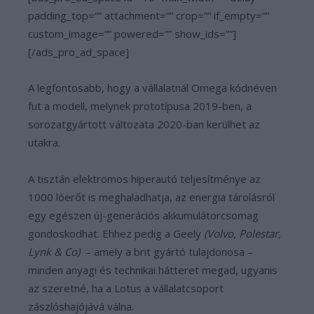
padding_top=”” attachment=”” crop=”” if_empty=””
custom_image=”” powered=”” show_ids=””]
[/ads_pro_ad_space]
A legfontosabb, hogy a vállalatnál Omega kódnéven
fut a modell, melynek prototípusa 2019-ben, a
sorozatgyártott változata 2020-ban kerülhet az
utakra.
A tisztán elektromos hiperautó teljesítménye az
1000 lóerőt is meghaladhatja, az energia tárolásról
egy egészen új-generációs akkumulátorcsomag
gondoskodhat. Ehhez pedig a Geely
(Volvo, Polestar,
Lynk & Co)
– amely a brit gyártó tulajdonosa –
minden anyagi és technikai hátteret megad, ugyanis
az szeretné, ha a Lotus a vállalatcsoport
zászlóshajójává válna.