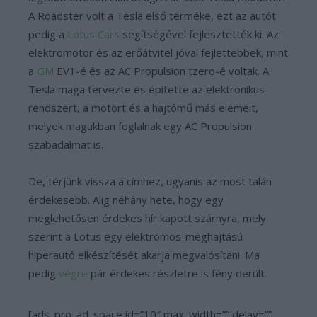
A Roadster volt a Tesla első terméke, ezt az autót
pedig a
Lotus Cars
segítségével fejlesztették ki. Az
elektromotor és az erőátvitel jóval fejlettebbek, mint
a
GM
EV1-é és az AC Propulsion tzero-é voltak. A
Tesla maga tervezte és építette az elektronikus
rendszert, a motort és a hajtómű más elemeit,
melyek magukban foglalnak egy AC Propulsion
szabadalmat is.
De, térjünk vissza a címhez, ugyanis az most talán
érdekesebb. Alig néhány hete, hogy egy
meglehetősen érdekes hír kapott szárnyra, mely
szerint a Lotus egy elektromos-meghajtású
hiperautó elkészítését akarja megvalósítani. Ma
pedig
végre
pár érdekes részletre is fény derült.
[ads_pro_ad_space id=”10″ max_width=”” delay=””