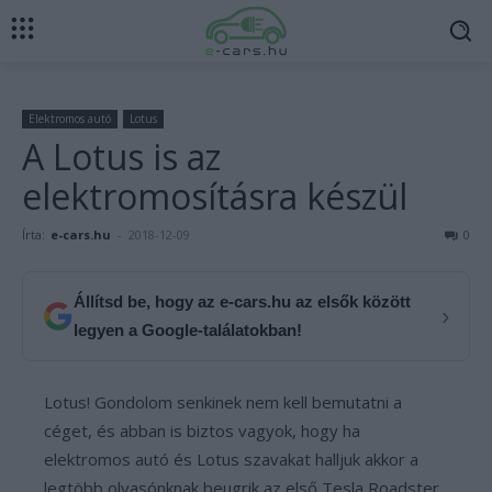
Elektromos autó
Lotus
A Lotus is az
elektromosításra készül
Írta:
e-cars.hu
-
2018-12-09
0
Állítsd be, hogy az e-cars.hu az elsők között
›
legyen a Google-találatokban!
Lotus! Gondolom senkinek nem kell bemutatni a
céget, és abban is biztos vagyok, hogy ha
elektromos autó és Lotus szavakat halljuk akkor a
legtöbb olvasónknak beugrik az első Tesla Roadster.