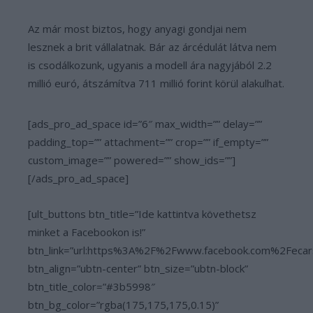
Az már most biztos, hogy anyagi gondjai nem
lesznek a brit vállalatnak. Bár az árcédulát látva nem
is csodálkozunk, ugyanis a modell ára nagyjából 2.2
millió euró, átszámítva 711 millió forint körül alakulhat.
[ads_pro_ad_space id=”6″ max_width=”” delay=””
padding_top=”” attachment=”” crop=”” if_empty=””
custom_image=”” powered=”” show_ids=””]
[/ads_pro_ad_space]
[ult_buttons btn_title=”Ide kattintva követhetsz
minket a Facebookon is!”
btn_link=”url:https%3A%2F%2Fwww.facebook.com%2Fecar
btn_align=”ubtn-center” btn_size=”ubtn-block”
btn_title_color=”#3b5998″
btn_bg_color=”rgba(175,175,175,0.15)”