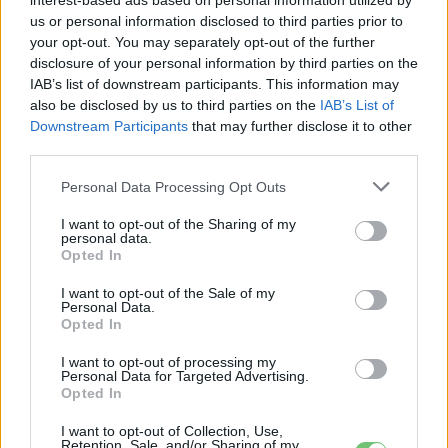
interest-based ads based on personal information utilized by
btn_bg_color=”rgba(175,175,175,0.15)”
us or personal information disclosed to third parties prior to
btn_hover=”ubtn-fade-bg” btn_anim_effect=”ulta-
your opt-out. You may separately opt-out of the further
shrink”
disclosure of your personal information by third parties on the
IAB’s list of downstream participants. This information may
btn_bg_color_hover=”rgba(175,175,175,0.15)”
also be disclosed by us to third parties on the
IAB’s List of
btn_title_color_hover=”#06c100″ icon=”none”
Downstream Participants
that may further disclose it to other
icon_size=”30″ icon_color=”#3b5998″
third parties.
btn_icon_pos=”ubtn-sep-icon-at-left”
Personal Data Processing Opt Outs
btn_shadow=”shd-bottom”
btn_shadow_color=”#3b5998″
I want to opt-out of the Sharing of my
personal data.
btn_shadow_color_hover=”#06c100″
Opted In
btn_shadow_size=”2″ btn_font_size=”desktop:14px;”
btn_font_style=”font-weight:bold;”]
I want to opt-out of the Sale of my
Personal Data.
Opted In
Kövesd az e-cars.hu-t a Facebookon is, további
I want to opt-out of processing my
›
Personal Data for Targeted Advertising.
tartalmakért!
Opted In
I want to opt-out of Collection, Use,
Retention, Sale, and/or Sharing of my