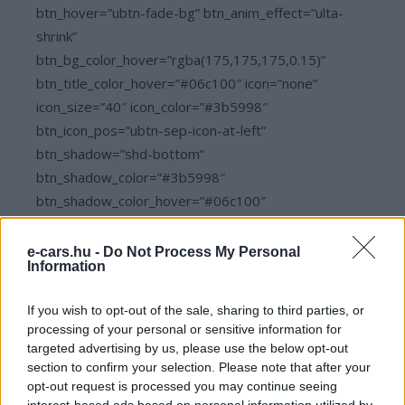
btn_hover=”ubtn-fade-bg” btn_anim_effect=”ulta-
shrink”
btn_bg_color_hover=”rgba(175,175,175,0.15)”
btn_title_color_hover=”#06c100″ icon=”none”
icon_size=”40″ icon_color=”#3b5998″
btn_icon_pos=”ubtn-sep-icon-at-left”
btn_shadow=”shd-bottom”
btn_shadow_color=”#3b5998″
btn_shadow_color_hover=”#06c100″
btn_shadow_size=”5″ btn_font_style=”font-
weight:bold;” btn_font_size=”desktop:20px;”]
e-cars.hu -
Do Not Process My Personal
Information
[ult_buttons btn_title=”Csatlakozz a legnagyobb
Magyar Elektromos autó tippek és kérdések
If you wish to opt-out of the sale, sharing to third parties, or
Facebook csoportunkhoz!”
processing of your personal or sensitive information for
btn_link=”url:http%3A%2F%2Feautoklub.com%2F||target:
targeted advertising by us, please use the below opt-out
btn_align=”ubtn-center” btn_size=”ubtn-block”
section to confirm your selection. Please note that after your
opt-out request is processed you may continue seeing
btn_title_color=”#3b5998″