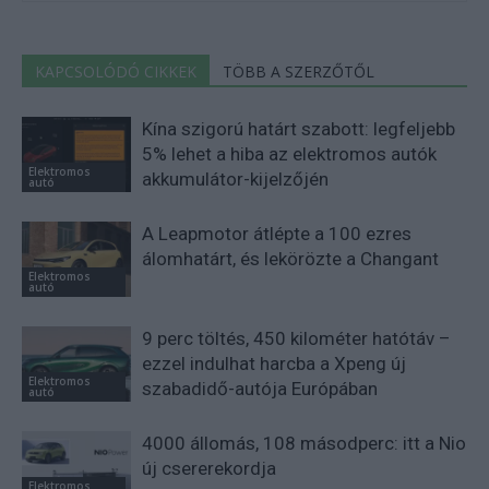
KAPCSOLÓDÓ CIKKEK
TÖBB A SZERZŐTŐL
Kína szigorú határt szabott: legfeljebb
5% lehet a hiba az elektromos autók
Elektromos
akkumulátor-kijelzőjén
autó
A Leapmotor átlépte a 100 ezres
álomhatárt, és lekörözte a Changant
Elektromos
autó
9 perc töltés, 450 kilométer hatótáv –
ezzel indulhat harcba a Xpeng új
Elektromos
szabadidő-autója Európában
autó
4000 állomás, 108 másodperc: itt a Nio
új csererekordja
Elektromos