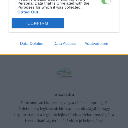
Personal Data that Is Unrelated with the
CÍMKÉK
Elektromos autó
Lotus
Omega
Purposes for which it was collected.
Opted Out
CONFIRM
Data Deletion
Data Access
Adatvédelem
e-cars.hu
Elektromosan közlekedsz, vagy a váltáson töprengsz?
Érdekelnek a legfrissebb hírek az e-autók világából, vagy
foglalkoztatnak a legújabb fejlesztések az elektromosság és a
fenntarthatóság területén? Akkor jó helyen jársz!