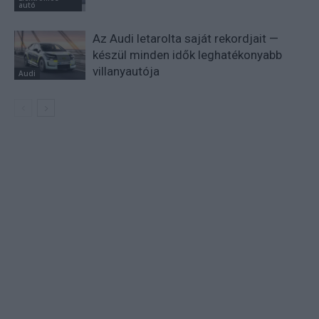
autó
Az Audi letarolta saját rekordjait —
készül minden idők leghatékonyabb
villanyautója
Audi