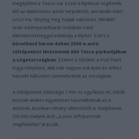
megépíteni a Tesco-val. Ezzel a lépéssel segítenék
elő az elektromos autók terjedését, ami kiváló ötlet.
Lesz! Ha, tényleg meg tudják valósítani. Mindkét
óriás a környezetbarát mobilitás iránti
elkötelezettséggel indokolja a lépést. Ezért a
következő három évben 2500 e-autó
töltőpontot létesítenek 600 Tesco parkolójában
a szigetországban.
Ezeket a töltőket a Pod Point
fogja telepíteni, akik már nagyon sok ilyen és ehhez
hasonló hálózatot üzemeltetnek az országban.
A töltőpontok többsége 7 kW-os egyfázisú AC töltők
lesznek amiket ingyenesen használhatnak az e-
autósok. Azonban néhány villámtöltőt is telepítenek
(50 kW) melyek árát
„a piaci árfolyamnak
megfelelően”
árazzák.