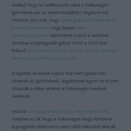
anélkül, hogy ne találkoztunk volna a Volkswagen
ígéretével
ami az elektromobilitást segítené elő.
Hetente jött a hír, hogy
újabb gyárakat alakítanak át
e-autók gyártására
vagy éppen
saját
akkumulátorgyárat
építenének a jövő e-autóinak.
Azonban a legnagyobb ígéret címét a 2020-ban
érkező
Tesla szintű autójuk nyerte, ami fele annyiba
kerülne mint a kaliforniai gyártóé
.
A legtöbb olvasónk sajnos már nem igazán hisz
ezeknek az ígéreteknek, legyintenek egyet és el sem
olvassák a cikket amiben a Volkswagen nevével
találkozik.
Viszont
pár napja érkezett egy elég érdekes hír
,
melyben az áll, hogy a Volkswagen Nagy-Britannia
legnagyobb elektromos autó töltő hálózatát akarják