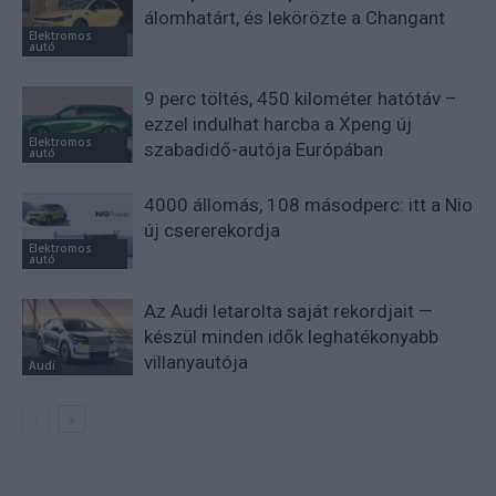
álomhatárt, és lekörözte a Changant
Elektromos
autó
9 perc töltés, 450 kilométer hatótáv –
ezzel indulhat harcba a Xpeng új
Elektromos
szabadidő-autója Európában
autó
4000 állomás, 108 másodperc: itt a Nio
új csererekordja
Elektromos
autó
Az Audi letarolta saját rekordjait —
készül minden idők leghatékonyabb
villanyautója
Audi