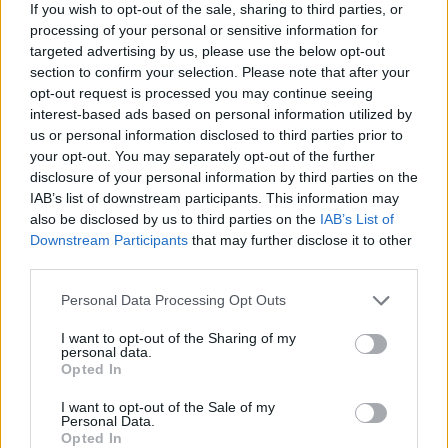
btn_shadow_size=”5″ btn_font_style=”font-
If you wish to opt-out of the sale, sharing to third parties, or
weight:bold;” btn_font_size=”desktop:20px;”]
processing of your personal or sensitive information for
targeted advertising by us, please use the below opt-out
[ult_buttons btn_title=”Csatlakozz a legnagyobb
section to confirm your selection. Please note that after your
Magyar Elektromos autó tippek és kérdések
opt-out request is processed you may continue seeing
Facebook csoportunkhoz!”
interest-based ads based on personal information utilized by
btn_link=”url:http%3A%2F%2Feautoklub.com%2F||target:
us or personal information disclosed to third parties prior to
your opt-out. You may separately opt-out of the further
btn_align=”ubtn-center” btn_size=”ubtn-block”
disclosure of your personal information by third parties on the
btn_title_color=”#3b5998″
IAB’s list of downstream participants. This information may
btn_bg_color=”rgba(175,175,175,0.15)”
also be disclosed by us to third parties on the
IAB’s List of
btn_hover=”ubtn-fade-bg” btn_anim_effect=”ulta-
Downstream Participants
that may further disclose it to other
third parties.
shrink”
btn_bg_color_hover=”rgba(175,175,175,0.15)”
Personal Data Processing Opt Outs
btn_title_color_hover=”#06c100″ icon=”none”
I want to opt-out of the Sharing of my
icon_size=”30″ icon_color=”#3b5998″
personal data.
btn_icon_pos=”ubtn-sep-icon-at-left”
Opted In
btn_shadow=”shd-bottom”
I want to opt-out of the Sale of my
btn_shadow_color=”#3b5998″
Personal Data.
Opted In
btn_shadow_color_hover=”#06c100″