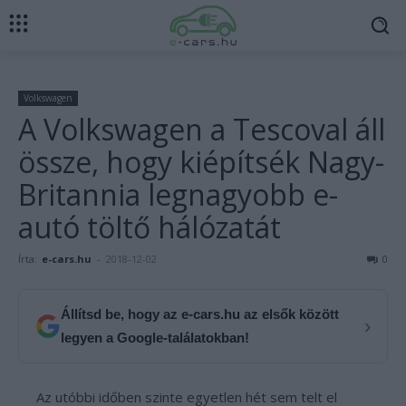
Volkswagen
A Volkswagen a Tescoval áll
össze, hogy kiépítsék Nagy-
Britannia legnagyobb e-
autó töltő hálózatát
Írta:
e-cars.hu
-
2018-12-02
0
Állítsd be, hogy az e-cars.hu az elsők között
›
legyen a Google-találatokban!
Az utóbbi időben szinte egyetlen hét sem telt el