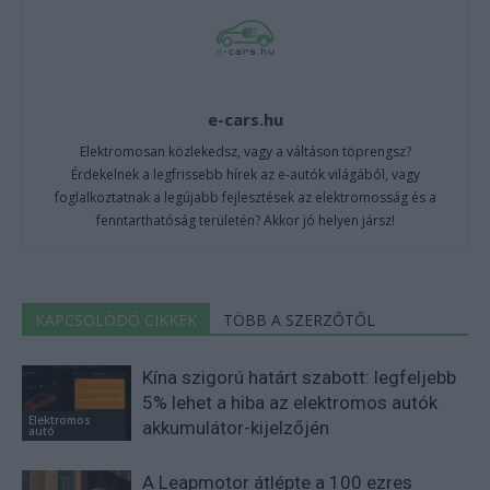
e-cars.hu
Elektromosan közlekedsz, vagy a váltáson töprengsz?
Érdekelnek a legfrissebb hírek az e-autók világából, vagy
foglalkoztatnak a legújabb fejlesztések az elektromosság és a
fenntarthatóság területén? Akkor jó helyen jársz!
KAPCSOLÓDÓ CIKKEK
TÖBB A SZERZŐTŐL
Kína szigorú határt szabott: legfeljebb
5% lehet a hiba az elektromos autók
Elektromos
akkumulátor-kijelzőjén
autó
A Leapmotor átlépte a 100 ezres