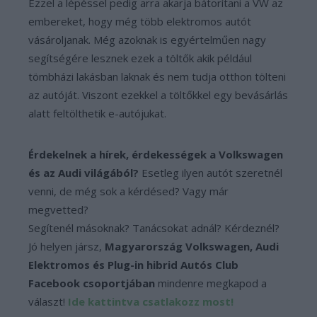
Ezzel a lépéssel pedig arra akarja bátorítani a VW az
embereket, hogy még több elektromos autót
vásároljanak. Még azoknak is egyértelműen nagy
segítségére lesznek ezek a töltők akik például
tömbházi lakásban laknak és nem tudja otthon tölteni
az autóját. Viszont ezekkel a töltőkkel egy bevásárlás
alatt feltölthetik e-autójukat.
Érdekelnek a hírek, érdekességek a Volkswagen
és az Audi világából?
Esetleg ilyen autót szeretnél
venni, de még sok a kérdésed? Vagy már
megvetted?
Segítenél másoknak? Tanácsokat adnál? Kérdeznél?
Jó helyen jársz,
Magyarország Volkswagen, Audi
Elektromos és Plug-in hibrid Autós Club
Facebook csoportjában
mindenre megkapod a
választ!
Ide kattintva csatlakozz most!