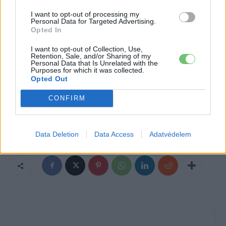
btn_shadow_size=”2″ btn_font_size=”desktop:14px;”
I want to opt-out of processing my
Personal Data for Targeted Advertising.
btn_font_style=”font-weight:bold;”]
Opted In
I want to opt-out of Collection, Use,
Retention, Sale, and/or Sharing of my
Kövesd az e-cars.hu-t a Facebookon is, további
›
Personal Data that Is Unrelated with the
Purposes for which it was collected.
tartalmakért!
Opted Out
CONFIRM
CÍMKÉK
Elektromos autó
Elektromos autó töltő hálózat
Tesco
Volkswagen
Data Deletion
Data Access
Adatvédelem