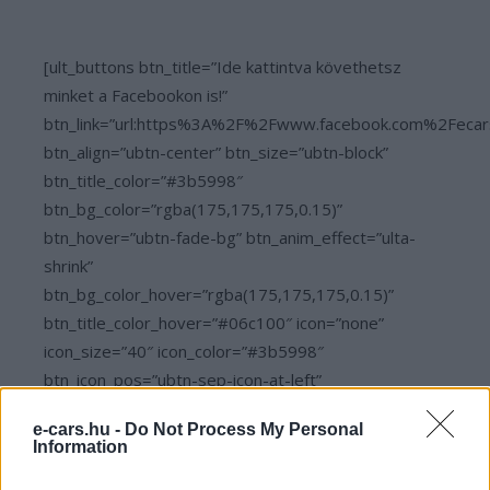
[ult_buttons btn_title=”Ide kattintva követhetsz
minket a Facebookon is!”
btn_link=”url:https%3A%2F%2Fwww.facebook.com%2Fecar
btn_align=”ubtn-center” btn_size=”ubtn-block”
btn_title_color=”#3b5998″
btn_bg_color=”rgba(175,175,175,0.15)”
btn_hover=”ubtn-fade-bg” btn_anim_effect=”ulta-
shrink”
btn_bg_color_hover=”rgba(175,175,175,0.15)”
btn_title_color_hover=”#06c100″ icon=”none”
icon_size=”40″ icon_color=”#3b5998″
btn_icon_pos=”ubtn-sep-icon-at-left”
btn_shadow=”shd-bottom”
e-cars.hu -
Do Not Process My Personal
btn_shadow_color=”#3b5998″
Information
btn_shadow_color_hover=”#06c100″