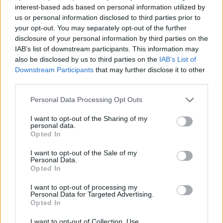
interest-based ads based on personal information utilized by
us or personal information disclosed to third parties prior to
CÍMKÉK
2021
Elektromos autó
Elektromos hajtás
your opt-out. You may separately opt-out of the further
disclosure of your personal information by third parties on the
IAB’s list of downstream participants. This information may
also be disclosed by us to third parties on the
IAB’s List of
Downstream Participants
that may further disclose it to other
third parties.
Personal Data Processing Opt Outs
I want to opt-out of the Sharing of my
personal data.
Opted In
I want to opt-out of the Sale of my
Personal Data.
Opted In
e-cars.hu
I want to opt-out of processing my
Elektromosan közlekedsz, vagy a váltáson töprengsz?
Personal Data for Targeted Advertising.
Opted In
Érdekelnek a legfrissebb hírek az e-autók világából, vagy
foglalkoztatnak a legújabb fejlesztések az elektromosság és a
I want to opt-out of Collection, Use,