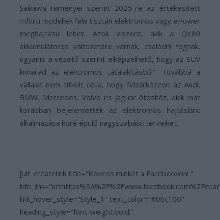
Saikawa reményei szerint 2025-re az értékesített
Infiniti modellek fele tisztán elektromos vagy ePower
meghajtású lehet. Azok viszont, akik a QX80
akkumulátoros változatára várnak, csalódni fognak,
ugyanis a vezető szerint elképzelhető, hogy az SUV
kimarad az elektromos „átalakításból”. Továbbá a
vállalat nem titkolt célja, hogy felzárkózzon az Audi,
BMW, Mercedes, Volvo és Jaguar ötöshöz, akik már
korábban bejelentették az elektromos hajtáslánc
alkalmazása köré épülő nagyszabású terveiket.
[ult_createlink title=”Kövess minket a Facebookon! ”
btn_link=”url:https%3A%2F%2Fwww.facebook.com%2Fecar
link_hover_style=”Style_1″ text_color=”#06c100″
heading_style=”font-weight:bold;”