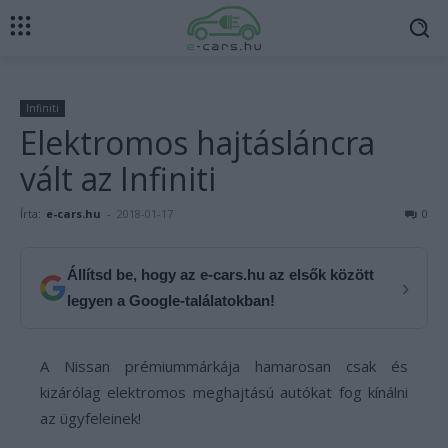
Infiniti
Elektromos hajtásláncra
vált az Infiniti
Írta:
e-cars.hu
-
2018-01-17
0
Állítsd be, hogy az e-cars.hu az elsők között
›
legyen a Google-találatokban!
A Nissan prémiummárkája hamarosan csak és
kizárólag elektromos meghajtású autókat fog kínálni
az ügyfeleinek!