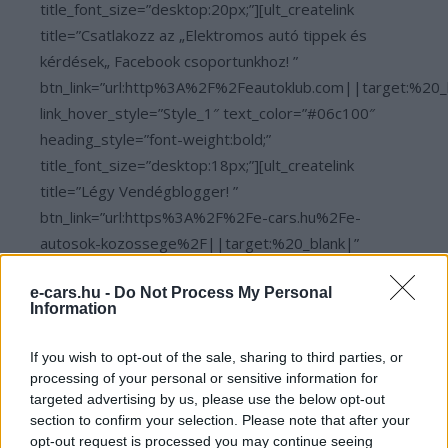
title_font_size=”desktop:20px;”][ult_createlink
title=”Csatlakozz az „Elektromos autó tippek és
kérdések„ Facebook csoportunkhoz! ”
btn_link=”url:http%3A%2F%2Feautoklub.com||target:%20_
link_hover_style=”Style_1″ text_color=”#06c100″
heading_style=”font-weight:bold;”
title_font_size=”desktop:18px;”][ult_createlink
title=”Légy Vendégblogger! ”
btn_link=”url:https%3A%2F%2Fe-cars.hu%2Fe-
autosok-kozossege%2F||target:%20_blank|”
link_hover_style=”Style_1″ text_color=”#06c100″
e-cars.hu -
Do Not Process My Personal
heading_style=”font-weight:bold;”
Information
title_font_size=”desktop:18px;”]
If you wish to opt-out of the sale, sharing to third parties, or
processing of your personal or sensitive information for
Kövesd az e-cars.hu-t a Facebookon is, további
›
targeted advertising by us, please use the below opt-out
tartalmakért!
section to confirm your selection. Please note that after your
opt-out request is processed you may continue seeing