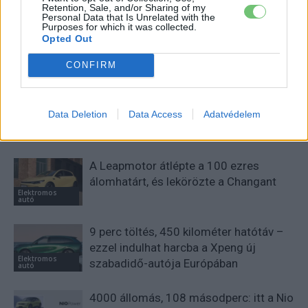
fenntarthatóság területén? Akkor jó helyen jársz!
Retention, Sale, and/or Sharing of my
Personal Data that Is Unrelated with the
Purposes for which it was collected.
Opted Out
KAPCSOLÓDÓ CIKKEK
TÖBB A SZERZŐTŐL
CONFIRM
Kína szigorú határt szabott: legfeljebb
Data Deletion
Data Access
Adatvédelem
5% lehet a hiba az elektromos autók
Elektromos
akkumulátor-kijelzőjén
autó
A Leapmotor átlépte a 100 ezres
álomhatárt, és lekörözte a Changant
Elektromos
autó
9 perc töltés, 450 kilométer hatótáv –
ezzel indulhat harcba a Xpeng új
Elektromos
szabadidő-autója Európában
autó
4000 állomás, 108 másodperc: itt a Nio