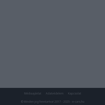
Médiaajánlat
Adatvédelem
Kapcsolat
© Minden jog fenntartva! 2017 - 2025 - e-cars.hu