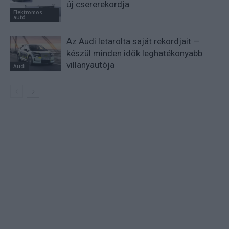
új csererekordja
Elektromos
autó
Az Audi letarolta saját rekordjait —
készül minden idők leghatékonyabb
villanyautója
Audi