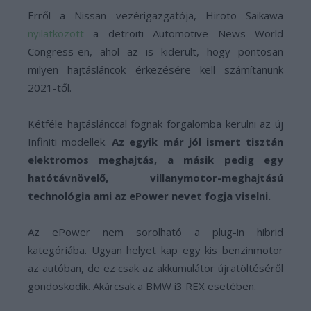
Erről a Nissan vezérigazgatója, Hiroto Saikawa
nyilatkozott
a detroiti Automotive News World
Congress-en, ahol az is kiderült, hogy pontosan
milyen hajtásláncok érkezésére kell számítanunk
2021-től.
Kétféle hajtáslánccal fognak forgalomba kerülni az új
Infiniti modellek.
Az egyik már jól ismert tisztán
elektromos meghajtás, a másik pedig egy
hatótávnövelő, villanymotor-meghajtású
technológia ami az ePower nevet fogja viselni.
Az ePower nem sorolható a plug-in hibrid
kategóriába. Ugyan helyet kap egy kis benzinmotor
az autóban, de ez csak az akkumulátor újratöltéséről
gondoskodik. Akárcsak a BMW i3 REX esetében.