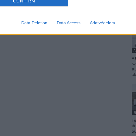
CONFIRM
Data Deletion
Data Access
Adatvédelem
A
A 
s
a 
ak
E
Te
ár
Su