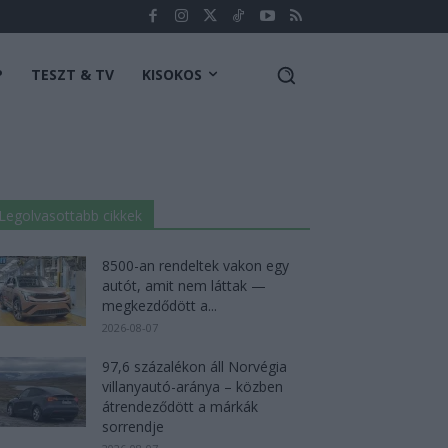
P
TESZT & TV
KISOKOS
Legolvasottabb cikkek
8500-an rendeltek vakon egy
autót, amit nem láttak —
megkezdődött a...
2026-08-07
97,6 százalékon áll Norvégia
villanyautó-aránya – közben
átrendeződött a márkák
sorrendje