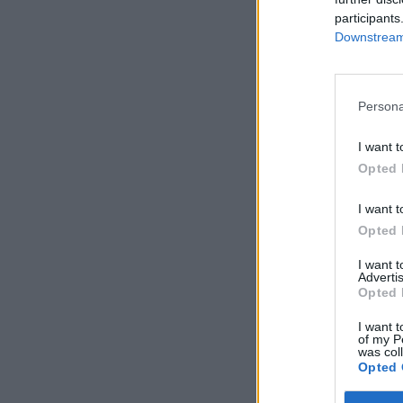
participants
Downstream 
Persona
I want t
Opted 
I want t
Opted 
I want 
Advertis
Opted 
I want t
of my P
was col
Opted 