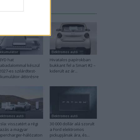
Legutolsó cikkek
kkumulátor
Elektromos autó
BYD hat
Hivatalos papírokban
zabadalommal készül
bukkant fel a Smart #2 –
2027-es szilárdtest-
kiderült az ár...
kumulátor-áttörésre
lektromos autó
Elektromos autó
sla: visszatért a régi
30 000 dollár alá szorult
azás a magyar
a Ford elektromos
percharger-hálózaton
pickupjának ára, és...