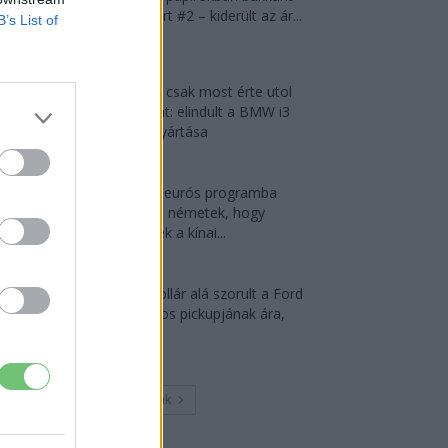
fel a Smart #2 – kiderült az ár...
B’s List of
2026-08-08
München csak most érte utol
Debrecent: elindult a BMW i3
sorozatgyártása
2026-08-07
2,4 millió eurós programba
kezdtek a németek, hogy
lekörözzék a kínai...
2026-08-07
30 000 dollár alá szorult a Ford
elektromos pickupjának ára,
és...
2026-08-08
Továbbiak