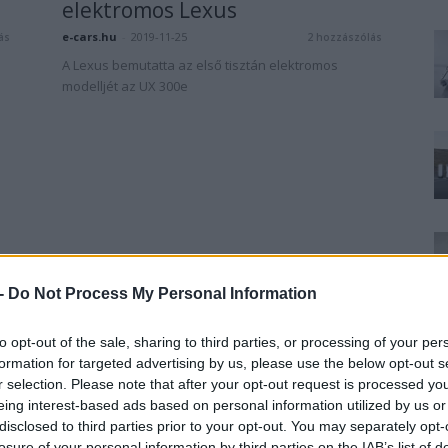
elektromos Lexus
e-cars.hu
-
2019-11-25
ás
2 hozzászólás
A Lexus bemutatta az első tisztán elektromos
modelljét az UX 300e
 -
Do Not Process My Personal Information
to opt-out of the sale, sharing to third parties, or processing of your per
formation for targeted advertising by us, please use the below opt-out s
r selection. Please note that after your opt-out request is processed y
eing interest-based ads based on personal information utilized by us or
disclosed to third parties prior to your opt-out. You may separately opt-
losure of your personal information by third parties on the IAB’s list of