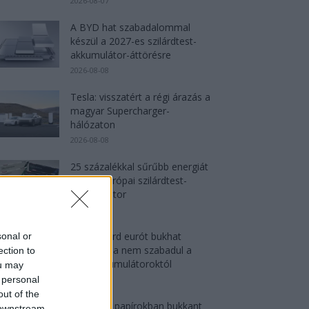
2026-08-07
A BYD hat szabadalommal
készül a 2027-es szilárdtest-
akkumulátor-áttörésre
2026-08-08
Tesla: visszatért a régi árazás a
magyar Supercharger-
hálózaton
2026-08-08
25 százalékkal sűrűbb energiát
rejt az európai szilárdtest-
akkumulátor
2026-08-07
150 milliárd eurót bukhat
sonal or
Európa, ha nem szabadul a
ection to
kínai akkumulátoroktól
ou may
 personal
2026-08-07
out of the
Hivatalos papírokban bukkant
 downstream