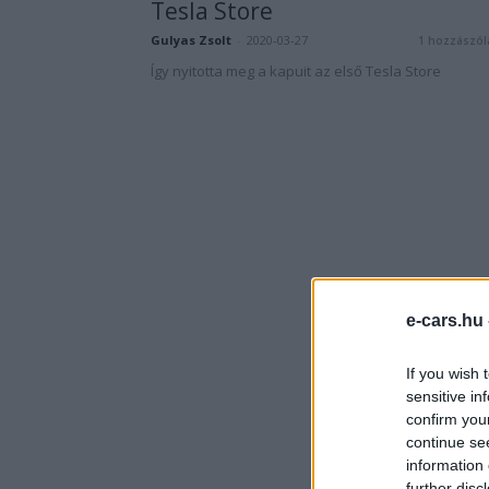
Tesla Store
Gulyas Zsolt
-
2020-03-27
1 hozzászól
Így nyitotta meg a kapuit az első Tesla Store
e-cars.hu
If you wish 
sensitive in
confirm you
continue se
information 
further disc