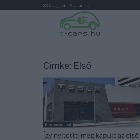
2026. augusztus 9. vasárnap
Címke: Első
Elektromos autó
Így nyitotta meg kapuit az első