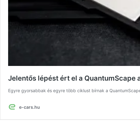
Jelentős lépést ért el a QuantumScape
Egyre gyorsabbak és egyre több ciklust bírnak a QuantumScape
e-cars.hu