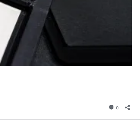
hozzászól
0