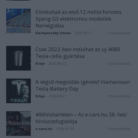
Elindultak az első 12 millió forintos
Xpeng G3 elektromos modellek
Norvégiába
Hartyanszky Istvan
-
2020-09-27
1 hozzászólás
Csak 2022-ben indulhat az új 4680
Tesla-cella gyártása
Eriqo
-
2020-09-23
0 hozzászólás
A végső megoldás ígérete? Hamarosan
Tesla Battery Day
Eriqo
-
2020-09-21
0 hozzászólás
#MiVoltaHéten – Az e-cars.hu 38. heti
hírösszefoglalója
e-cars.hu
-
2020-09-20
0 hozzászólás