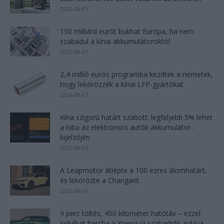
2026-08-07
150 milliárd eurót bukhat Európa, ha nem
szabadul a kínai akkumulátoroktól
2026-08-07
2,4 millió eurós programba kezdtek a németek,
hogy lekörözzék a kínai LFP-gyártókat
2026-08-07
Kína szigorú határt szabott: legfeljebb 5% lehet
a hiba az elektromos autók akkumulátor-
kijelzőjén
2026-08-05
A Leapmotor átlépte a 100 ezres álomhatárt,
és lekörözte a Changant
2026-08-05
9 perc töltés, 450 kilométer hatótáv – ezzel
indulhat harcba a Xpeng új szabadidő-autója