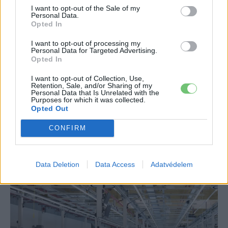
I want to opt-out of the Sale of my
Lítium-vas-foszfát akkumulátor a
Personal Data.
Model 3-ban?
Opted In
Rozsa Arpad
-
2020-05-27
0 hozzászólás
I want to opt-out of processing my
Personal Data for Targeted Advertising.
Opted In
I want to opt-out of Collection, Use,
Retention, Sale, and/or Sharing of my
30
31
32
Personal Data that Is Unrelated with the
Purposes for which it was collected.
Opted Out
Kapcsolat - Médiaajánlat
CONFIRM
Legutolsó postok
Data Deletion
Data Access
Adatvédelem