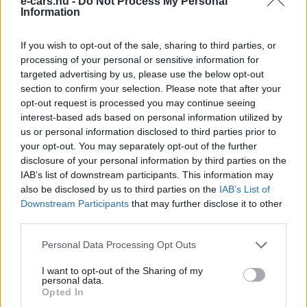
e-cars.hu -
Do Not Process My Personal
A BMW 2 milliárd eurós akkumulátor-
Information
ellátási üzletet jelentett be a
Northvolttal
If you wish to opt-out of the sale, sharing to third parties, or
e-cars.hu
-
2020-07-19
0 hozzászólás
processing of your personal or sensitive information for
targeted advertising by us, please use the below opt-out
Tesla Roadrunner projekt –
section to confirm your selection. Please note that after your
megkezdődik a saját fejlesztésű
opt-out request is processed you may continue seeing
akkumulátorok gyártása?
interest-based ads based on personal information utilized by
us or personal information disclosed to third parties prior to
Gulyas Zsolt
-
2020-07-01
0 hozzászólás
your opt-out. You may separately opt-out of the further
disclosure of your personal information by third parties on the
Megkezdődött az Xpeng P7 szedán
IAB’s list of downstream participants. This information may
kiszállítása!
also be disclosed by us to third parties on the
IAB’s List of
Eriqo
-
2020-06-29
5 hozzászólás
Downstream Participants
that may further disclose it to other
third parties.
A Tesla megkezdi az olcsóbb, kínai
Personal Data Processing Opt Outs
piacra szánt akkumulátorral szerelt
Model 3-ak értékesítését
I want to opt-out of the Sharing of my
personal data.
Gulyas Zsolt
-
2020-06-13
2 hozzászólás
Opted In