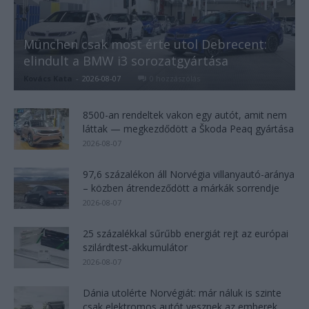
München csak most érte utol Debrecent:
elindult a BMW i3 sorozatgyártása
Kovács Kata
-
2026-08-07
0 hozzászólás
8500-an rendeltek vakon egy autót, amit nem
láttak — megkezdődött a Škoda Peaq gyártása
2026-08-07
97,6 százalékon áll Norvégia villanyautó-aránya
– közben átrendeződött a márkák sorrendje
2026-08-07
25 százalékkal sűrűbb energiát rejt az európai
szilárdtest-akkumulátor
2026-08-07
Dánia utolérte Norvégiát: már náluk is szinte
csak elektromos autót vesznek az emberek