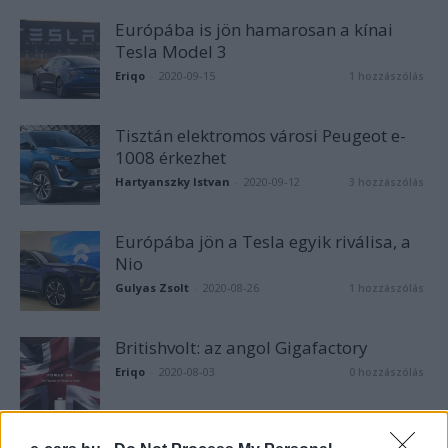
Európába is jön hamarosan a kínai
Tesla Model 3
Eriqo
-
2020-09-15
1 hozzászólás
Tisztán elektromos városi Peugeot e-
1008 érkezhet
Hartyanszky Istvan
-
2020-09-12
3 hozzászólás
Európába jön a Tesla egyik riválisa, a
Nio
Gulyas Zsolt
-
2020-08-26
1 hozzászólás
Britishvolt: az angol Gigafactory
Eriqo
-
2020-08-03
0 hozzászólás