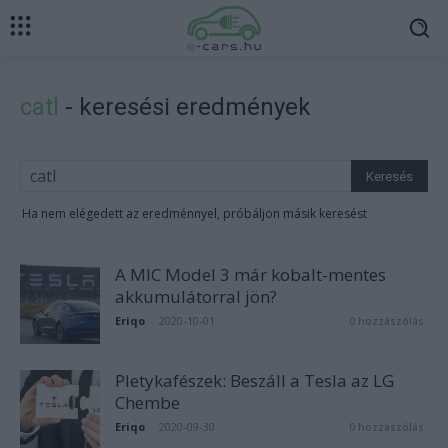
catl
-
keresési eredmények
Ha nem elégedett az eredménnyel, próbáljon másik keresést
A MIC Model 3 már kobalt-mentes
akkumulátorral jön?
Eriqo
-
2020-10-01
0 hozzászólás
Pletykafészek: Beszáll a Tesla az LG
Chembe
Eriqo
-
2020-09-30
0 hozzászólás