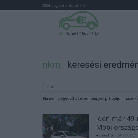
2026. augusztus 6. csütörtök
nkm
-
keresési eredmé
Ha nem elégedett az eredménnyel, próbáljon másik k
Idén már 49 ú
Mobi országo
e-cars.hu
-
2019-03-07