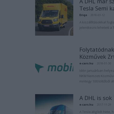
A DHL már sz
Tesla Semi 
Eriqo
-
2018-03-12
A kiszállításokkal fogl
jelentkezni lehetett a
Folytatódnak
Közművek Zrt
e-cars.hu
-
2018-01-30
Idén januárban helyez
NKM Nemzeti Közművek Z
mintegy 100 töltőből 
A DHL is sok
e-cars.hu
-
2017-11-29
A Tesla alig két hete