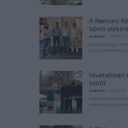
A Nemzeti Kö
bővíti elekt
e-cars.hu
-
2018-07-11
Magyarországon a Nemz
az első rendelését 12 
Hivatalosan 
töltőt
e-cars.hu
-
2018-03-30
A Nemzeti Közművek B
elektromos autó töltő