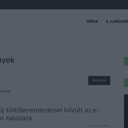
HÍREK
E-CARSHO
nyek
eresést
j töltőberendezéssel bővült az e-
s hálózata
3 hozzászólás