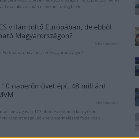
ajd csatlakozás után elindítani az ügyfelek
CS villámtöltő Európában, de ebből
lható Magyarországon?
5 hozzászólás
ör Európában, mi a helyzet Magyarországon?
10 naperőművet épít 48 milliárd
 MVM
1 hozzászólás
orintból országosan 110, ebből Kecskemét környékén 4
MVM-csoport megújuló energiatermeléssel foglalkozó