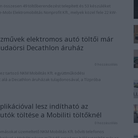
n összesen 49 töltőberendezést telepített és 53 készüléket
-Mobi Elektromobilitás Nonprofit Kft., melyek közel fele 22 kW-
zművek elektromos autó töltői már
budaörsi Decathlon áruház
n
0 hozzászólás
z tartozó NKM Mobilitás Kft. együttműködési
t alá a Decathlon áruházak tulajdonosával, a Tízpróba
likációval lesz indítható az
tók töltése a Mobiliti töltőknél
0 hozzászólás
omásokat üzemeltető NKM Mobilitás Kft. bővíti telefonos
unkcióval a Mobiliti néven működő országos hálózat töltőit már az