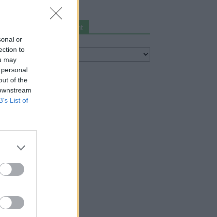
Keresés autómárka szerint
sonal or
eresés
ection to
utómárka
ou may
erint
 personal
out of the
 downstream
B’s List of