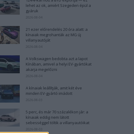
lehet az ok, amiért Szegeden épül a
gyáruk
2026-08-04
21 ezer előrendelés 20 óra alatt: a
kínaiak megrohanták az MG új
villanyautóját
2026-08-04
A Volkswagen bedobta azt a lapot
Kínában, amivel a helyi EV-gyártókat
akarja megelőzni
2026-08-04
A kínaiak leállítják, amit két éve
minden EV-gyártó imádott
2026-08-03
5 perc, és már 70 százalékon jár: a
kínaiak eddig nem látott
sebességgel töltik a villanyautóikat
2026-08-03