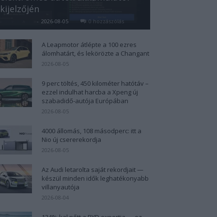
kijelzőjén
Kovács Kata
-
2026-08-05
0 hozzászólás
A Leapmotor átlépte a 100 ezres
álomhatárt, és lekörözte a Changant
2026-08-05
9 perc töltés, 450 kilométer hatótáv –
ezzel indulhat harcba a Xpeng új
szabadidő-autója Európában
2026-08-05
4000 állomás, 108 másodperc: itt a
Nio új csererekordja
2026-08-05
Az Audi letarolta saját rekordjait —
készül minden idők leghatékonyabb
villanyautója
2026-08-04
124%-kal nőtt a BYD exportja — ez