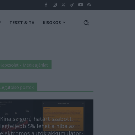
P
TESZT & TV
KISOKOS
Kapcsolat - Médiaajánlat
Legutolsó postok
Kína szigorú határt szabott:
legfeljebb 5% lehet a hiba az
elektromos autók akkumulátor-