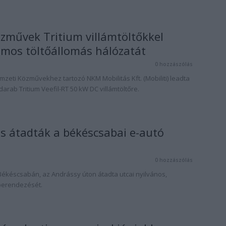
zművek Tritium villámtöltőkkel
romos töltőállomás hálózatát
0 hozzászólás
eti Közművekhez tartozó NKM Mobilitás Kft. (Mobiliti) leadta
darab Tritium Veefil-RT 50 kW DC villámtöltőre.
is átadták a békéscsabai e-autó
0 hozzászólás
ékéscsabán, az Andrássy úton átadta utcai nyilvános,
berendezését.