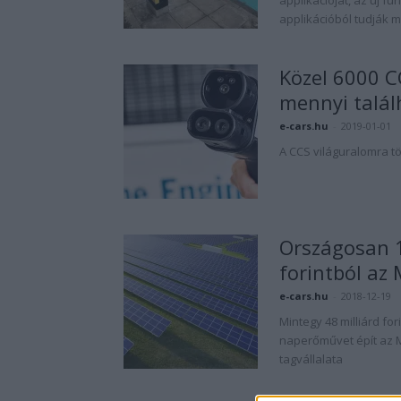
applikációból tudják m
Közel 6000 C
mennyi talá
e-cars.hu
-
2019-01-01
A CCS világuralomra t
Országosan 1
forintból az
e-cars.hu
-
2018-12-19
Mintegy 48 milliárd f
naperőművet épít az 
tagvállalata