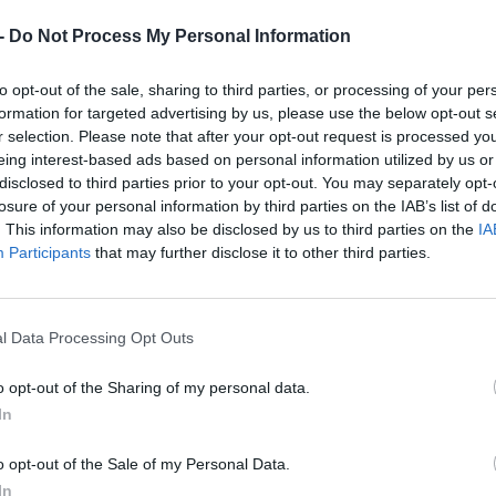
ókat telepít a Nemzeti Közművek
 -
Do Not Process My Personal Information
0 hozzászólás
ket telepít a Bács-Kiskun megyei Kecelen és a Csongrád megyei
to opt-out of the sale, sharing to third parties, or processing of your per
zművekhez tartozó NKM Áramhálózati Kft.
K
formation for targeted advertising by us, please use the below opt-out s
a
r selection. Please note that after your opt-out request is processed y
sz
eing interest-based ads based on personal information utilized by us or
disclosed to third parties prior to your opt-out. You may separately opt-
losure of your personal information by third parties on the IAB’s list of
g legnagyobb elektromos
. This information may also be disclosed by us to third parties on the
IA
Participants
that may further disclose it to other third parties.
át avatták fel Zalában
1 hozzászólás
obb, egyszerre kilenc elektromos autó fogadására alkalmas
l Data Processing Opt Outs
k fel szerdán a Zala megyei Sormáson
o opt-out of the Sharing of my personal data.
In
ektromos autó töltők használata
ágon
o opt-out of the Sale of my Personal Data.
In