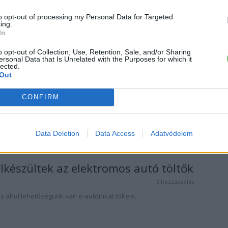
0 hozzászólás
ai elektromos autó töltőket, illetve kell-e érte fizetni.
to opt-out of processing my Personal Data for Targeted
ing.
In
o opt-out of Collection, Use, Retention, Sale, and/or Sharing
ersonal Data that Is Unrelated with the Purposes for which it
lected.
ektromos autó töltők használata
Out
ágon
CONFIRM
1 hozzászólás
ai elektromos autó töltőket, illetve kell-e érte fizetni.
Data Deletion
Data Access
Adatvédelem
lkészültek az elektromos autó töltők
0 hozzászólás
s ahol lehetőségünk van e-autóinkat tölteni.