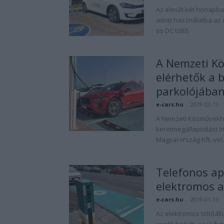
Az elmúlt két hónapba
adott használatba az e
os DC töltő.
A Nemzeti Kö
elérhetők a 
parkolójába
e-cars.hu
-
2019-02-13
A Nemzeti Közművekhe
keretmegállapodást ír
Magyarország Kft.-vel.
Telefonos app
elektromos au
e-cars.hu
-
2019-01-31
Az elektromos töltőáll
applikációját, az új f