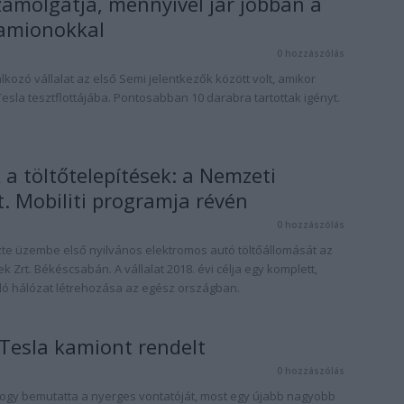
ámolgatja, mennyivel jár jobban a
kamionokkal
0 hozzászólás
alkozó vállalat az első Semi jelentkezők között volt, amikor
 Tesla tesztflottájába. Pontosabban 10 darabra tartottak igényt.
 a töltőtelepítések: a Nemzeti
. Mobiliti programja révén
0 hozzászólás
te üzembe első nyilvános elektromos autó töltőállomását az
rt. Békéscsabán. A vállalat 2018. évi célja egy komplett,
álló hálózat létrehozása az egész országban.
 Tesla kamiont rendelt
0 hozzászólás
, hogy bemutatta a nyerges vontatóját, most egy újabb nagyobb